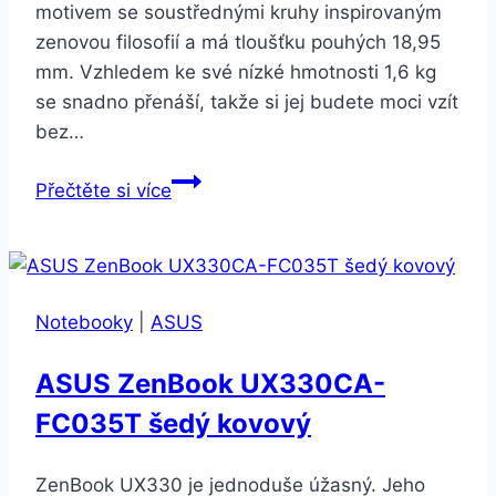
motivem se soustřednými kruhy inspirovaným
zenovou filosofií a má tloušťku pouhých 18,95
mm. Vzhledem ke své nízké hmotnosti 1,6 kg
se snadno přenáší, takže si jej budete moci vzít
bez…
ASUS
Přečtěte si více
ZENBOOK
UX410UA-
GV019R
šedý
Notebooky
|
ASUS
kovový
ASUS ZenBook UX330CA-
FC035T šedý kovový
ZenBook UX330 je jednoduše úžasný. Jeho