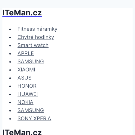
ITeMan.cz
Přeskočit
na
obsah
Fitness náramky
Chytré hodinky
Smart watch
APPLE
SAMSUNG
XIAOMI
ASUS
HONOR
HUAWEI
NOKIA
SAMSUNG
SONY XPERIA
ITeMan.cz