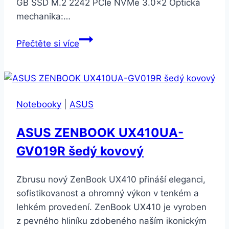
GB SSD M.2 2242 PCIe NVMe 3.0×2 Optická
mechanika:…
Lenovo
Přečtěte si více
IdeaPad
S145-
15API
šedý
Notebooky
|
ASUS
(81UT00KMCK)
ASUS ZENBOOK UX410UA-
GV019R šedý kovový
Zbrusu nový ZenBook UX410 přináší eleganci,
sofistikovanost a ohromný výkon v tenkém a
lehkém provedení. ZenBook UX410 je vyroben
z pevného hliníku zdobeného naším ikonickým