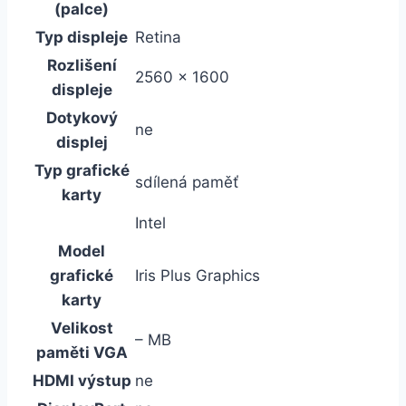
(palce)
Typ displeje
Retina
Rozlišení
2560 x 1600
displeje
Dotykový
ne
displej
Typ grafické
sdílená paměť
karty
Intel
Model
grafické
Iris Plus Graphics
karty
Velikost
– MB
paměti VGA
HDMI výstup
ne