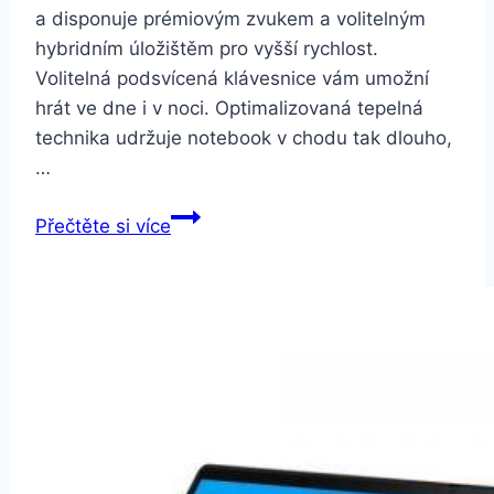
a disponuje prémiovým zvukem a volitelným
hybridním úložištěm pro vyšší rychlost.
Volitelná podsvícená klávesnice vám umožní
hrát ve dne i v noci. Optimalizovaná tepelná
technika udržuje notebook v chodu tak dlouho,
…
Lenovo
Přečtěte si více
Legion
Y520-
15IKB
(80WK00MBCK)