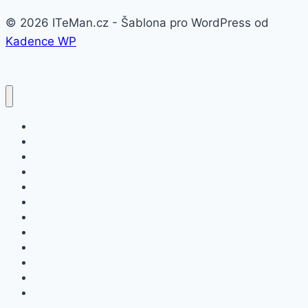
© 2026 ITeMan.cz - Šablona pro WordPress od
Kadence WP
Fitness náramky
Chytré hodinky
Smart watch
APPLE
SAMSUNG
XIAOMI
ASUS
HONOR
HUAWEI
NOKIA
SAMSUNG
SONY XPERIA