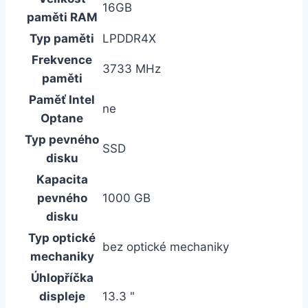
16GB
paměti RAM
Typ paměti
LPDDR4X
Frekvence
3733 MHz
paměti
Paměť Intel
ne
Optane
Typ pevného
SSD
disku
Kapacita
pevného
1000 GB
disku
Typ optické
bez optické mechaniky
mechaniky
Úhlopříčka
displeje
13.3 "