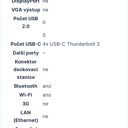
DisplayPort
ne
VGA výstup
ne
Počet USB
0
2.0
0
Počet USB-C
4x USB-C Thunderbolt 3
Další porty
–
Konektor
dockovací
ne
stanice
Bluetooth
ano
Wi-Fi
ano
3G
ne
LAN
ne
(Ethernet)