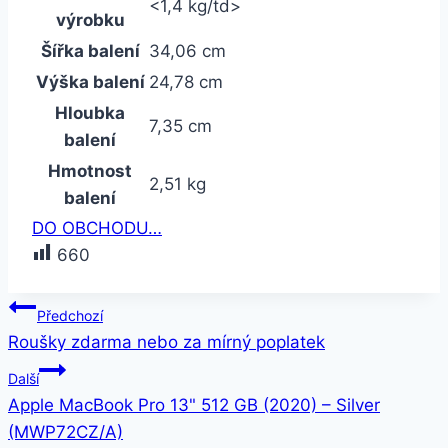
<1,4 kg/td>
výrobku
Šířka balení
34,06 cm
Výška balení
24,78 cm
Hloubka
7,35 cm
balení
Hmotnost
2,51 kg
balení
DO OBCHODU…
660
Navigace
Předchozí
Roušky zdarma nebo za mírný poplatek
pro
Další
příspěvek
Apple MacBook Pro 13" 512 GB (2020) – Silver
(MWP72CZ/A)