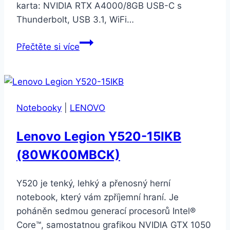
karta: NVIDIA RTX A4000/8GB USB-C s
Thunderbolt, USB 3.1, WiFi…
HP
Přečtěte si více
ZBook
Fury
17
G8
Notebooky
|
LENOVO
(4A6A8EA#BCM)
Lenovo Legion Y520-15IKB
(80WK00MBCK)
Y520 je tenký, lehký a přenosný herní
notebook, který vám zpříjemní hraní. Je
poháněn sedmou generací procesorů Intel®
Core™, samostatnou grafikou NVIDIA GTX 1050