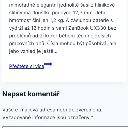
mimořádně elegantní jednolité šasi z hliníkové
slitiny má tloušťku pouhých 12,3 mm. Jeho
hmotnost činí jen 1,2 kg. A zásluhou baterie s
výdrží až 12 hodin s vámi ZenBook UX330 bez
problémů udrží krok i během těch nejdelších
pracovních dnů. Čísla mohou být působivá, ale
jeho vzhled je ještě…
ASUS
Přečtěte si více
ZenBook
UX330CA-
FC035T
Napsat komentář
šedý
kovový
Vaše e-mailová adresa nebude zveřejněna.
Vyžadované informace jsou označeny
*