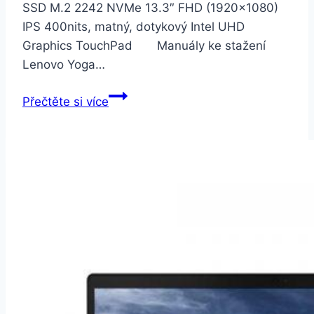
SSD M.2 2242 NVMe 13.3″ FHD (1920×1080)
IPS 400nits, matný, dotykový Intel UHD
Graphics TouchPad Manuály ke stažení
Lenovo Yoga…
Lenovo
Přečtěte si více
Yoga
C640-
13IML
šedý
(81UE0050CK)