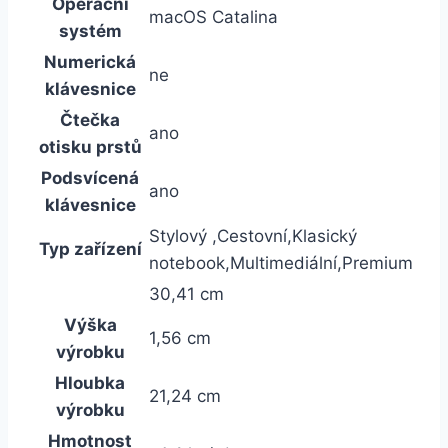
Operační
macOS Catalina
systém
Numerická
ne
klávesnice
Čtečka
ano
otisku prstů
Podsvícená
ano
klávesnice
Stylový ,Cestovní,Klasický
Typ zařízení
notebook,Multimediální,Premium
30,41 cm
Výška
1,56 cm
výrobku
Hloubka
21,24 cm
výrobku
Hmotnost