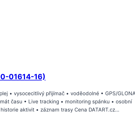
10-01614-16)
splej • vysocecitlivý přijímač • voděodolné • GPS/GLON
mát času • Live tracking • monitoring spánku • osobní
od historie aktivit • záznam trasy Cena DATART.cz…