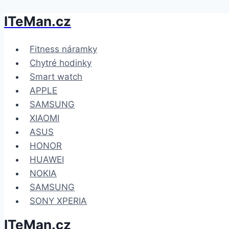
ITeMan.cz
Přeskočit
na
obsah
Fitness náramky
Chytré hodinky
Smart watch
APPLE
SAMSUNG
XIAOMI
ASUS
HONOR
HUAWEI
NOKIA
SAMSUNG
SONY XPERIA
ITeMan.cz