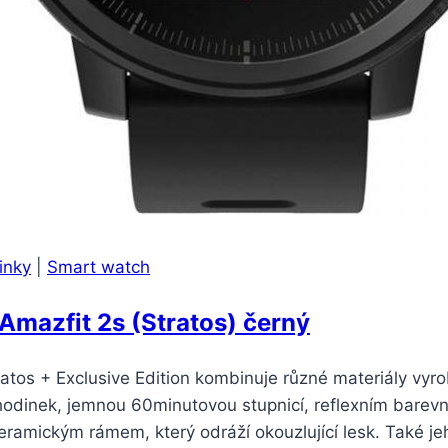
inky
|
Smart watch
Amazfit 2s (Stratos) černý
ratos + Exclusive Edition kombinuje různé materiály vyr
odinek, jemnou 60minutovou stupnicí, reflexním barevným
eramickým rámem, který odráží okouzlující lesk. Také 