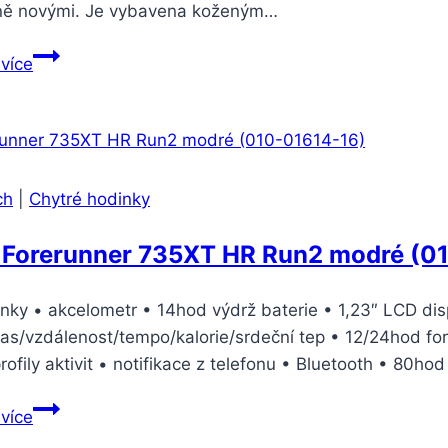
ně novými. Je vybavena koženým…
Xiaomi
 více
Amazfit
2s
(Stratos)
černý
ch
|
Chytré hodinky
 Forerunner 735XT HR Run2 modré (0
inky • akcelometr • 14hod výdrž baterie • 1,23″ LCD di
čas/vzdálenost/tempo/kalorie/srdeční tep • 12/24hod for
rofily aktivit • notifikace z telefonu • Bluetooth • 80h
Garmin
 více
Forerunner