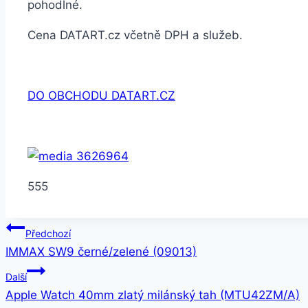
pohodlné.
Cena DATART.cz včetně DPH a služeb.
DO OBCHODU DATART.CZ
555
Navigace
Předchozí
IMMAX SW9 černé/zelené (09013)
pro
Další
příspěvek
Apple Watch 40mm zlatý milánský tah (MTU42ZM/A)