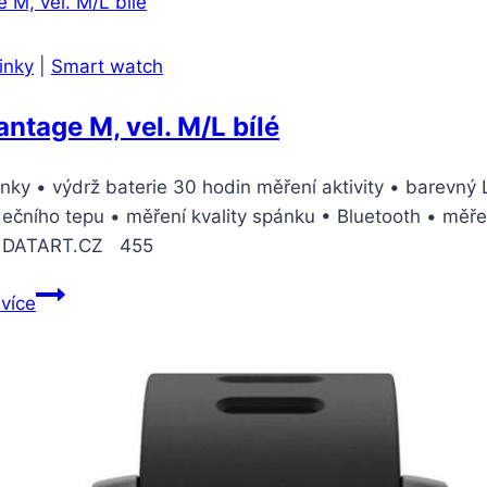
zelená
(SM-
inky
|
Smart watch
R500NZGAXEZ)
antage M, vel. M/L bílé
inky • výdrž baterie 30 hodin měření aktivity • barevný
dečního tepu • měření kvality spánku • Bluetooth • m
DATART.CZ 455
Polar
 více
Vantage
M,
vel.
M/L
bílé