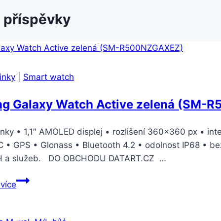
 příspěvky
inky
|
Smart watch
g Galaxy Watch Active zelená (SM-
inky • 1,1″ AMOLED displej • rozlišení 360×360 px • i
C • GPS • Glonass • Bluetooth 4.2 • odolnost IP68 • b
H a služeb. DO OBCHODU DATART.CZ …
Samsung
 více
Galaxy
Watch
Active