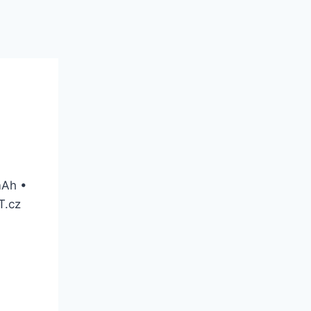
mAh •
T.cz