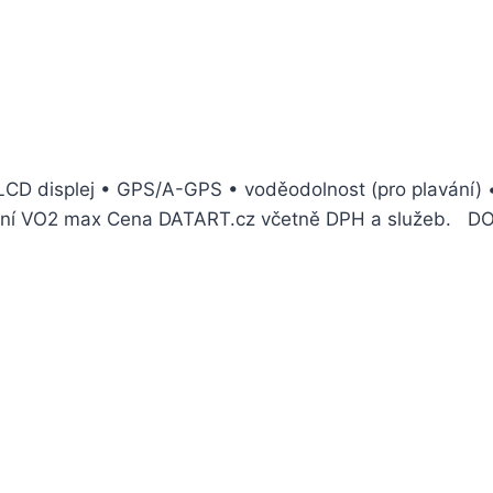
 LCD displej • GPS/A-GPS • voděodolnost (pro plavání) 
ěření VO2 max Cena DATART.cz včetně DPH a služeb. D