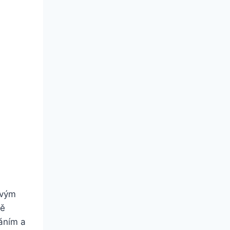
ovým
ně
áním a