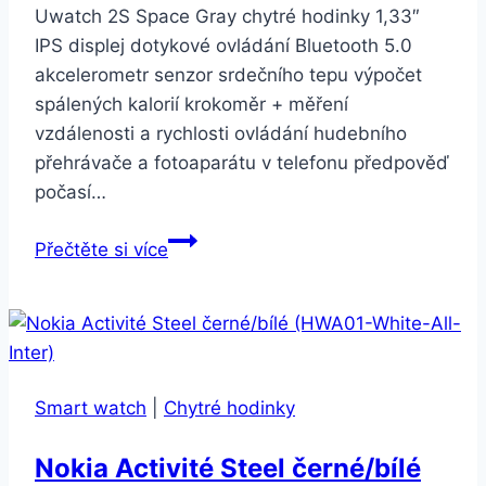
Uwatch 2S Space Gray chytré hodinky 1,33″
IPS displej dotykové ovládání Bluetooth 5.0
akcelerometr senzor srdečního tepu výpočet
spálených kalorií krokoměr + měření
vzdálenosti a rychlosti ovládání hudebního
přehrávače a fotoaparátu v telefonu předpověď
počasí…
Umidigi
Přečtěte si více
Uwatch
2S
Space
Gray
Smart watch
|
Chytré hodinky
Nokia Activité Steel černé/bílé