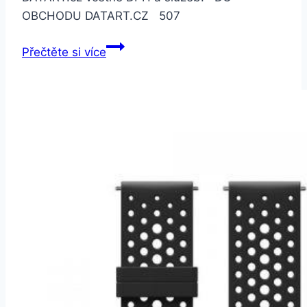
OBCHODU DATART.CZ 507
Apple
Přečtěte si více
Watch
44mm
černý/hyperfialový
sportovní
Nike
–
S/M
a
M/L
(MV862ZM/A)