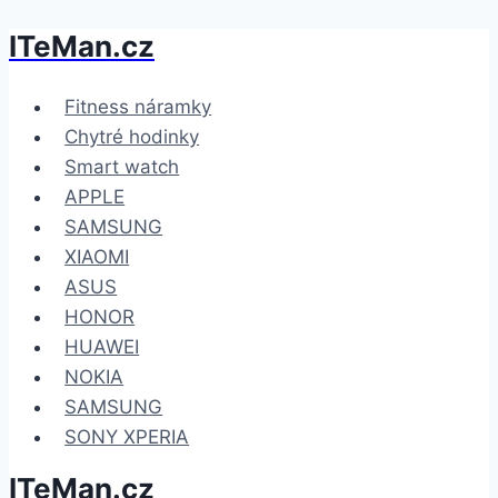
ITeMan.cz
Přeskočit
na
obsah
Fitness náramky
Chytré hodinky
Smart watch
APPLE
SAMSUNG
XIAOMI
ASUS
HONOR
HUAWEI
NOKIA
SAMSUNG
SONY XPERIA
ITeMan.cz