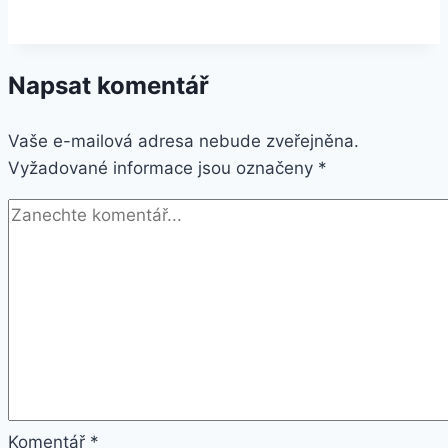
silikonový
velikost
S
Napsat komentář
a
M
Vaše e-mailová adresa nebude zveřejněna.
–
Vyžadované informace jsou označeny
black/black
*
(SS050225000)
Komentář
*