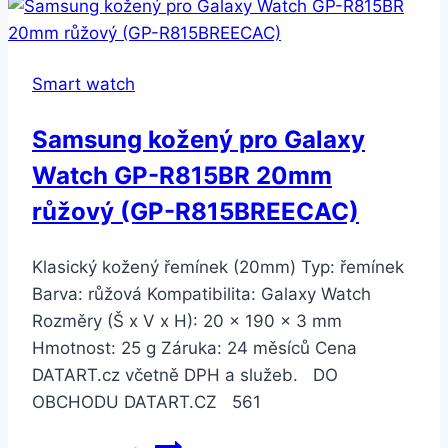
Galaxy
Watch
GP-
Smart watch
R815BR
20mm
Samsung kožený pro Galaxy
černý
Watch GP-R815BR 20mm
(GP-
R815BREEAAA)
růžový (GP-R815BREECAC)
Klasický kožený řemínek (20mm) Typ: řemínek
Barva: růžová Kompatibilita: Galaxy Watch
Rozměry (Š x V x H): 20 × 190 × 3 mm
Hmotnost: 25 g Záruka: 24 měsíců Cena
DATART.cz včetně DPH a služeb. DO
OBCHODU DATART.CZ 561
Samsung