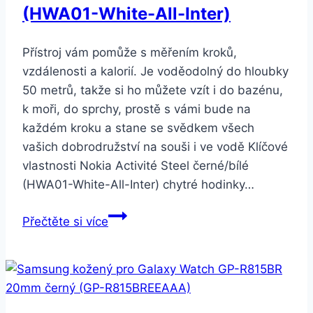
(HWA01-White-All-Inter)
Přístroj vám pomůže s měřením kroků,
vzdálenosti a kalorií. Je voděodolný do hloubky
50 metrů, takže si ho můžete vzít i do bazénu,
k moři, do sprchy, prostě s vámi bude na
každém kroku a stane se svědkem všech
vašich dobrodružství na souši i ve vodě Klíčové
vlastnosti Nokia Activité Steel černé/bílé
(HWA01-White-All-Inter) chytré hodinky…
Nokia
Přečtěte si více
Activité
Steel
černé/bílé
(HWA01-
White-