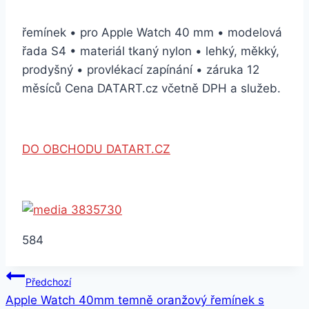
řemínek • pro Apple Watch 40 mm • modelová
řada S4 • materiál tkaný nylon • lehký, měkký,
prodyšný • provlékací zapínání • záruka 12
měsíců Cena DATART.cz včetně DPH a služeb.
DO OBCHODU DATART.CZ
584
Navigace
Předchozí
Apple Watch 40mm temně oranžový řemínek s