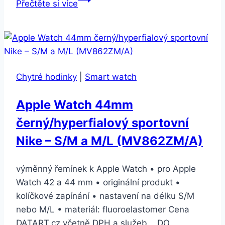
Přečtěte si více
kožený
pro
Galaxy
Watch
GP-
Chytré hodinky
|
Smart watch
R815BR
20mm
Apple Watch 44mm
růžový
černý/hyperfialový sportovní
(GP-
R815BREECAC)
Nike – S/M a M/L (MV862ZM/A)
výměnný řemínek k Apple Watch • pro Apple
Watch 42 a 44 mm • originální produkt •
kolíčkové zapínání • nastavení na délku S/M
nebo M/L • materiál: fluoroelastomer Cena
DATART.cz včetně DPH a služeb. DO