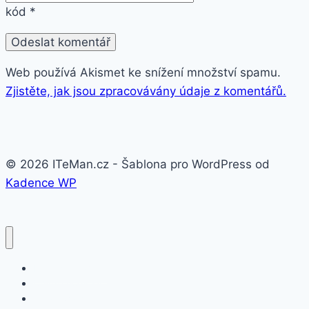
kód
*
Web používá Akismet ke snížení množství spamu.
Zjistěte, jak jsou zpracovávány údaje z komentářů.
© 2026 ITeMan.cz - Šablona pro WordPress od
Kadence WP
Fitness náramky
Chytré hodinky
Smart watch