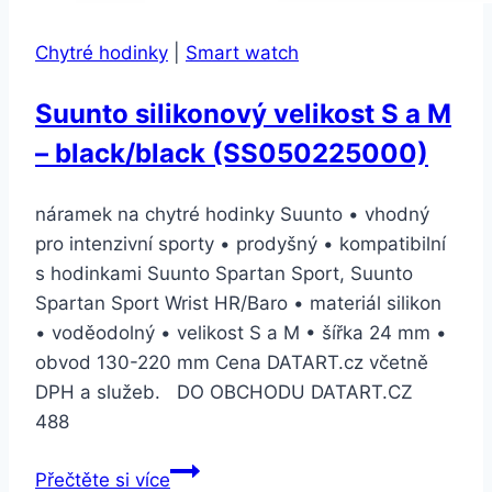
Chytré hodinky
|
Smart watch
Suunto silikonový velikost S a M
– black/black (SS050225000)
náramek na chytré hodinky Suunto • vhodný
pro intenzivní sporty • prodyšný • kompatibilní
s hodinkami Suunto Spartan Sport, Suunto
Spartan Sport Wrist HR/Baro • materiál silikon
• voděodolný • velikost S a M • šířka 24 mm •
obvod 130-220 mm Cena DATART.cz včetně
DPH a služeb. DO OBCHODU DATART.CZ
488
Suunto
Přečtěte si více