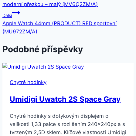
pro
moderní přezkou – malý (MV6Q2ZM/A)
příspěvek
Další
Apple Watch 44mm (PRODUCT) RED sportovní
(MU972ZM/A)
Podobné příspěvky
Chytré hodinky
Umidigi Uwatch 2S Space Gray
Chytré hodinky s dotykovým displejem o
velikosti 1,33 palce s rozlišením 240x240px a s
tvrzeným 2,5D sklem. Klíčové vlastnosti Umidigi