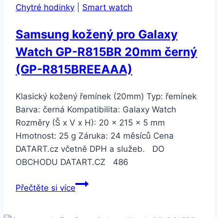
Chytré hodinky
|
Smart watch
All-
Inter)
Samsung kožený pro Galaxy
Watch GP-R815BR 20mm černý
(GP-R815BREEAAA)
Klasický kožený řemínek (20mm) Typ: řemínek
Barva: černá Kompatibilita: Galaxy Watch
Rozměry (Š x V x H): 20 x 215 x 5 mm
Hmotnost: 25 g Záruka: 24 měsíců Cena
DATART.cz včetně DPH a služeb. DO
OBCHODU DATART.CZ 486
Samsung
Přečtěte si více
kožený
pro