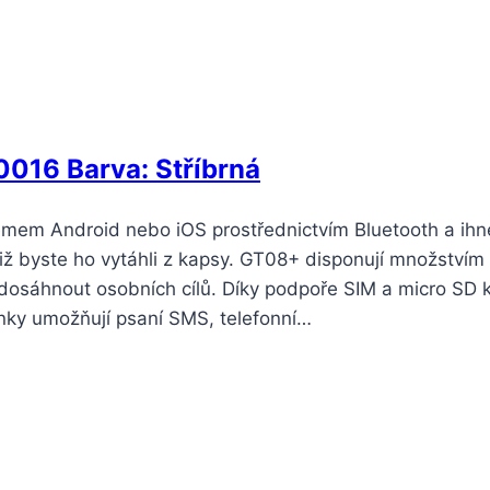
016 Barva: Stříbrná
mem Android nebo iOS prostřednictvím Bluetooth a ih
iž byste ho vytáhli z kapsy. GT08+ disponují množstvím
 dosáhnout osobních cílů. Díky podpoře SIM a micro SD k
inky umožňují psaní SMS, telefonní…