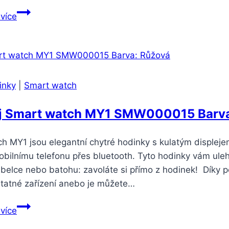
Suunto
 více
kožený
velikost
M
–
brown/black
inky
|
Smart watch
(SS050232000)
j Smart watch MY1 SMW000015 Barva
h MY1 jsou elegantní chytré hodinky s kulatým displejem
mobilnímu telefonu přes bluetooth. Tyto hodinky vám ulehč
abelce nebo batohu: zavoláte si přímo z hodinek! Díky 
tatné zařízení anebo je můžete…
Smartuj
 více
Smart