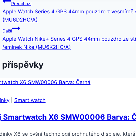
Navigace
Předchozí
Apple Watch Series 4 GPS 44mm pouzdro z vesmírně še
pro
(MU6D2HC/A)
příspěvek
Další
Apple Watch Nike+ Series 4 GPS 44mm pouzdro ze stříb
řemínek Nike (MU6K2HC/A)
 příspěvky
inky
|
Smart watch
j Smartwatch X6 SMW00006 Barva: 
nky X6 se pyšní technologií prohnutého displeje, která 