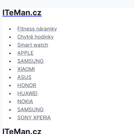
ITeMan.cz
Přeskočit
na
obsah
Fitness náramky
Chytré hodinky
Smart watch
APPLE
SAMSUNG
XIAOMI
ASUS
HONOR
HUAWEI
NOKIA
SAMSUNG
SONY XPERIA
ITeMan.cz