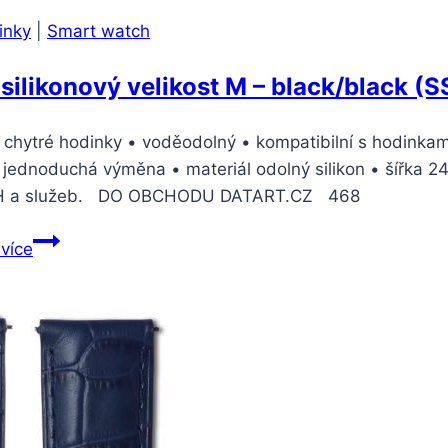
barvy
inky
|
Smart watch
SMW000016
Barva:
silikonový velikost M – black/black 
Stříbrná
 chytré hodinky • voděodolný • kompatibilní s hodinkam
 jednoduchá výměna • materiál odolný silikon • šířka
H a služeb. DO OBCHODU DATART.CZ 468
Suunto
 více
silikonový
velikost
M
–
black/black
(SS050221000)