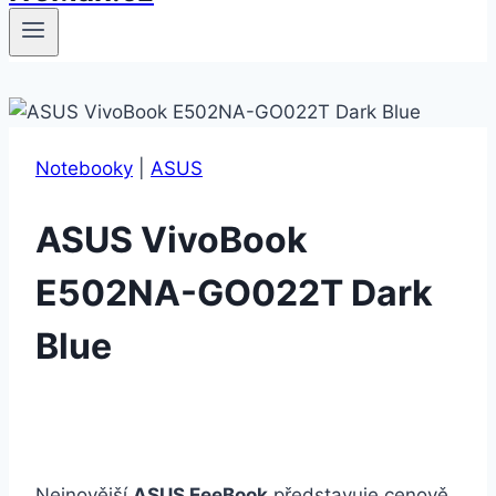
Notebooky
|
ASUS
ASUS VivoBook
E502NA-GO022T Dark
Blue
Nejnovější
ASUS EeeBook
představuje cenově