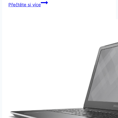
OMEN
Přečtěte si více
by
HP
17-
an016nc
Shadow
Black