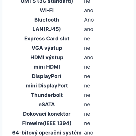
UMTS (3G standard)
ne
Wi-Fi
ano
Bluetooth
Ano
LAN(RJ45)
ano
Express Card slot
ne
VGA výstup
ne
HDMI výstup
ano
mini HDMI
ne
DisplayPort
ne
mini DisplayPort
ne
Thunderbolt
ne
eSATA
ne
Dokovací konektor
ne
Firewire(IEEE 1394)
ne
64-bitový operační systém
ano