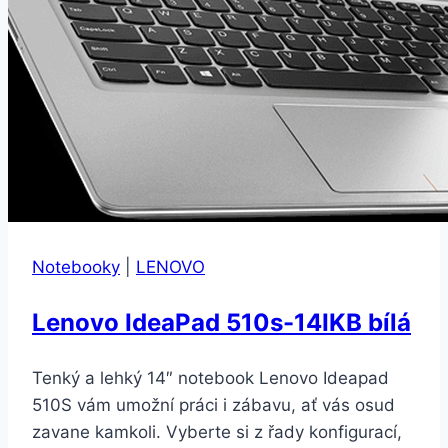
Notebooky
|
LENOVO
Lenovo IdeaPad 510s-14IKB bílá
Tenký a lehký 14″ notebook Lenovo Ideapad
510S vám umožní práci i zábavu, ať vás osud
zavane kamkoli. Vyberte si z řady konfigurací,