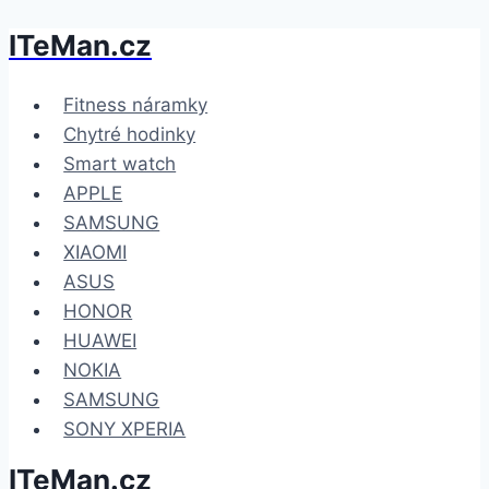
ITeMan.cz
Přeskočit
na
obsah
Fitness náramky
Chytré hodinky
Smart watch
APPLE
SAMSUNG
XIAOMI
ASUS
HONOR
HUAWEI
NOKIA
SAMSUNG
SONY XPERIA
ITeMan.cz