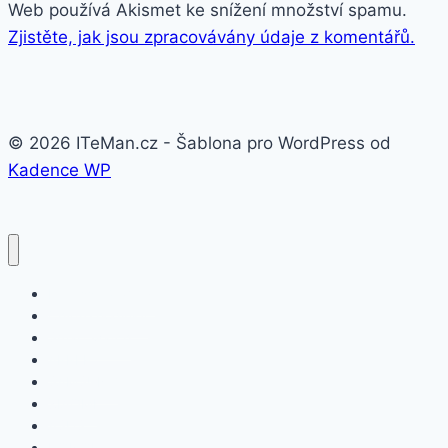
Web používá Akismet ke snížení množství spamu.
Zjistěte, jak jsou zpracovávány údaje z komentářů.
© 2026 ITeMan.cz - Šablona pro WordPress od
Kadence WP
Fitness náramky
Chytré hodinky
Smart watch
APPLE
SAMSUNG
XIAOMI
ASUS
HONOR