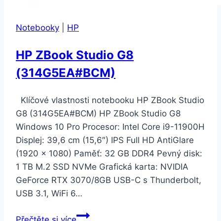
Notebooky
|
HP
HP ZBook Studio G8
(314G5EA#BCM)
Klíčové vlastnosti notebooku HP ZBook Studio
G8 (314G5EA#BCM) HP ZBook Studio G8
Windows 10 Pro Procesor: Intel Core i9-11900H
Displej: 39,6 cm (15,6″) IPS Full HD AntiGlare
(1920 × 1080) Paměť: 32 GB DDR4 Pevný disk:
1 TB M.2 SSD NVMe Grafická karta: NVIDIA
GeForce RTX 3070/8GB USB-C s Thunderbolt,
USB 3.1, WiFi 6…
HP
Přečtěte si více