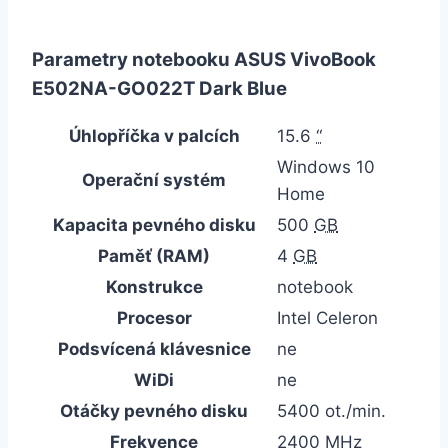
Parametry notebooku ASUS VivoBook
E502NA-GO022T Dark Blue
Úhlopříčka v palcích
15.6
“
Windows 10
Operační systém
Home
Kapacita pevného disku
500
GB
Paměť (RAM)
4
GB
Konstrukce
notebook
Procesor
Intel Celeron
Podsvícená klávesnice
ne
WiDi
ne
Otáčky pevného disku
5400 ot./min.
Frekvence
2400
MHz