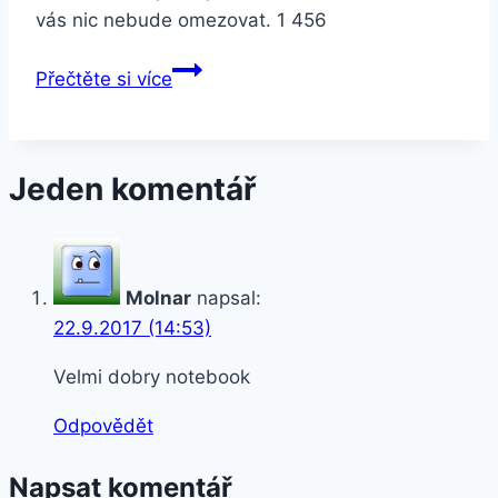
vás nic nebude omezovat. 1 456
OMEN
Přečtěte si více
by
HP
17-
Jeden komentář
an011nc
Shadow
Black
Molnar
napsal:
22.9.2017 (14:53)
Velmi dobry notebook
Odpovědět
Napsat komentář