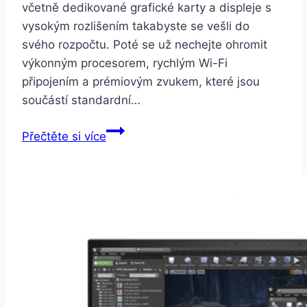
včetně dedikované grafické karty a displeje s
vysokým rozlišením takabyste se vešli do
svého rozpočtu. Poté se už nechejte ohromit
výkonným procesorem, rychlým Wi-Fi
připojením a prémiovým zvukem, které jsou
součástí standardní…
Lenovo
Přečtěte si více
IdeaPad
510s-
14IKB
bílá