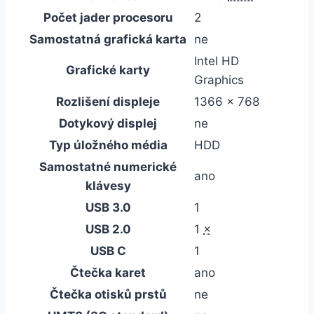
Počet jader procesoru
2
Samostatná grafická karta
ne
Intel HD
Grafické karty
Graphics
Rozlišení displeje
1366 x 768
Dotykový displej
ne
Typ úložného média
HDD
Samostatné numerické
ano
klávesy
USB 3.0
1
USB 2.0
1
×
USB C
1
Čtečka karet
ano
Čtečka otisků prstů
ne