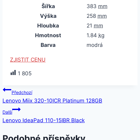
Šířka
383
mm
Výška
258
mm
Hloubka
21
mm
Hmotnost
1.84
kg
Barva
modrá
ZJISTIT CENU
1 805
Navigace
Předchozí
Lenovo Miix 320-10ICR Platinum 128GB
pro
Další
příspěvek
Lenovo IdeaPad 110-15IBR Black
Podobné příspěvky