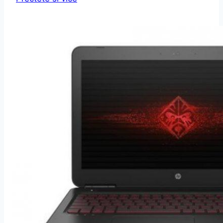
ZBook
Studio
G8
(314G5EA#BCM)