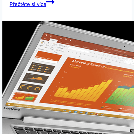
HP
Přečtěte si více
250
G6
Asteroid
stříbrná