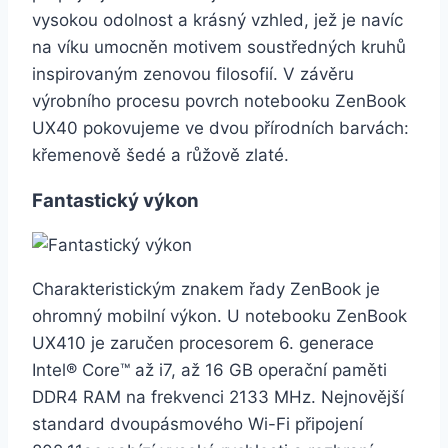
vysokou odolnost a krásný vzhled, jež je navíc
na víku umocněn motivem soustředných kruhů
inspirovaným zenovou filosofií. V závěru
výrobního procesu povrch notebooku ZenBook
UX40 pokovujeme ve dvou přírodních barvách:
křemenově šedé a růžově zlaté.
Fantastický výkon
Charakteristickým znakem řady ZenBook je
ohromný mobilní výkon. U notebooku ZenBook
UX410 je zaručen procesorem 6. generace
Intel® Core™ až i7, až 16 GB operační paměti
DDR4 RAM na frekvenci 2133 MHz. Nejnovější
standard dvoupásmového Wi-Fi připojení