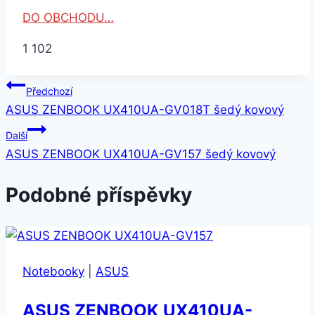
DO OBCHODU…
1 102
Navigace
Předchozí
ASUS ZENBOOK UX410UA-GV018T šedý kovový
pro
Další
příspěvek
ASUS ZENBOOK UX410UA-GV157 šedý kovový
Podobné příspěvky
Notebooky
|
ASUS
ASUS ZENBOOK UX410UA-