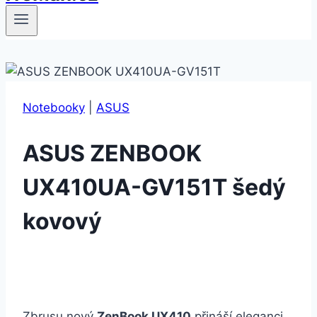
Notebooky
|
ASUS
ASUS ZENBOOK
UX410UA-GV151T šedý
kovový
Zbrusu nový
ZenBook UX410
přináší eleganci,