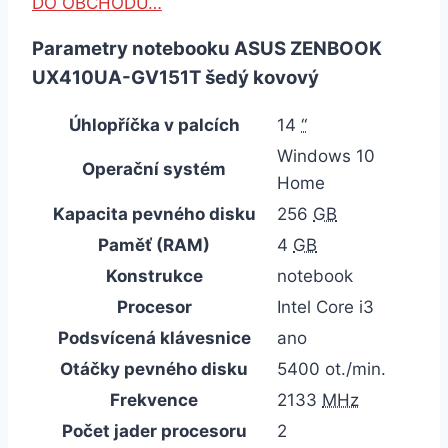
DO OBCHODU…
Parametry notebooku ASUS ZENBOOK
UX410UA-GV151T šedý kovový
Úhlopříčka v palcích
14
“
Windows 10
Operační systém
Home
Kapacita pevného disku
256
GB
Paměť (RAM)
4
GB
Konstrukce
notebook
Procesor
Intel Core i3
Podsvícená klávesnice
ano
Otáčky pevného disku
5400 ot./min.
Frekvence
2133
MHz
Počet jader procesoru
2