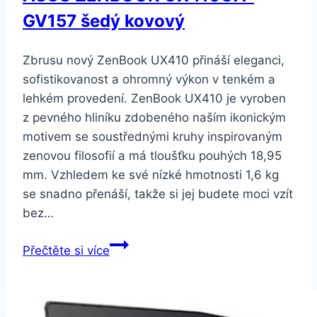
GV157 šedý kovový
Zbrusu nový ZenBook UX410 přináší eleganci,
sofistikovanost a ohromný výkon v tenkém a
lehkém provedení. ZenBook UX410 je vyroben
z pevného hliníku zdobeného naším ikonickým
motivem se soustřednými kruhy inspirovaným
zenovou filosofií a má tloušťku pouhých 18,95
mm. Vzhledem ke své nízké hmotnosti 1,6 kg
se snadno přenáší, takže si jej budete moci vzít
bez…
ASUS
Přečtěte si více
ZENBOOK
UX410UA-
GV157