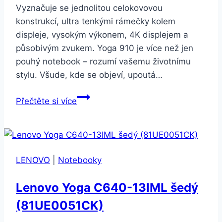
Vyznačuje se jednolitou celokovovou
konstrukcí, ultra tenkými rámečky kolem
displeje, vysokým výkonem, 4K displejem a
působivým zvukem. Yoga 910 je více než jen
pouhý notebook – rozumí vašemu životnímu
stylu. Všude, kde se objeví, upoutá…
Lenovo
Přečtěte si více
Yoga
910-
13IKB
Gun
LENOVO
|
Notebooky
Metal
kovový
Lenovo Yoga C640-13IML šedý
(80VF00LDCK)
(81UE0051CK)