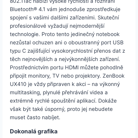
802.11ac nabízí vysoké rychlosti a rozhraní
Bluetooth® 4.1 vám jednoduše zprostředkuje
spojení s vašimi dalšími zařízeními. Skuteční
profesionálové vyžadují nejmodernější
technologie. Proto tento jedinečný notebook
nezůstal ochuzen ani o oboustranný port USB
typu C zajišťující vysokorychlostní přenos dat z
těch nejnovějších a nejvýkonnějších zařízení.
Prostřednictvím portu HDMI můžete pohodlně
připojit monitory, TV nebo projektory. ZenBook
UX410 je vždy připraven k akci – na výkonný
multitasking, plynulé přehrávání videa a
extrémně rychlé spouštění aplikací. Dokáže
však být také úsporný, proto jej nebudete
muset často nabíjet.
Dokonalá grafika