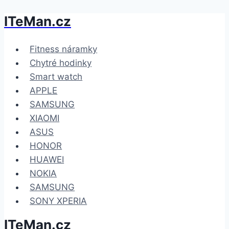
ITeMan.cz
Přeskočit
na
obsah
Fitness náramky
Chytré hodinky
Smart watch
APPLE
SAMSUNG
XIAOMI
ASUS
HONOR
HUAWEI
NOKIA
SAMSUNG
SONY XPERIA
ITeMan.cz