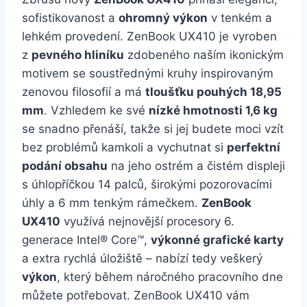
sofistikovanost a
ohromný výkon
v tenkém a
lehkém provedení. ZenBook UX410 je vyroben
z
pevného hliníku
zdobeného naším ikonickým
motivem se soustřednými kruhy inspirovaným
zenovou filosofií a má
tloušťku pouhých 18,95
mm
. Vzhledem ke své
nízké hmotnosti 1,6 kg
se snadno přenáší, takže si jej budete moci vzít
bez problémů kamkoli a vychutnat si
perfektní
podání obsahu
na jeho ostrém a čistém displeji
s úhlopříčkou 14 palců, širokými pozorovacími
úhly a 6 mm tenkým rámečkem.
ZenBook
UX410
využívá nejnovější procesory 6.
generace Intel® Core™,
výkonné grafické karty
a extra rychlá úložiště – nabízí tedy veškerý
výkon
, který během náročného pracovního dne
můžete potřebovat. ZenBook UX410 vám