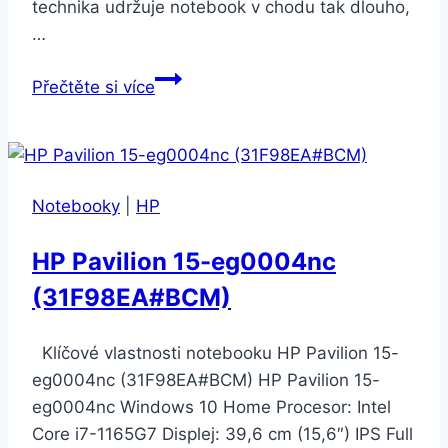
technika udržuje notebook v chodu tak dlouho,
…
Lenovo
Přečtěte si více
Legion
Y520-
15IKB
(80WK00MBCK)
Notebooky
|
HP
HP Pavilion 15-eg0004nc
(31F98EA#BCM)
Klíčové vlastnosti notebooku HP Pavilion 15-
eg0004nc (31F98EA#BCM) HP Pavilion 15-
eg0004nc Windows 10 Home Procesor: Intel
Core i7-1165G7 Displej: 39,6 cm (15,6″) IPS Full