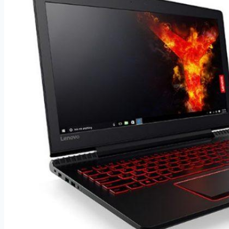
šedý
kovový