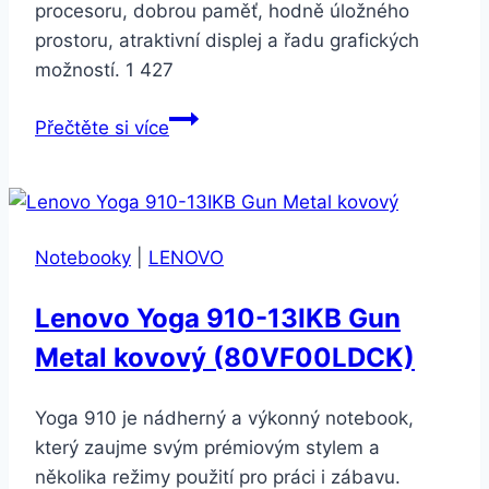
procesoru, dobrou paměť, hodně úložného
prostoru, atraktivní displej a řadu grafických
možností. 1 427
Lenovo
Přečtěte si více
IdeaPad
110-
15IBR
Black
Notebooky
|
LENOVO
Lenovo Yoga 910-13IKB Gun
Metal kovový (80VF00LDCK)
Yoga 910 je nádherný a výkonný notebook,
který zaujme svým prémiovým stylem a
několika režimy použití pro práci i zábavu.