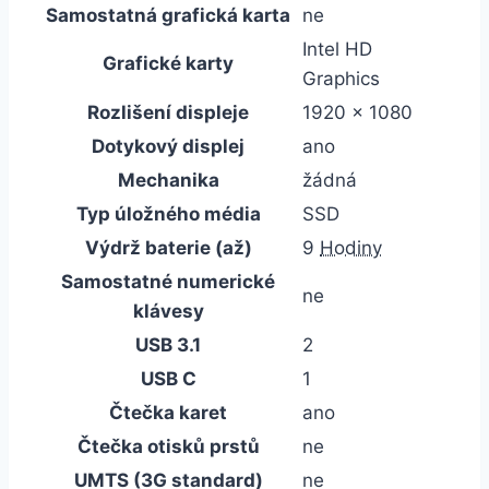
Samostatná grafická karta
ne
Intel HD
Grafické karty
Graphics
Rozlišení displeje
1920 x 1080
Dotykový displej
ano
Mechanika
žádná
Typ úložného média
SSD
Výdrž baterie (až)
9
Hodiny
Samostatné numerické
ne
klávesy
USB 3.1
2
USB C
1
Čtečka karet
ano
Čtečka otisků prstů
ne
UMTS (3G standard)
ne