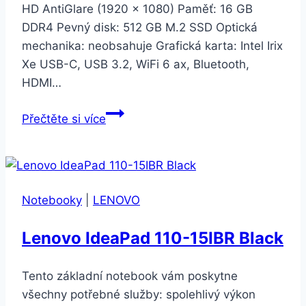
HD AntiGlare (1920 × 1080) Paměť: 16 GB
DDR4 Pevný disk: 512 GB M.2 SSD Optická
mechanika: neobsahuje Grafická karta: Intel Irix
Xe USB-C, USB 3.2, WiFi 6 ax, Bluetooth,
HDMI…
HP
Přečtěte si více
Pavilion
15-
eg0004nc
(31F98EA#BCM)
Notebooky
|
LENOVO
Lenovo IdeaPad 110-15IBR Black
Tento základní notebook vám poskytne
všechny potřebné služby: spolehlivý výkon