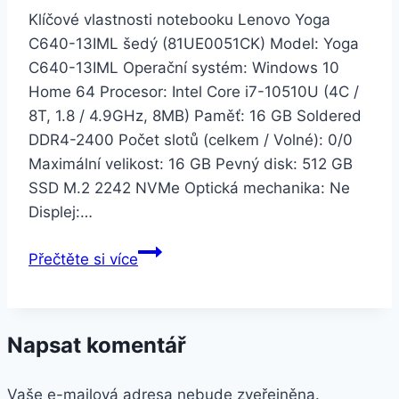
Klíčové vlastnosti notebooku Lenovo Yoga
C640-13IML šedý (81UE0051CK) Model: Yoga
C640-13IML Operační systém: Windows 10
Home 64 Procesor: Intel Core i7-10510U (4C /
8T, 1.8 / 4.9GHz, 8MB) Paměť: 16 GB Soldered
DDR4-2400 Počet slotů (celkem / Volné): 0/0
Maximální velikost: 16 GB Pevný disk: 512 GB
SSD M.2 2242 NVMe Optická mechanika: Ne
Displej:…
Lenovo
Přečtěte si více
Yoga
C640-
13IML
Napsat komentář
šedý
(81UE0051CK)
Vaše e-mailová adresa nebude zveřejněna.