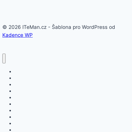
© 2026 ITeMan.cz - Šablona pro WordPress od
Kadence WP
Fitness náramky
Chytré hodinky
Smart watch
APPLE
SAMSUNG
XIAOMI
ASUS
HONOR
HUAWEI
NOKIA