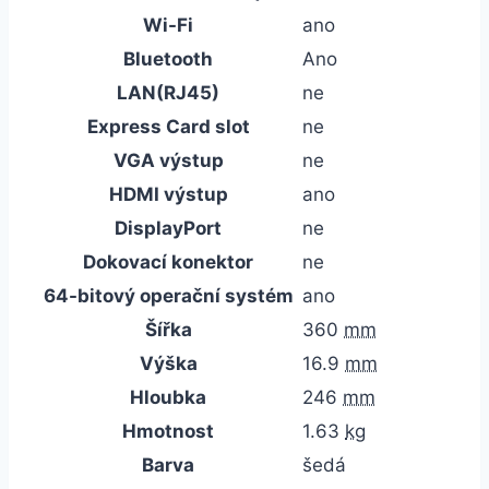
Wi-Fi
ano
Bluetooth
Ano
LAN(RJ45)
ne
Express Card slot
ne
VGA výstup
ne
HDMI výstup
ano
DisplayPort
ne
Dokovací konektor
ne
64-bitový operační systém
ano
Šířka
360
mm
Výška
16.9
mm
Hloubka
246
mm
Hmotnost
1.63
kg
Barva
šedá