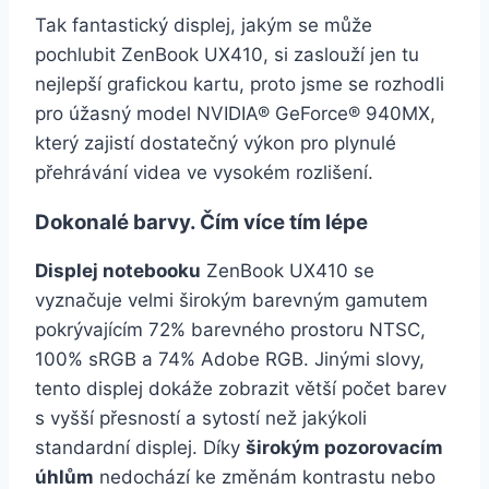
Tak fantastický displej, jakým se může
pochlubit ZenBook UX410, si zaslouží jen tu
nejlepší grafickou kartu, proto jsme se rozhodli
pro úžasný model NVIDIA® GeForce® 940MX,
který zajistí dostatečný výkon pro plynulé
přehrávání videa ve vysokém rozlišení.
Dokonalé barvy. Čím více tím lépe
Displej notebooku
ZenBook UX410 se
vyznačuje velmi širokým barevným gamutem
pokrývajícím 72% barevného prostoru NTSC,
100% sRGB a 74% Adobe RGB. Jinými slovy,
tento displej dokáže zobrazit větší počet barev
s vyšší přesností a sytostí než jakýkoli
standardní displej. Díky
širokým pozorovacím
úhlům
nedochází ke změnám kontrastu nebo