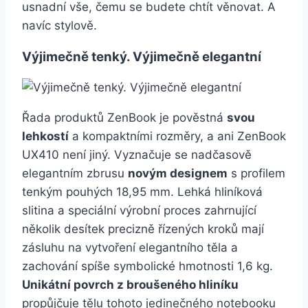
usnadní vše, čemu se budete chtít věnovat. A
navíc stylově.
Výjimečně tenký. Výjimečně elegantní
Řada produktů ZenBook je pověstná
svou
lehkostí
a kompaktními rozměry, a ani ZenBook
UX410 není jiný. Vyznačuje se nadčasově
elegantním zbrusu
novým designem
s profilem
tenkým pouhých 18,95 mm. Lehká hliníková
slitina a speciální výrobní proces zahrnující
několik desítek precizně řízených kroků mají
zásluhu na vytvoření elegantního těla a
zachování spíše symbolické hmotnosti 1,6 kg.
Unikátní povrch z broušeného hliníku
propůjčuje tělu tohoto jedinečného notebooku