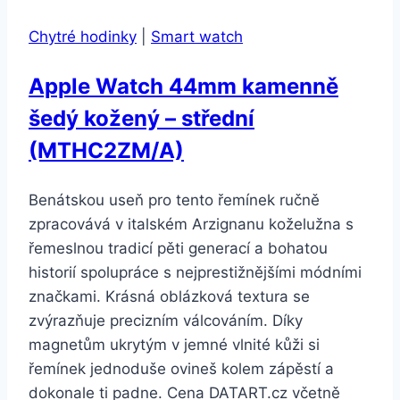
40mm
Chytré hodinky
|
Smart watch
pouzdro
ze
Apple Watch 44mm kamenně
zlatého
šedý kožený – střední
hliníku
–
(MTHC2ZM/A)
pískově
růžový
Benátskou useň pro tento řemínek ručně
provlékací
zpracovává v italském Arzignanu koželužna s
sportovní
řemeslnou tradicí pěti generací a bohatou
řemínek
historií spolupráce s nejprestižnějšími módními
CZ
značkami. Krásná oblázková textura se
verze
zvýrazňuje precizním válcováním. Díky
(MU692HC/A)
magnetům ukrytým v jemné vlnité kůži si
řemínek jednoduše ovineš kolem zápěstí a
dokonale ti padne. Cena DATART.cz včetně