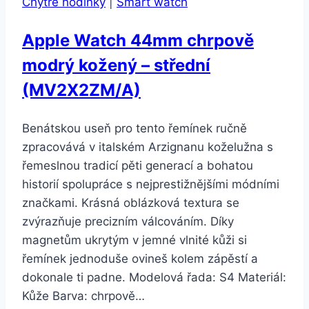
Chytré hodinky
|
Smart watch
–
black/black
Apple Watch 44mm chrpově
(SS050225000)
modrý kožený – střední
(MV2X2ZM/A)
Benátskou useň pro tento řemínek ručně
zpracovává v italském Arzignanu koželužna s
řemeslnou tradicí pěti generací a bohatou
historií spolupráce s nejprestižnějšími módními
značkami. Krásná oblázková textura se
zvýrazňuje precizním válcováním. Díky
magnetům ukrytým v jemné vlnité kůži si
řemínek jednoduše ovineš kolem zápěstí a
dokonale ti padne. Modelová řada: S4 Materiál:
Kůže Barva: chrpově…