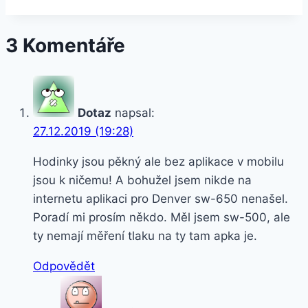
40mm
chrpově
3 Komentáře
modrý
řemínek
s
moderní
Dotaz
napsal:
přezkou
27.12.2019 (19:28)
–
malý
Hodinky jsou pěkný ale bez aplikace v mobilu
(MV6M2ZM/A)
jsou k ničemu! A bohužel jsem nikde na
internetu aplikaci pro Denver sw-650 nenašel.
Poradí mi prosím někdo. Měl jsem sw-500, ale
ty nemají měření tlaku na ty tam apka je.
Odpovědět