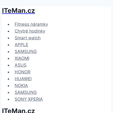
ITeMan.cz
Přeskočit
na
obsah
Fitness náramky
Chytré hodinky
Smart watch
APPLE
SAMSUNG
XIAOMI
ASUS
HONOR
HUAWEI
NOKIA
SAMSUNG
SONY XPERIA
ITeMan.cz