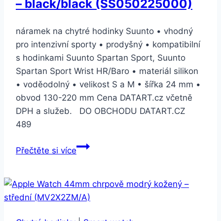
– black/black (SS050225000)
náramek na chytré hodinky Suunto • vhodný
pro intenzivní sporty • prodyšný • kompatibilní
s hodinkami Suunto Spartan Sport, Suunto
Spartan Sport Wrist HR/Baro • materiál silikon
• voděodolný • velikost S a M • šířka 24 mm •
obvod 130-220 mm Cena DATART.cz včetně
DPH a služeb. DO OBCHODU DATART.CZ
489
Suunto
Přečtěte si více
silikonový
velikost
S
a
M