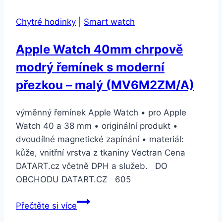
Chytré hodinky
|
Smart watch
Apple Watch 40mm chrpově
modrý řemínek s moderní
přezkou – malý (MV6M2ZM/A)
výměnný řemínek Apple Watch • pro Apple
Watch 40 a 38 mm • originální produkt •
dvoudílné magnetické zapínání • materiál:
kůže, vnitřní vrstva z tkaniny Vectran Cena
DATART.cz včetně DPH a služeb. DO
OBCHODU DATART.CZ 605
Apple
Přečtěte si více
Watch