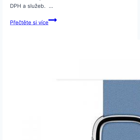
DPH a služeb. …
Apple
Přečtěte si více
Watch
44mm
kamenně
šedý
kožený
–
střední
(MTHC2ZM/A)