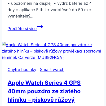
• upozornění na displeji • výdrž baterie až 4
dny • aplikace Fitbit • vodotěsné do 50 m •
vyměnitelný…
Fitbit
Přečtěte si více
Versa
Lite
–
Lilac
Band
/
Chytré hodinky
|
Smart watch
Silver
case
Apple Watch Series 4 GPS
(FB415SRLV)
40mm pouzdro ze zlatého
hliníku – pískově růžový