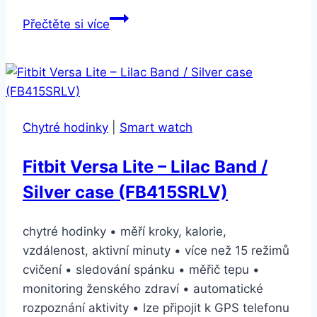
Apple
Přečtěte si více
Watch
44mm
chrpově
modrý
kožený
Chytré hodinky
|
Smart watch
–
střední
Fitbit Versa Lite – Lilac Band /
(MV2X2ZM/A)
Silver case (FB415SRLV)
chytré hodinky • měří kroky, kalorie,
vzdálenost, aktivní minuty • více než 15 režimů
cvičení • sledování spánku • měřič tepu •
monitoring ženského zdraví • automatické
rozpoznání aktivity • lze připojit k GPS telefonu