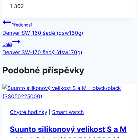
1 362
Navigace
Předchozí
Denver SW-160 šedé (dsw160g)
pro
Další
příspěvek
Denver SW-170 šedý (dsw170g)
Podobné příspěvky
Chytré hodinky
|
Smart watch
Suunto silikonový velikost S a M