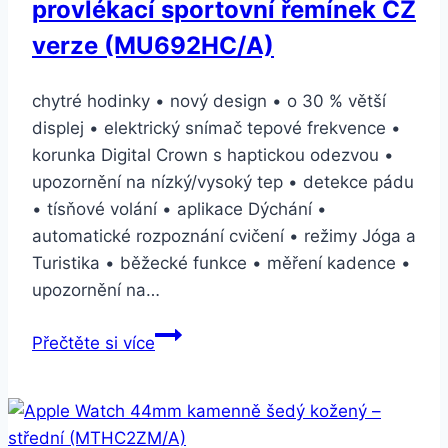
provlékací sportovní řemínek CZ
verze (MU692HC/A)
chytré hodinky • nový design • o 30 % větší
displej • elektrický snímač tepové frekvence •
korunka Digital Crown s haptickou odezvou •
upozornění na nízký/vysoký tep • detekce pádu
• tísňové volání • aplikace Dýchání •
automatické rozpoznání cvičení • režimy Jóga a
Turistika • běžecké funkce • měření kadence •
upozornění na…
Apple
Přečtěte si více
Watch
Series
4
GPS