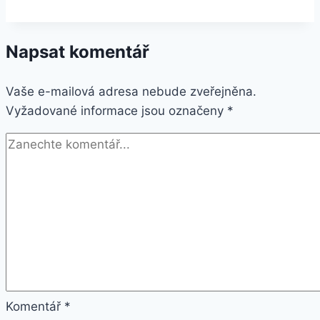
Y7000-
15IRH
Napsat komentář
černý
(81T0005HCK)
Vaše e-mailová adresa nebude zveřejněna.
Vyžadované informace jsou označeny
*
Komentář
*