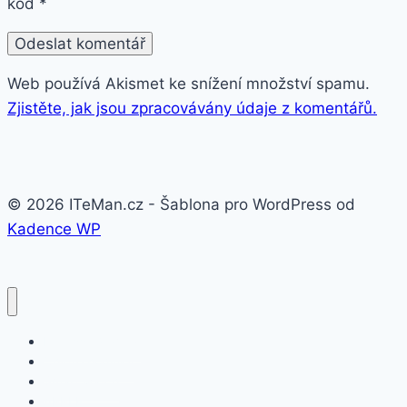
kód
*
Web používá Akismet ke snížení množství spamu.
Zjistěte, jak jsou zpracovávány údaje z komentářů.
© 2026 ITeMan.cz - Šablona pro WordPress od
Kadence WP
Fitness náramky
Chytré hodinky
Smart watch
APPLE