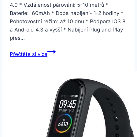
4.0 * Vzdálenost párování: 5-10 metrů *
Baterie: 60mAh * Doba nabíjení- 1-2 hodiny *
Pohotovostní režim: až 10 dnů * Podpora IOS 8
a Android 4.3 a vyšší * Nabíjení Plug and Play
přes…
Smartuj
Přečtěte si více
Fitness
náramek
ID
115
Plus-
novinka
s
barevným
displejem
SMW00021