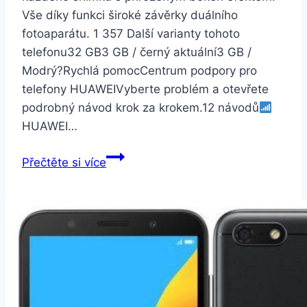
Vše díky funkci široké závěrky duálního
fotoaparátu. 1 357 Další varianty tohoto
telefonu32 GB3 GB / černý aktuální3 GB /
Modrý?Rychlá pomocCentrum podpory pro
telefony HUAWEIVyberte problém a otevřete
podrobný návod krok za krokem.12 návodů
HUAWEI…
Huawei
Přečtěte si více
Y7
Prime
2018
3GB
32GB
Dual
SIM
černý