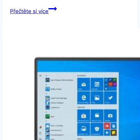
Honor
Přečtěte si více
7S
Dual
SIM
černý
(51092QPE)