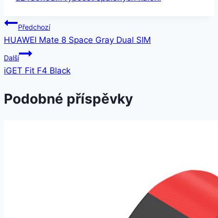
Navigace
Předchozí
HUAWEI Mate 8 Space Gray Dual SIM
pro
Další
příspěvek
iGET Fit F4 Black
Podobné příspěvky