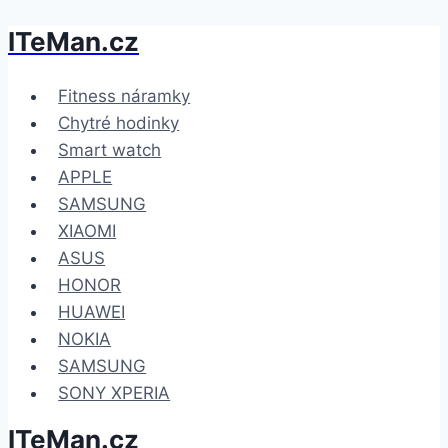
ITeMan.cz
Přeskočit
na
obsah
Fitness náramky
Chytré hodinky
Smart watch
APPLE
SAMSUNG
XIAOMI
ASUS
HONOR
HUAWEI
NOKIA
SAMSUNG
SONY XPERIA
ITeMan.cz