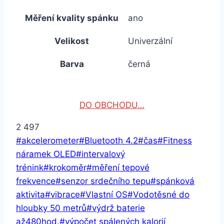
Měření kvality spánku
ano
Velikost
Univerzální
Barva
černá
DO OBCHODU…
2 497
Štítky
#
akcelerometer
#
Bluetooth 4.2
#
čas
#
Fitness
příspěvků:
náramek OLED
#
intervalový
trénink
#
krokoměr
#
měření tepové
frekvence
#
senzor srdečního tepu
#
spánková
aktivita
#
vibrace
#
Vlastní OS
#
Vodotěsné do
hloubky 50 metrů
#
výdrž baterie
až480hod.
#
výpočet spálených kalorií