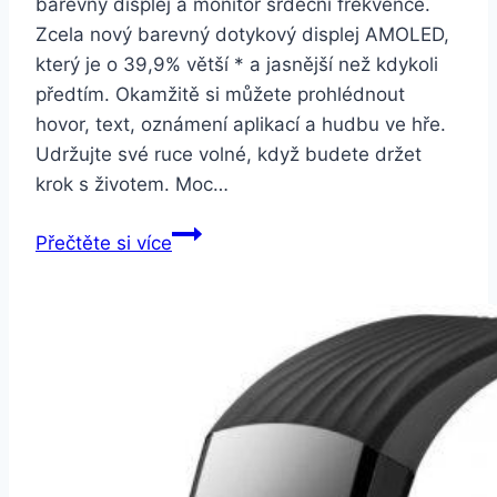
barevný displej a monitor srdeční frekvence.
Zcela nový barevný dotykový displej AMOLED,
který je o 39,9% větší * a jasnější než kdykoli
předtím. Okamžitě si můžete prohlédnout
hovor, text, oznámení aplikací a hudbu ve hře.
Udržujte své ruce volné, když budete držet
krok s životem. Moc…
Fitness
Přečtěte si více
náramek
Xiaomi
Mi
Band
4
Global