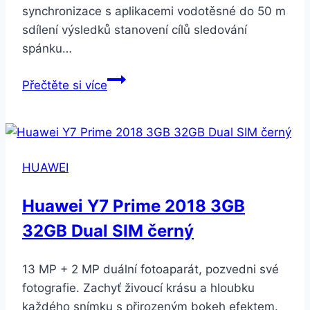
synchronizace s aplikacemi vodotěsné do 50 m
sdílení výsledků stanovení cílů sledování
spánku…
Honor
Přečtěte si více
Band
3
černý
(55022081)
HUAWEI
Huawei Y7 Prime 2018 3GB
32GB Dual SIM černý
13 MP + 2 MP duální fotoaparát, pozvedni své
fotografie. Zachyť živoucí krásu a hloubku
každého snímku s přirozeným bokeh efektem.