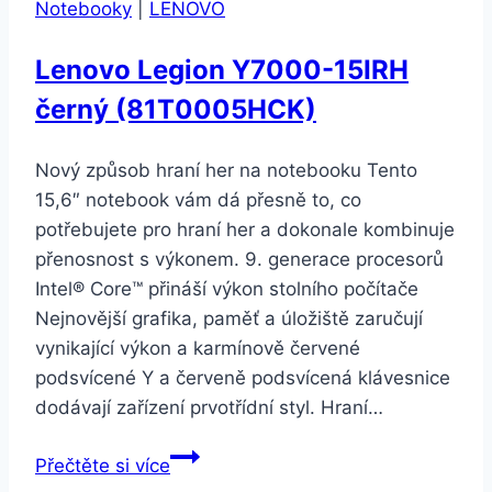
Notebooky
|
LENOVO
Lenovo Legion Y7000-15IRH
černý (81T0005HCK)
Nový způsob hraní her na notebooku Tento
15,6″ notebook vám dá přesně to, co
potřebujete pro hraní her a dokonale kombinuje
přenosnost s výkonem. 9. generace procesorů
Intel® Core™ přináší výkon stolního počítače
Nejnovější grafika, paměť a úložiště zaručují
vynikající výkon a karmínově červené
podsvícené Y a červeně podsvícená klávesnice
dodávají zařízení prvotřídní styl. Hraní…
Lenovo
Přečtěte si více
Legion