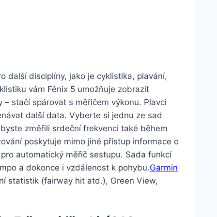
další disciplíny, jako je cyklistika, plavání,
yklistiku vám Fénix 5 umožňuje zobrazit
y – stačí spárovat s měřičem výkonu. Plavci
ávat další data. Vyberte si jednu ze sad
yste změřili srdeční frekvenci také během
ování poskytuje mimo jiné přístup informace o
é pro automatický měřič sestupu. Sada funkcí
tempo a dokonce i vzdálenost k pohybu.
Garmin
í statistik (fairway hit atd.), Green View,