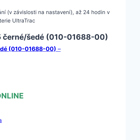
ní (v závislosti na nastavení), až 24 hodin v
erie UltraTrac
 5 černé/šedé (010-01688-00)
edé (010-01688-00)
–
ONLINE