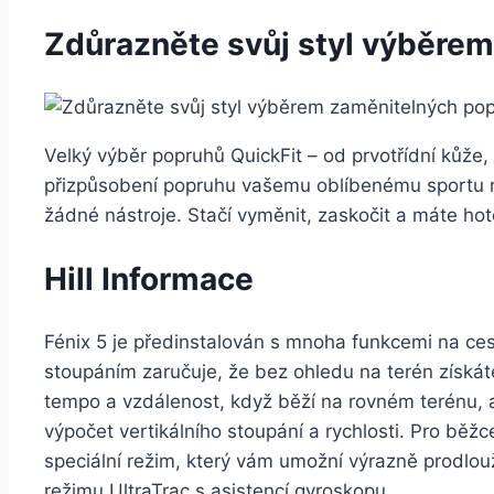
Zdůrazněte svůj styl výběre
Velký výběr popruhů QuickFit – od prvotřídní kůže,
přizpůsobení popruhu vašemu oblíbenému sportu ne
žádné nástroje. Stačí vyměnit, zaskočit a máte hot
Hill Informace
Fénix 5 je předinstalován s mnoha funkcemi na ces
stoupáním zaručuje, že bez ohledu na terén získáte
tempo a vzdálenost, když běží na rovném terénu, a
výpočet vertikálního stoupání a rychlosti. Pro běž
speciální režim, který vám umožní výrazně prodlo
režimu UltraTrac s asistencí gyroskopu