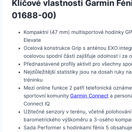
Klíčové vlastnosti Garmin Fén
01688-00)
Kompaktní (47 mm) multisportové hodinky GPS
Elevate
Ocelová konstrukce Grip s anténou EXO inte
ocelovou spodní částí zajišťuje odolnost i za
Přednastavené profily aktivit pro všechny spo
Nejdůležitější statistiky jsou na dosah ruky n
tréninku
Mezi online funkce 2 patří telefonická oznáme
sportovní komunity
Garmin Connect
a persona
Connect IQ
Užitečné senzory v terénu, včetně polohov
barometrického výškoměru a 3-osého kompa
Sada Performer s hodinkami fēnix 5 obsahuj