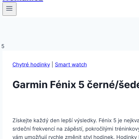
Chytré hodinky
|
Smart watch
Garmin Fénix 5 černé/šed
Získejte každý den lepší výsledky. Fénix 5 je nejk
srdeční frekvencí na zápěstí, pokročilými tréninko
vám umožňují rychle změnit styl hodinek. Hodinky 