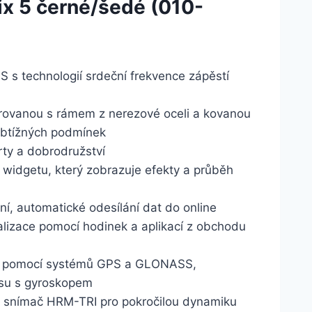
ix 5 černé/šedé (010-
 s technologií srdeční frekvence zápěstí
grovanou s rámem z nerezové oceli a kovanou
 obtížných podmínek
rty a dobrodružství
a widgetu, který zobrazuje efekty a průběh
ní, automatické odesílání dat do online
lizace pomocí hodinek a aplikací z obchodu
ání pomocí systémů GPS a GLONASS,
su s gyroskopem
e snímač HRM-TRI pro pokročilou dynamiku