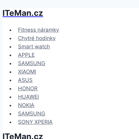
ITeMan.cz
Přeskočit
na
obsah
Fitness náramky
Chytré hodinky
Smart watch
APPLE
SAMSUNG
XIAOMI
ASUS
HONOR
HUAWEI
NOKIA
SAMSUNG
SONY XPERIA
ITeMan.cz