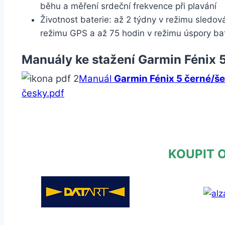
běhu a měření srdeční frekvence při plavání
Životnost baterie: až 2 týdny v režimu sledová
režimu GPS a až 75 hodin v režimu úspory bat
Manuály ke stažení Garmin Fénix
Manuál
Garmin Fénix 5 černé/š
česky.pdf
KOUPIT 