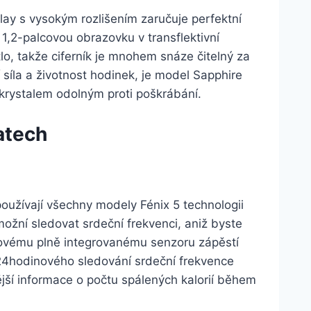
ay s vysokým rozlišením zaručuje perfektní
í 1,2-palcovou obrazovku v transflektivní
lo, takže ciferník je mnohem snáze čitelný za
 síla a životnost hodinek, je model Sapphire
 krystalem odolným proti poškrábání.
atech
oužívají všechny modely Fénix 5 technologii
ožní sledovat srdeční frekvenci, aniž byste
novému plně integrovanému senzoru zápěstí
 24hodinového sledování srdeční frekvence
ější informace o počtu spálených kalorií během