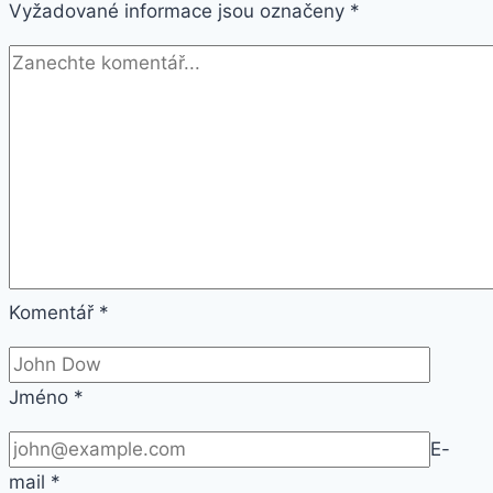
Vyžadované informace jsou označeny
pouzdro
*
z
vesmírně
šedého
hliníku
–
antracitový/
černý
sportovní
řemínek
Nike
Komentář
*
(MX3T2HC/A)
Jméno
*
E-
mail
*