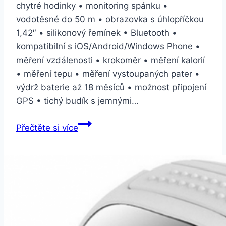
chytré hodinky • monitoring spánku •
vodotěsné do 50 m • obrazovka s úhlopříčkou
1,42″ • silikonový řemínek • Bluetooth •
kompatibilní s iOS/Android/Windows Phone •
měření vzdálenosti • krokoměr • měření kalorií
• měření tepu • měření vystoupaných pater •
výdrž baterie až 18 měsíců • možnost připojení
GPS • tichý budík s jemnými…
Withings
Přečtěte si více
Move
růžová
(HWA06-
model
5-
all)