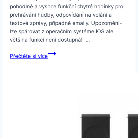
pohodlné a vysoce funkční chytré hodinky pro
přehrávání hudby, odpovídání na volání a
textové zprávy, případně emaily. Upozornění-
lze spárovat z operačním systéme IOS ale
většina funkcí není dostupná! …
Smartuj
Přečtěte si více
Smartwatch
M26-
3
barvy
SMW00009
Barva:
Bílá