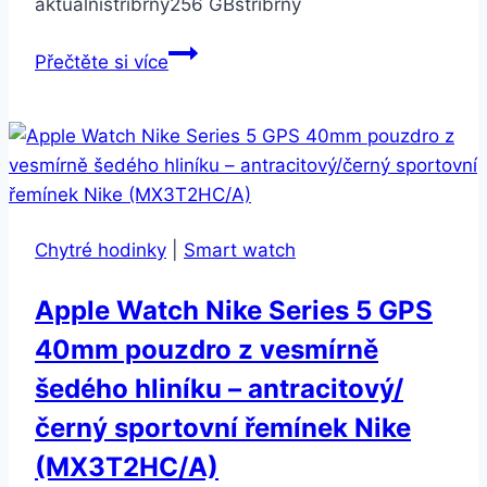
aktuálnístříbrný256 GBstříbrný
ASUS
Přečtěte si více
Zenfone
5z
64GB
ZS620KL
Modrý
Chytré hodinky
|
Smart watch
Apple Watch Nike Series 5 GPS
40mm pouzdro z vesmírně
šedého hliníku – antracitový/
černý sportovní řemínek Nike
(MX3T2HC/A)