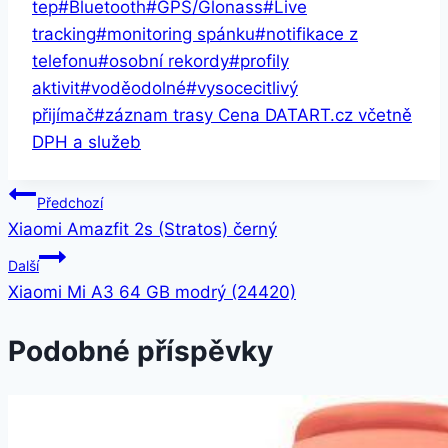
tep
#
Bluetooth
#
GPS/Glonass
#
Live
tracking
#
monitoring spánku
#
notifikace z
telefonu
#
osobní rekordy
#
profily
aktivit
#
voděodolné
#
vysocecitlivý
přijímač
#
záznam trasy Cena DATART.cz včetně
DPH a služeb
Navigace
Předchozí
Xiaomi Amazfit 2s (Stratos) černý
pro
Další
příspěvek
Xiaomi Mi A3 64 GB modrý (24420)
Podobné příspěvky