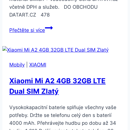
včetně DPH a služeb. DO OBCHODU
DATART.CZ 478
Suunto
Přečtěte si více
silikonový
pro
Suunto
3
Mobily
|
XIAOMI
Fitness
velikost
Xiaomi Mi A2 4GB 32GB LTE
S
Dual SIM Zlatý
–
black/copper
(SS050214000)
Vysokokapacitní baterie splňuje všechny vaše
potřeby. Držte se telefonu celý den s baterií
4000 mAh. Přehrávejte hudbu po dobu až 34