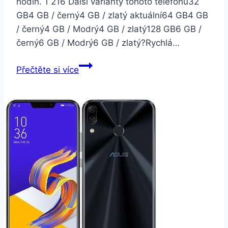
hodin. 1 216 Další varianty tohoto telefonu32
GB4 GB / černý4 GB / zlatý aktuální64 GB4 GB
/ černý4 GB / Modrý4 GB / zlatý128 GB6 GB /
černý6 GB / Modrý6 GB / zlatý?Rychlá…
Xiaomi
Přečtěte si více
Mi
A2
4GB
32GB
LTE
Dual
SIM
Zlatý