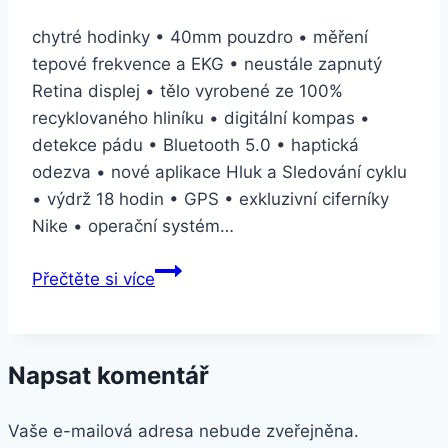
chytré hodinky • 40mm pouzdro • měření
tepové frekvence a EKG • neustále zapnutý
Retina displej • tělo vyrobené ze 100%
recyklovaného hliníku • digitální kompas •
detekce pádu • Bluetooth 5.0 • haptická
odezva • nové aplikace Hluk a Sledování cyklu
• výdrž 18 hodin • GPS • exkluzivní ciferníky
Nike • operační systém…
Apple
Přečtěte si více
Watch
Nike
Series
Napsat komentář
5
GPS
Vaše e-mailová adresa nebude zveřejněna.
40mm