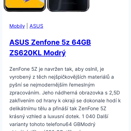
Mobily
|
ASUS
ASUS Zenfone 5z 64GB
ZS620KL Modrý
ZenFone 5Z je navržen tak, aby oslnil, je
vyrobený z těch nejšpičkovějších materiálů a
pyšní se nejmodernějším řemeslným
zpracováním. Jeho nádherná obrazovka s 2,5D
zakřivením od hrany k okraji se dokonale hodí k
delikátnímu tělu a přináší tak ZenFone 5Z
krásný vzhled a luxusní dotek. 1 040 Další
varianty tohoto telefonu64 GBModrý