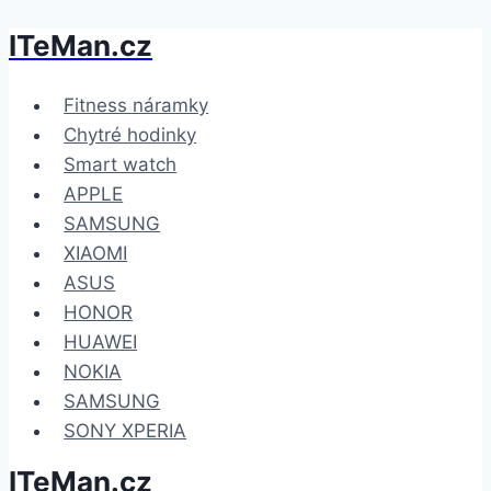
ITeMan.cz
Přeskočit
na
obsah
Fitness náramky
Chytré hodinky
Smart watch
APPLE
SAMSUNG
XIAOMI
ASUS
HONOR
HUAWEI
NOKIA
SAMSUNG
SONY XPERIA
ITeMan.cz