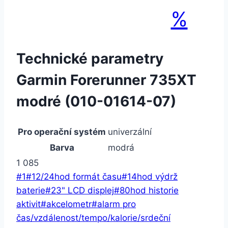
%
Technické parametry
Garmin Forerunner 735XT
modré (010-01614-07)
Pro operační systém
univerzální
Barva
modrá
1 085
Štítky
#
1
#
12/24hod formát času
#
14hod výdrž
příspěvků:
baterie
#
23" LCD displej
#
80hod historie
aktivit
#
akcelometr
#
alarm pro
čas/vzdálenost/tempo/kalorie/srdeční