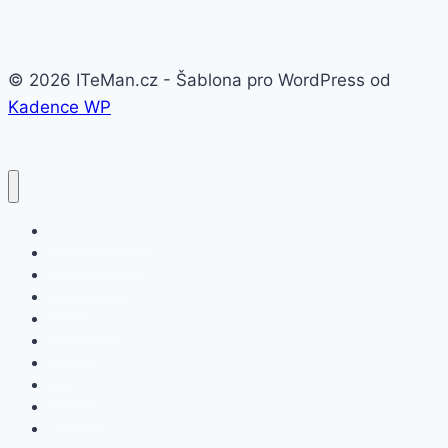
© 2026 ITeMan.cz - Šablona pro WordPress od
Kadence WP
Fitness náramky
Chytré hodinky
Smart watch
APPLE
SAMSUNG
XIAOMI
ASUS
HONOR
HUAWEI
NOKIA