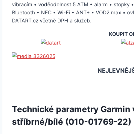
vibracím • voděodolnost 5 ATM • alarm • stopky • 
Bluetooth • NFC • Wi-Fi • ANT+ • VOD2 max • ovlá
DATART.cz včetně DPH a služeb.
KOUPIT O
NEJLEVNĚJŠ
Technické parametry Garmin 
stříbrné/bílé (010-01769-22)