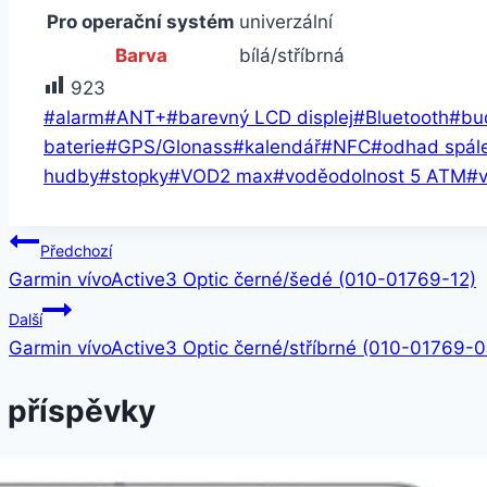
Pro operační systém
univerzální
Barva
bílá/stříbrná
923
Štítky
#
alarm
#
ANT+
#
barevný LCD displej
#
Bluetooth
#
bu
příspěvků:
baterie
#
GPS/Glonass
#
kalendář
#
NFC
#
odhad spále
hudby
#
stopky
#
VOD2 max
#
voděodolnost 5 ATM
#
v
Navigace
Předchozí
Garmin vívoActive3 Optic černé/šedé (010-01769-12)
pro
Další
příspěvek
Garmin vívoActive3 Optic černé/stříbrné (010-01769-0
 příspěvky