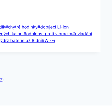
dík
#
chytré hodinky
#
dobíjecí Li-ion
ných kalorií
#
odolnost proti vibracím
#
ovládání
ýdrž baterie až 8 dní
#
Wi-Fi
2)