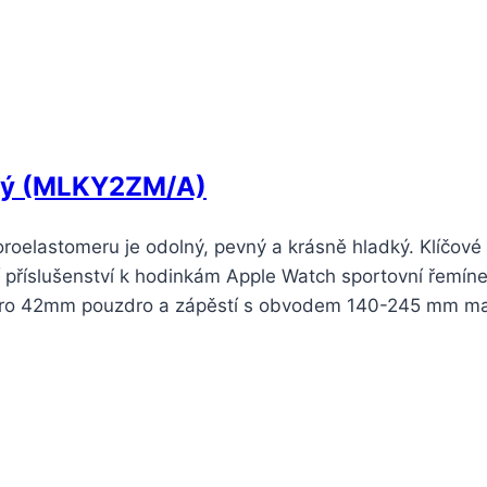
edý (MLKY2ZM/A)
oelastomeru je odolný, pevný a krásně hladký. Klíčové
 příslušenství k hodinkám Apple Watch sportovní řemín
 pro 42mm pouzdro a zápěstí s obvodem 140-245 mm mat