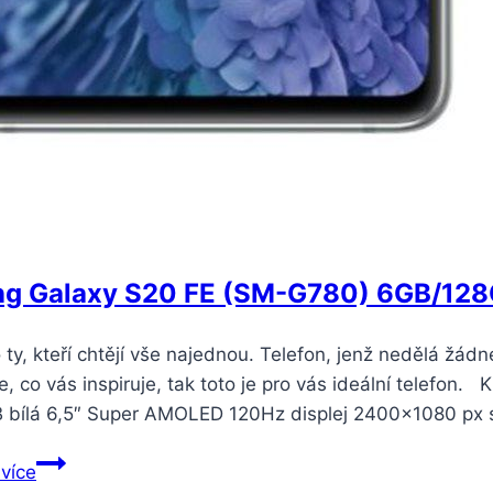
g Galaxy S20 FE (SM-G780) 6GB/128G
 ty, kteří chtějí vše najednou. Telefon, jenž nedělá žádné
e, co vás inspiruje, tak toto je pro vás ideální telefo
bílá 6,5″ Super AMOLED 120Hz displej 2400×1080 px s
Samsung
 více
Galaxy