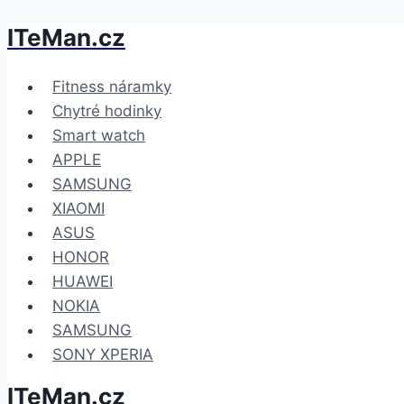
ITeMan.cz
Přeskočit
na
obsah
Fitness náramky
Chytré hodinky
Smart watch
APPLE
SAMSUNG
XIAOMI
ASUS
HONOR
HUAWEI
NOKIA
SAMSUNG
SONY XPERIA
ITeMan.cz