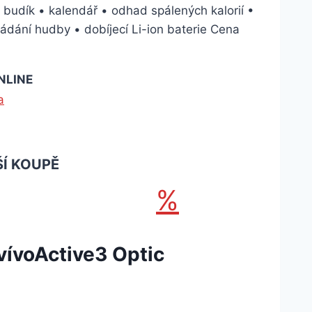
budík • kalendář • odhad spálených kalorií •
dání hudby • dobíjecí Li-ion baterie Cena
NLINE
Í KOUPĚ
%
vívoActive3 Optic