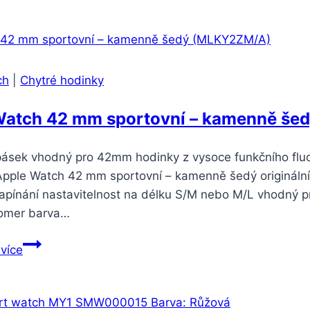
S20
FE
(SM-
G780)
ch
|
Chytré hodinky
6GB/128GB
bílá
Watch 42 mm sportovní – kamenně š
pásek vhodný pro 42mm hodinky z vysoce funkčního fluor
 Apple Watch 42 mm sportovní – kamenně šedý originální
zapínání nastavitelnost na délku S/M nebo M/L vhodný
tomer barva…
Apple
 více
Watch
42
mm