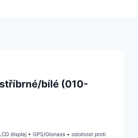
stříbrné/bílé (010-
 LCD displej • GPS/Glonass • odolnost proti