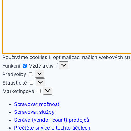
Používáme cookies k optimalizaci našich webových str
Funkční
Funkční
Vždy aktivní
Předvolby
Předvolby
Statistické
Statistické
Marketingové
Marketingové
Spravovat možnosti
Spravovat služby
Správa {vendor_count} prodejců
Přečtěte si více o těchto účelech