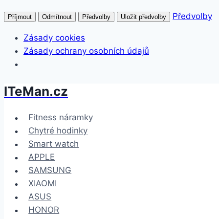
Předvolby
Příjmout
Odmítnout
Předvolby
Uložit předvolby
Zásady cookies
Zásady ochrany osobních údajů
ITeMan.cz
Přeskočit
na
obsah
Fitness náramky
Chytré hodinky
Smart watch
APPLE
SAMSUNG
XIAOMI
ASUS
HONOR