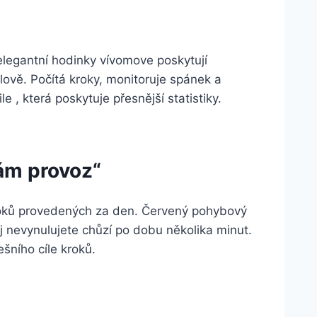
elegantní hodinky vívomove poskytují
ylově. Počítá kroky, monitoruje spánek a
e , která poskytuje přesnější statistiky.
ám provoz“
kroků provedených za den. Červený pohybový
j nevynulujete chůzí po dobu několika minut.
ešního cíle kroků.