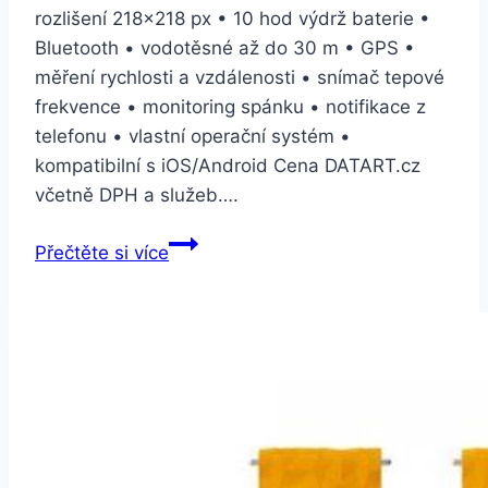
rozlišení 218×218 px • 10 hod výdrž baterie •
Bluetooth • vodotěsné až do 30 m • GPS •
měření rychlosti a vzdálenosti • snímač tepové
frekvence • monitoring spánku • notifikace z
telefonu • vlastní operační systém •
kompatibilní s iOS/Android Cena DATART.cz
včetně DPH a služeb….
Suunto
Přečtěte si více
3
Fitness
–
Burgundy
(SS050054000)