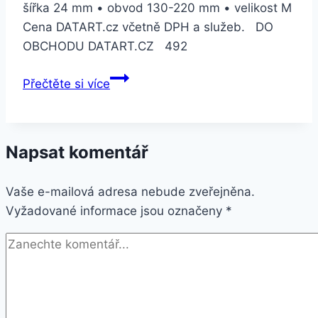
šířka 24 mm • obvod 130-220 mm • velikost M
Cena DATART.cz včetně DPH a služeb. DO
OBCHODU DATART.CZ 492
Suunto
Přečtěte si více
silikonový
velikost
M
Napsat komentář
–
amber/gray
Vaše e-mailová adresa nebude zveřejněna.
(SS050012000)
Vyžadované informace jsou označeny
*