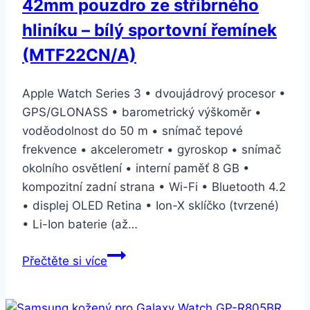
42mm pouzdro ze stříbrného
hliníku – bílý sportovní řemínek
(MTF22CN/A)
Apple Watch Series 3 • dvoujádrový procesor •
GPS/GLONASS • barometrický výškoměr •
voděodolnost do 50 m • snímač tepové
frekvence • akcelerometr • gyroskop • snímač
okolního osvětlení • interní paměť 8 GB •
kompozitní zadní strana • Wi-Fi • Bluetooth 4.2
• displej OLED Retina • Ion-X sklíčko (tvrzené)
• Li-Ion baterie (až…
Apple
Přečtěte si více
Watch
Series
3