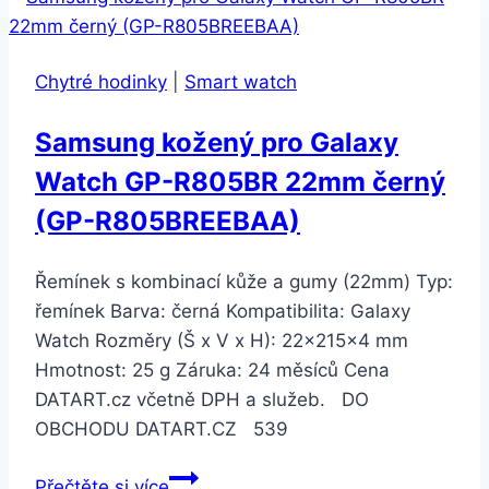
GPS
42mm
Chytré hodinky
|
Smart watch
pouzdro
ze
Samsung kožený pro Galaxy
stříbrného
Watch GP-R805BR 22mm černý
hliníku
–
(GP-R805BREEBAA)
bílý
sportovní
Řemínek s kombinací kůže a gumy (22mm) Typ:
řemínek
řemínek Barva: černá Kompatibilita: Galaxy
(MTF22CN/A)
Watch Rozměry (Š x V x H): 22x215x4 mm
Hmotnost: 25 g Záruka: 24 měsíců Cena
DATART.cz včetně DPH a služeb. DO
OBCHODU DATART.CZ 539
Samsung
Přečtěte si více