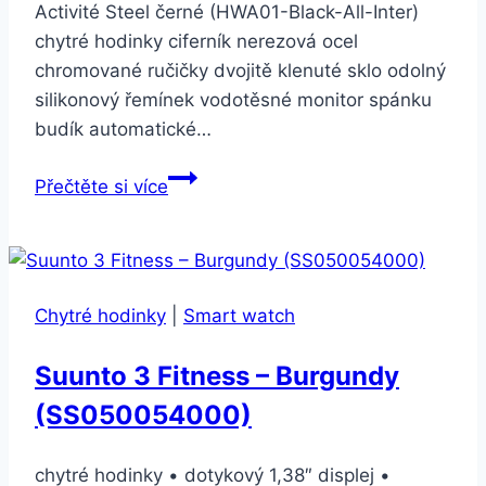
Activité Steel černé (HWA01-Black-All-Inter)
chytré hodinky ciferník nerezová ocel
chromované ručičky dvojitě klenuté sklo odolný
silikonový řemínek vodotěsné monitor spánku
budík automatické…
Nokia
Přečtěte si více
Activité
Steel
černé
(HWA01-
Chytré hodinky
|
Smart watch
Black-
All-
Suunto 3 Fitness – Burgundy
Inter)
(SS050054000)
chytré hodinky • dotykový 1,38″ displej •