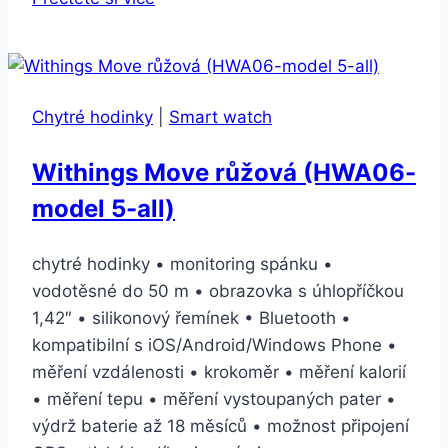
kožený
pro
Galaxy
Watch
Chytré hodinky
|
Smart watch
GP-
R805BR
Withings Move růžová (HWA06-
22mm
model 5-all)
černý
(GP-
R805BREEBAA)
chytré hodinky • monitoring spánku •
vodotěsné do 50 m • obrazovka s úhlopříčkou
1,42″ • silikonový řemínek • Bluetooth •
kompatibilní s iOS/Android/Windows Phone •
měření vzdálenosti • krokoměr • měření kalorií
• měření tepu • měření vystoupaných pater •
výdrž baterie až 18 měsíců • možnost připojení