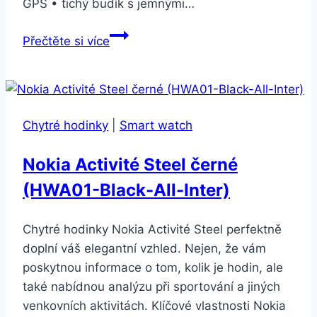
GPS • tichý budík s jemnými…
Withings
Přečtěte si více
Move
růžová
(HWA06-
model
Chytré hodinky
|
Smart watch
5-
all)
Nokia Activité Steel černé
(HWA01-Black-All-Inter)
Chytré hodinky Nokia Activité Steel perfektně
doplní váš elegantní vzhled. Nejen, že vám
poskytnou informace o tom, kolik je hodin, ale
také nabídnou analýzu při sportování a jiných
venkovních aktivitách. Klíčové vlastnosti Nokia