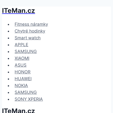
ITeMan.cz
Přeskočit
na
obsah
Fitness náramky
Chytré hodinky
Smart watch
APPLE
SAMSUNG
XIAOMI
ASUS
HONOR
HUAWEI
NOKIA
SAMSUNG
SONY XPERIA
ITeMan.cz