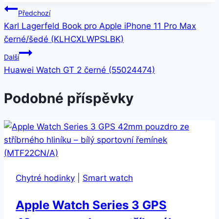
Navigace
Předchozí
Karl Lagerfeld Book pro Apple iPhone 11 Pro Max
pro
černé/šedé (KLHCXLWPSLBK)
příspěvek
Další
Huawei Watch GT 2 černé (55024474)
Podobné příspěvky
Chytré hodinky
|
Smart watch
Apple Watch Series 3 GPS