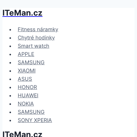
ITeMan.cz
Přeskočit
na
obsah
Fitness náramky
Chytré hodinky
Smart watch
APPLE
SAMSUNG
XIAOMI
ASUS
HONOR
HUAWEI
NOKIA
SAMSUNG
SONY XPERIA
ITeMan.cz