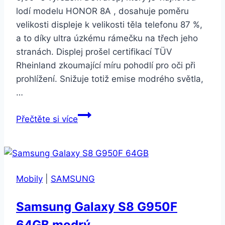
lodí modelu HONOR 8A , dosahuje poměru
velikosti displeje k velikosti těla telefonu 87 %,
a to díky ultra úzkému rámečku na třech jeho
stranách. Displej prošel certifikací TÜV
Rheinland zkoumající míru pohodlí pro oči při
prohlížení. Snižuje totiž emise modrého světla,
…
Honor
Přečtěte si více
8A
64
GB
Dual
Mobily
|
SAMSUNG
SIM
černý
Samsung Galaxy S8 G950F
(51093JCJ)
64GB modrý