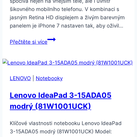
spočívá nejen na vnějším těle, ale i uvnitř
šikovného mobilního telefonu. V kombinaci s
jasným Retina HD displejem a živým barevným
panelem je iPhone 7 nastaven tak, aby oživil…
Apple
Přečtěte si více
iPhone
7
256GB
temně
LENOVO
|
Notebooky
černý
Lenovo IdeaPad 3-15ADA05
modrý (81W1001UCK)
Klíčové vlastnosti notebooku Lenovo IdeaPad
3-15ADA05 modrý (81W1001UCK) Model: