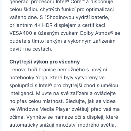
generací procesorů Intel® Core™ a disponuje
celou škálou chytrých funkcí pro optimalizaci
vašeho dne. S 15hodinovou výdrží baterie,
brilantním 4K HDR displejem s certifikací
VESA400 a úžasným zvukem Dolby Atmos® se
budete s tímto lehkým a výkonným zařízením
bavit i na cestách.
Chytřejší výkon pro všechny
Lenovo boří hranice nemožného s novými
notebooky Yoga, které byly vytvořeny ve
spolupráci s Intel® pro chytřejší chod s umělou
inteligencí. Mluvte na své zařízení a ovládejte
ho přes celou místnost. Sledujte, jak se videa
ve Windows Media Player zvětšují před vašima
očima. Vyhněte se námaze očí s displeji, které
automaticky snižují množství modrého světla,