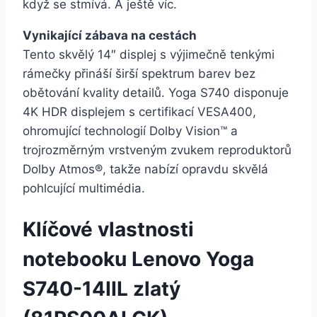
když se stmívá. A ještě víc.
Vynikající zábava na cestách
Tento skvělý 14″ displej s výjimečně tenkými
rámečky přináší širší spektrum barev bez
obětování kvality detailů. Yoga S740 disponuje
4K HDR displejem s certifikací VESA400,
ohromující technologií Dolby Vision™ a
trojrozměrným vrstveným zvukem reproduktorů
Dolby Atmos®, takže nabízí opravdu skvělá
pohlcující multimédia.
Klíčové vlastnosti
notebooku Lenovo Yoga
S740-14IIL zlatý