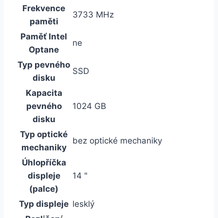
Frekvence
3733 MHz
paměti
Paměť Intel
ne
Optane
Typ pevného
SSD
disku
Kapacita
pevného
1024 GB
disku
Typ optické
bez optické mechaniky
mechaniky
Úhlopříčka
displeje
14 "
(palce)
Typ displeje
lesklý