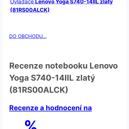
Ovladače
Lenovo Yoga S740-14IIL zlatý
(81RS00ALCK)
DO OBCHODU…
Recenze notebooku Lenovo
Yoga S740-14IIL zlatý
(81RS00ALCK)
Recenze a hodnocení na
%