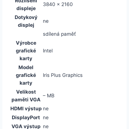
Rozlišení
3840 x 2160
displeje
Dotykový
ne
displej
sdílená paměť
Výrobce
grafické
Intel
karty
Model
grafické
Iris Plus Graphics
karty
Velikost
– MB
paměti VGA
HDMI výstup
ne
DisplayPort
ne
VGA výstup
ne