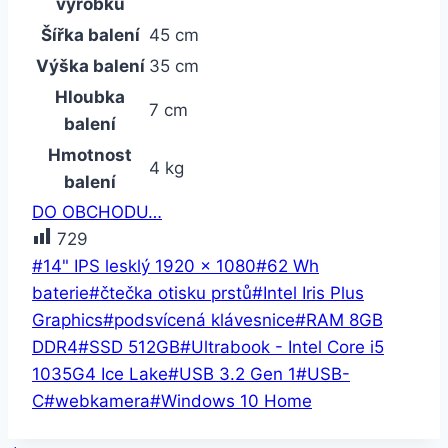
výrobku
Šířka balení
45 cm
Výška balení
35 cm
Hloubka
7 cm
balení
Hmotnost
4 kg
balení
DO OBCHODU…
729
Štítky
#
14" IPS lesklý 1920 × 1080
#
62 Wh
příspěvků:
baterie
#
čtečka otisku prstů
#
Intel Iris Plus
Graphics
#
podsvícená klávesnice
#
RAM 8GB
DDR4
#
SSD 512GB
#
Ultrabook - Intel Core i5
1035G4 Ice Lake
#
USB 3.2 Gen 1
#
USB-
C
#
webkamera
#
Windows 10 Home