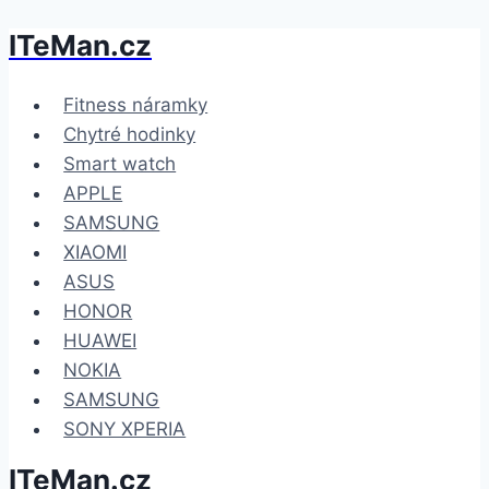
ITeMan.cz
Přeskočit
na
obsah
Fitness náramky
Chytré hodinky
Smart watch
APPLE
SAMSUNG
XIAOMI
ASUS
HONOR
HUAWEI
NOKIA
SAMSUNG
SONY XPERIA
ITeMan.cz