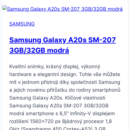
6s
Plus
32GB
SAMSUNG
vesmírně
šedý
Samsung Galaxy A20s SM-207
3GB/32GB modrá
Kvalitní snímky, krásný displej, výkonný
hardware a elegantní design. Tohle vše můžete
mít v jednom přístroji díky společnosti Samsung
a jejich novému přírůstku do rodiny smartphonů
Samsung Galaxy A20s. Klíčové vlastnosti
Samsung Galaxy A20s SM-207 3GB/32GB
modrá smartphone s 6,5″ Infinity-V displejem
rozlišení 1560×720 px 8jádrový procesor 1,8
GHz (Snapdragon 450 Cortex-A53) 3 GB