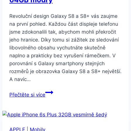
Revoluční design Galaxy S8 a S8+ vás zaujme
na první pohled. Každou část displeje telefonu
jsme zdokonalili tak, abychom mohli překročit
jeho hranice. Díky tomu si zážitek ze sledování
libovolného obsahu vychutnáte skutečně
naplno a prakticky bez vyrušení rámečkem. V
porovnání s Galaxy smartphony stejných
rozměrů je obrazovka Galaxy S8 a S8+ největší.
A navíc…
Samsung
Přečtěte si více
Galaxy
S8
G950F
64GB
APPLE
|
Mobily