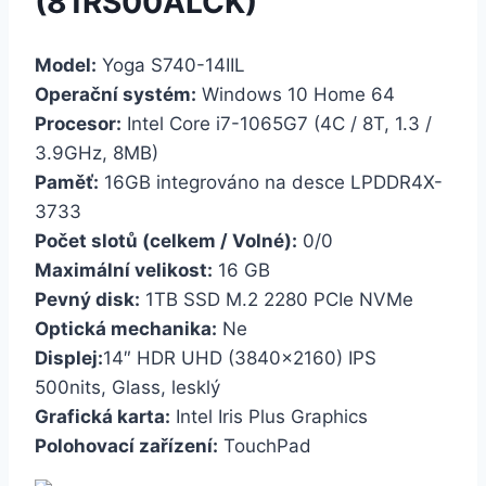
(81RS00ALCK)
Model:
Yoga S740-14IIL
Operační systém:
Windows 10 Home 64
Procesor:
Intel Core i7-1065G7 (4C / 8T, 1.3 /
3.9GHz, 8MB)
Paměť:
16GB integrováno na desce LPDDR4X-
3733
Počet slotů (celkem / Volné):
0/0
Maximální velikost:
16 GB
Pevný disk:
1TB SSD M.2 2280 PCIe NVMe
Optická mechanika:
Ne
Displej:
14″ HDR UHD (3840×2160) IPS
500nits, Glass, lesklý
Grafická karta:
Intel Iris Plus Graphics
Polohovací zařízení:
TouchPad