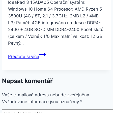
IdeaPad 3 15ADA05 Operační systém:
Windows 10 Home 64 Procesor: AMD Ryzen 5
3500U (4C / 8T, 2.1 / 3.7GHz, 2MB L2 / 4MB
L3) Paměť: 4GB integrováno na desce DDR4-
2400 + 4GB SO-DIMM DDR4-2400 Počet slotů
(celkem / Volné): 1/0 Maximální velikost: 12 GB
Pevný…
Lenovo
Přečtěte si více
IdeaPad
3-
15ADA05
Napsat komentář
modrý
(81W1001UCK)
Vaše e-mailová adresa nebude zveřejněna.
Vyžadované informace jsou označeny
*