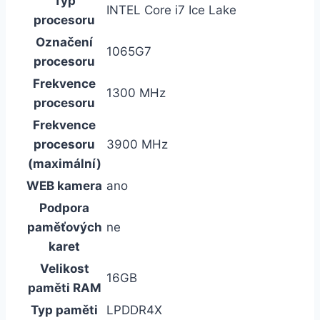
Typ
INTEL Core i7 Ice Lake
procesoru
Označení
1065G7
procesoru
Frekvence
1300 MHz
procesoru
Frekvence
procesoru
3900 MHz
(maximální)
WEB kamera
ano
Podpora
paměťových
ne
karet
Velikost
16GB
paměti RAM
Typ paměti
LPDDR4X