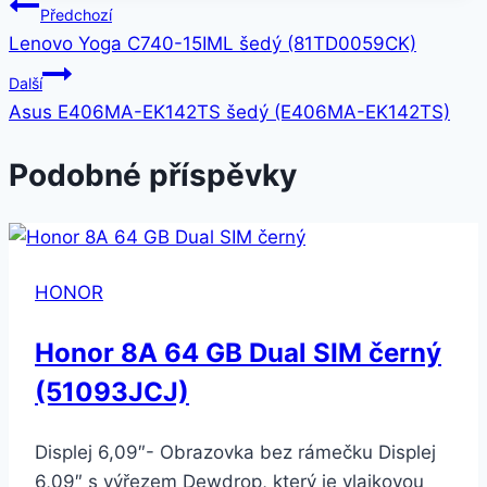
Navigace
Předchozí
Lenovo Yoga C740-15IML šedý (81TD0059CK)
pro
Další
příspěvek
Asus E406MA-EK142TS šedý (E406MA-EK142TS)
Podobné příspěvky
HONOR
Honor 8A 64 GB Dual SIM černý
(51093JCJ)
Displej 6,09″- Obrazovka bez rámečku Displej
6,09″ s výřezem Dewdrop, který je vlajkovou