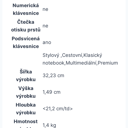
Numerická
ne
klávesnice
Čtečka
ne
otisku prstů
Podsvícená
ano
klávesnice
Stylový ,Cestovní,Klasický
notebook,Multimediální,Premium
Šířka
32,23 cm
výrobku
Výška
1,49 cm
výrobku
Hloubka
<21,2 cm/td>
výrobku
Hmotnost
1,4 kg