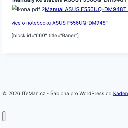
Manuál ASUS F556UQ-DM948T –
více o notebooku ASUS F556UQ-DM948T
[block id=”660″ title=”Baner”]
© 2026 ITeMan.cz - Šablona pro WordPress od
Kaden