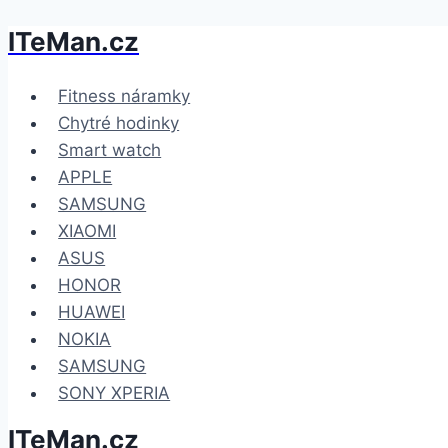
ITeMan.cz
Přeskočit
na
obsah
Fitness náramky
Chytré hodinky
Smart watch
APPLE
SAMSUNG
XIAOMI
ASUS
HONOR
HUAWEI
NOKIA
SAMSUNG
SONY XPERIA
ITeMan.cz