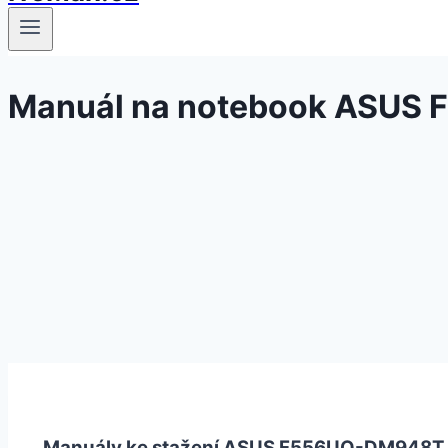
Manuál na notebook ASUS
Manuály ke stažení ASUS F556UQ-DM948T