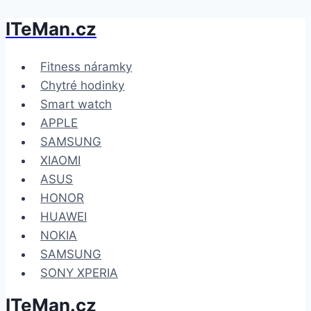
ITeMan.cz
Přeskočit
na
obsah
Fitness náramky
Chytré hodinky
Smart watch
APPLE
SAMSUNG
XIAOMI
ASUS
HONOR
HUAWEI
NOKIA
SAMSUNG
SONY XPERIA
ITeMan.cz