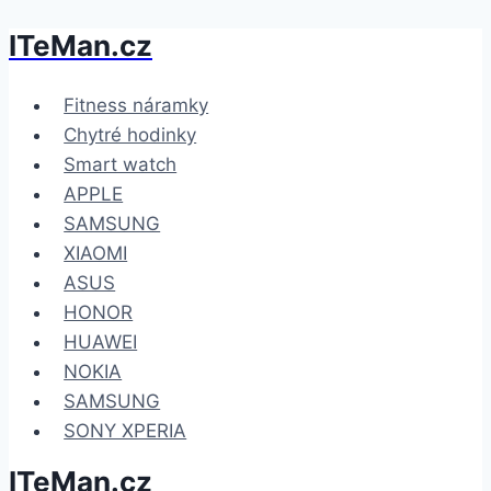
ITeMan.cz
Přeskočit
na
obsah
Fitness náramky
Chytré hodinky
Smart watch
APPLE
SAMSUNG
XIAOMI
ASUS
HONOR
HUAWEI
NOKIA
SAMSUNG
SONY XPERIA
ITeMan.cz