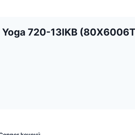
o Yoga 720-13IKB (80X6006
 Copper kovový