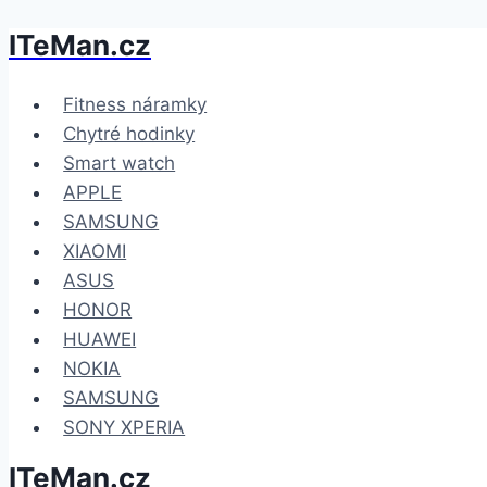
ITeMan.cz
Přeskočit
na
obsah
Fitness náramky
Chytré hodinky
Smart watch
APPLE
SAMSUNG
XIAOMI
ASUS
HONOR
HUAWEI
NOKIA
SAMSUNG
SONY XPERIA
ITeMan.cz