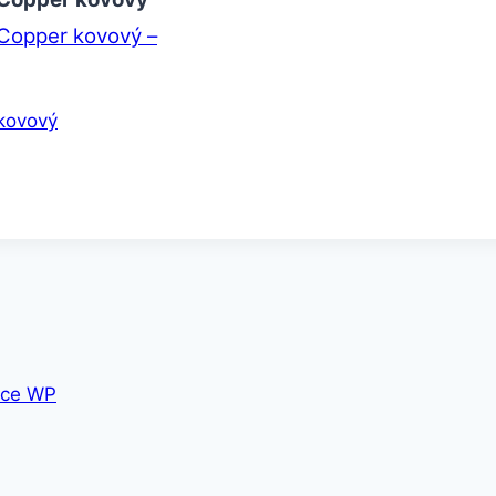
Copper kovový –
kovový
ce WP