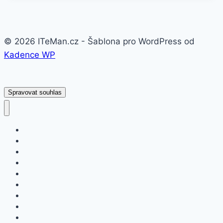
© 2026 ITeMan.cz - Šablona pro WordPress od
Kadence WP
Spravovat souhlas
Fitness náramky
Chytré hodinky
Smart watch
APPLE
SAMSUNG
XIAOMI
ASUS
HONOR
HUAWEI