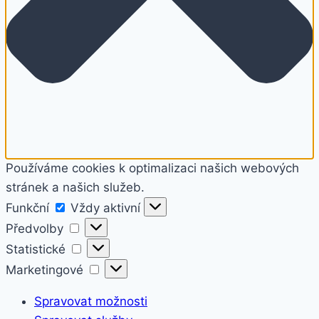
Používáme cookies k optimalizaci našich webových
stránek a našich služeb.
Funkční
Funkční
Vždy aktivní
Předvolby
Předvolby
Statistické
Statistické
Marketingové
Marketingové
Spravovat možnosti