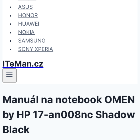
ASUS
HONOR
HUAWEI
NOKIA
SAMSUNG
SONY XPERIA
ITeMan.cz
Manuál na notebook OMEN
by HP 17-an008nc Shadow
Black