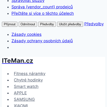
Spravovat služby
Správa {vendor_count} prodejců
Přečtěte si více o těchto účelech
Předvolby
Příjmout
Odmítnout
Předvolby
Uložit předvolby
Zásady cookies
Zásady ochrany osobních údajů
ITeMan.cz
Přeskočit
na
obsah
Fitness náramky
Chytré hodinky
Smart watch
APPLE
SAMSUNG
XIAOMI