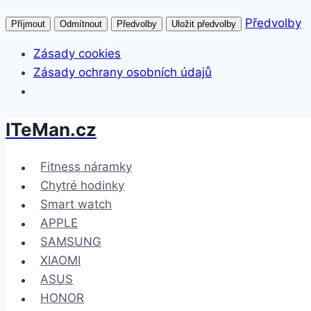
Předvolby
Příjmout
Odmítnout
Předvolby
Uložit předvolby
Zásady cookies
Zásady ochrany osobních údajů
ITeMan.cz
Přeskočit
na
obsah
Fitness náramky
Chytré hodinky
Smart watch
APPLE
SAMSUNG
XIAOMI
ASUS
HONOR