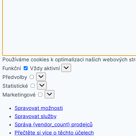
Používáme cookies k optimalizaci našich webových str
Funkční
Funkční
Vždy aktivní
Předvolby
Předvolby
Statistické
Statistické
Marketingové
Marketingové
Spravovat možnosti
Spravovat služby
Správa {vendor_count} prodejců
Přečtěte si více o těchto účelech