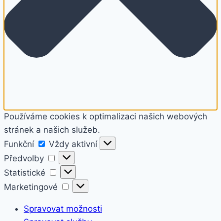
Používáme cookies k optimalizaci našich webových
stránek a našich služeb.
Funkční
Funkční
Vždy aktivní
Předvolby
Předvolby
Statistické
Statistické
Marketingové
Marketingové
Spravovat možnosti