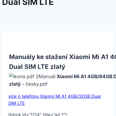
Dual SIM LTE
Manuály ke stažení Xiaomi Mi A1 
Dual SIM LTE zlatý
Manuál
Xiaomi Mi A1 4GB/64GB D
zlatý
– česky.pdf
více o telefonu Xiaomi Mi A1 4GB/32GB Dual
SIM LTE
[block id=”1114″ title=”ad 1″]