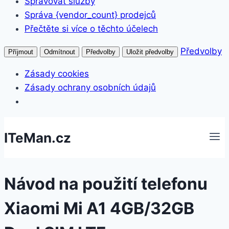
Spravovat služby
Správa {vendor_count} prodejců
Přečtěte si více o těchto účelech
Předvolby
Příjmout
Odmítnout
Předvolby
Uložit předvolby
Zásady cookies
Zásady ochrany osobních údajů
Přeskočit
ITeMan.cz
na
obsah
Návod na použití telefonu
Xiaomi Mi A1 4GB/32GB