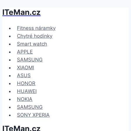
ITeMan.cz
Přeskočit
na
obsah
Fitness náramky
Chytré hodinky
Smart watch
APPLE
SAMSUNG
XIAOMI
ASUS
HONOR
HUAWEI
NOKIA
SAMSUNG
SONY XPERIA
ITeMan.cz