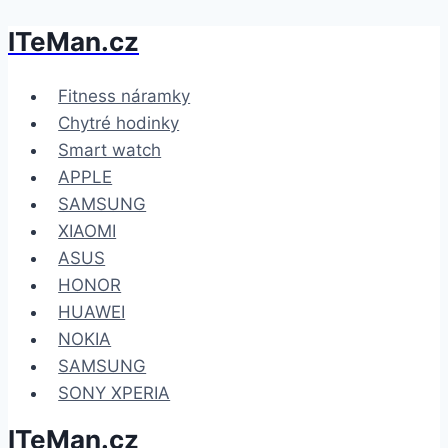
ITeMan.cz
Přeskočit
na
obsah
Fitness náramky
Chytré hodinky
Smart watch
APPLE
SAMSUNG
XIAOMI
ASUS
HONOR
HUAWEI
NOKIA
SAMSUNG
SONY XPERIA
ITeMan.cz