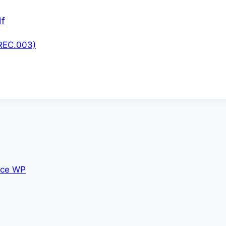
df
2REC.003)
ce WP