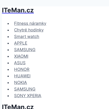
ITeMan.cz
Přeskočit
na
obsah
Fitness náramky
Chytré hodinky
Smart watch
APPLE
SAMSUNG
XIAOMI
ASUS
HONOR
HUAWEI
NOKIA
SAMSUNG
SONY XPERIA
ITeMan.cz