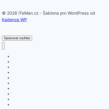
© 2026 ITeMan.cz - Šablona pro WordPress od
Kadence WP
Spravovat souhlas
Fitness náramky
Chytré hodinky
Smart watch
APPLE
SAMSUNG
XIAOMI
ASUS
HONOR
HUAWEI
NOKIA