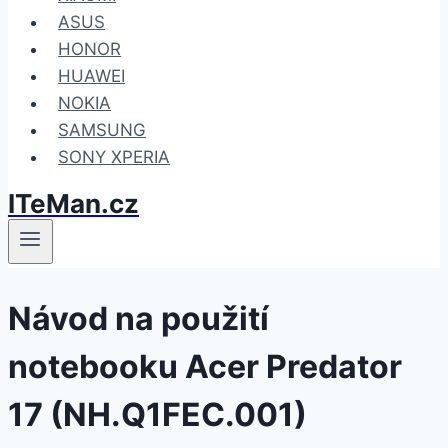
ASUS
HONOR
HUAWEI
NOKIA
SAMSUNG
SONY XPERIA
ITeMan.cz
Návod na použití
notebooku Acer Predator
17 (NH.Q1FEC.001)