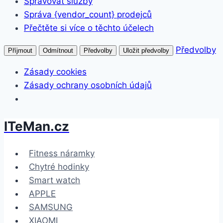
Spravovat služby
Správa {vendor_count} prodejců
Přečtěte si více o těchto účelech
Předvolby
Příjmout
Odmítnout
Předvolby
Uložit předvolby
Zásady cookies
Zásady ochrany osobních údajů
ITeMan.cz
Přeskočit
na
obsah
Fitness náramky
Chytré hodinky
Smart watch
APPLE
SAMSUNG
XIAOMI