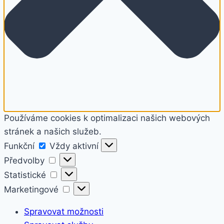
Používáme cookies k optimalizaci našich webových
stránek a našich služeb.
Funkční
Funkční
Vždy aktivní
Předvolby
Předvolby
Statistické
Statistické
Marketingové
Marketingové
Spravovat možnosti