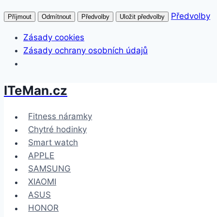
Předvolby
Příjmout
Odmítnout
Předvolby
Uložit předvolby
Zásady cookies
Zásady ochrany osobních údajů
ITeMan.cz
Přeskočit
na
obsah
Fitness náramky
Chytré hodinky
Smart watch
APPLE
SAMSUNG
XIAOMI
ASUS
HONOR