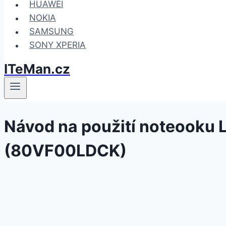
HUAWEI
NOKIA
SAMSUNG
SONY XPERIA
ITeMan.cz
Návod na použití noteooku 
(80VF00LDCK)