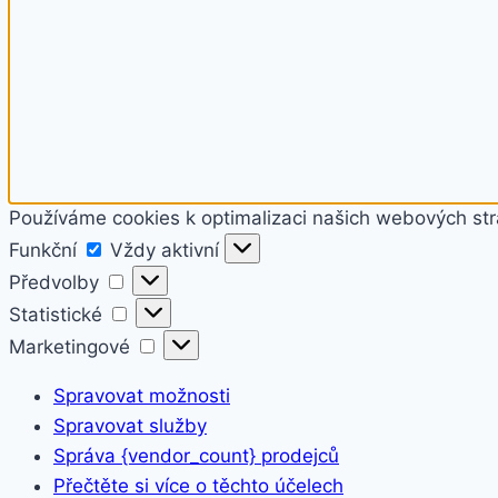
Používáme cookies k optimalizaci našich webových str
Funkční
Funkční
Vždy aktivní
Předvolby
Předvolby
Statistické
Statistické
Marketingové
Marketingové
Spravovat možnosti
Spravovat služby
Správa {vendor_count} prodejců
Přečtěte si více o těchto účelech