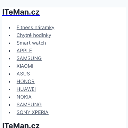
ITeMan.cz
Přeskočit
na
obsah
Fitness náramky
Chytré hodinky
Smart watch
APPLE
SAMSUNG
XIAOMI
ASUS
HONOR
HUAWEI
NOKIA
SAMSUNG
SONY XPERIA
ITeMan.cz