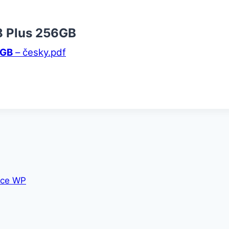
8 Plus 256GB
6GB
– česky.pdf
ce WP