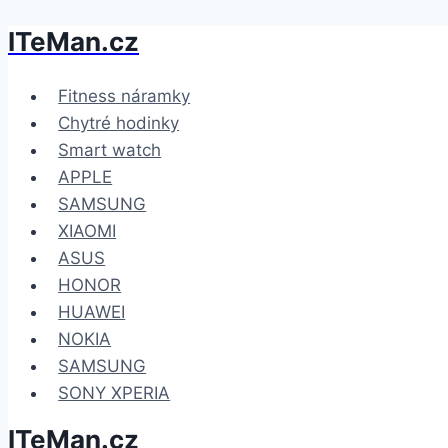
ITeMan.cz
Přeskočit
na
obsah
Fitness náramky
Chytré hodinky
Smart watch
APPLE
SAMSUNG
XIAOMI
ASUS
HONOR
HUAWEI
NOKIA
SAMSUNG
SONY XPERIA
ITeMan.cz