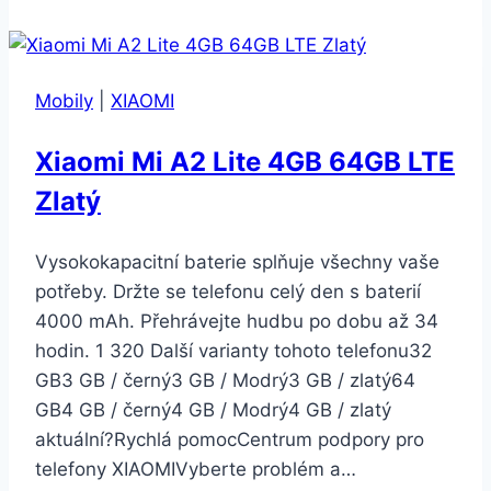
Note
10
Lite
Mobily
|
XIAOMI
6GB/64GB
fialová
Xiaomi Mi A2 Lite 4GB 64GB LTE
Zlatý
Vysokokapacitní baterie splňuje všechny vaše
potřeby. Držte se telefonu celý den s baterií
4000 mAh. Přehrávejte hudbu po dobu až 34
hodin. 1 320 Další varianty tohoto telefonu32
GB3 GB / černý3 GB / Modrý3 GB / zlatý64
GB4 GB / černý4 GB / Modrý4 GB / zlatý
aktuální?Rychlá pomocCentrum podpory pro
telefony XIAOMIVyberte problém a…