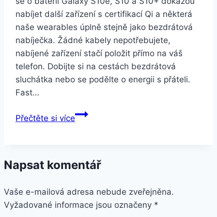
se o baterii Galaxy S10e, S10 a S10+ dokážou
nabíjet další zařízení s certifikací Qi a některá
naše wearables úplně stejně jako bezdrátová
nabíječka. Žádné kabely nepotřebujete,
nabíjené zařízení stačí položit přímo na váš
telefon. Dobijte si na cestách bezdrátová
sluchátka nebo se podělte o energii s přáteli.
Fast…
Samsung
Přečtěte si více
Galaxy
S10+
128
Napsat komentář
GB
bílý
Vaše e-mailová adresa nebude zveřejněna.
(SM-
Vyžadované informace jsou označeny
G975FZWDXEZ)
*