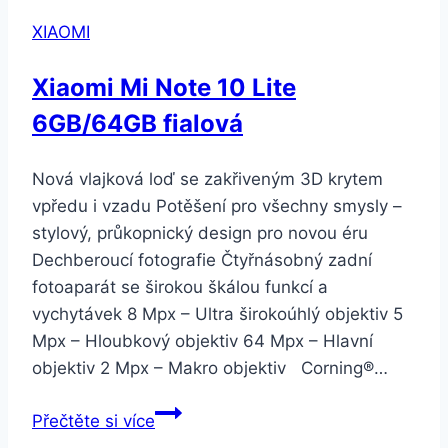
Pro
XIAOMI
4G
8GB/256GB
Xiaomi Mi Note 10 Lite
Glacier
6GB/64GB fialová
Blue
Nová vlajková loď se zakřiveným 3D krytem
vpředu i vzadu Potěšení pro všechny smysly –
stylový, průkopnický design pro novou éru
Dechberoucí fotografie Čtyřnásobný zadní
fotoaparát se širokou škálou funkcí a
vychytávek 8 Mpx – Ultra širokoúhlý objektiv 5
Mpx – Hloubkový objektiv 64 Mpx – Hlavní
objektiv 2 Mpx – Makro objektiv Corning®…
Xiaomi
Přečtěte si více
Mi