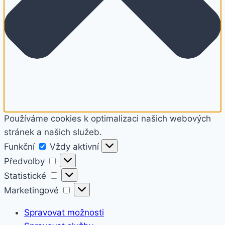
Používáme cookies k optimalizaci našich webových
stránek a našich služeb.
Funkční
Funkční
Vždy aktivní
Předvolby
Předvolby
Statistické
Statistické
Marketingové
Marketingové
Spravovat možnosti