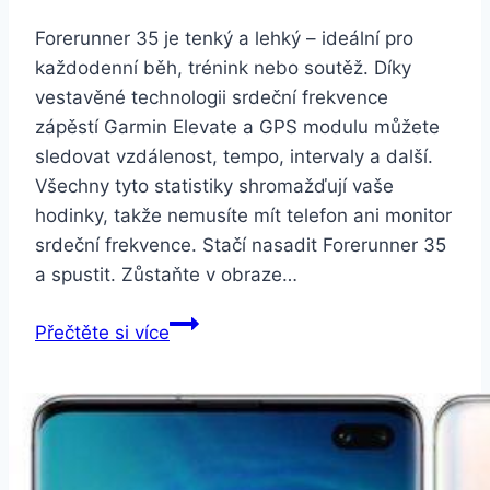
Forerunner 35 je tenký a lehký – ideální pro
každodenní běh, trénink nebo soutěž. Díky
vestavěné technologii srdeční frekvence
zápěstí Garmin Elevate a GPS modulu můžete
sledovat vzdálenost, tempo, intervaly a další.
Všechny tyto statistiky shromažďují vaše
hodinky, takže nemusíte mít telefon ani monitor
srdeční frekvence. Stačí nasadit Forerunner 35
a spustit. Zůstaňte v obraze…
Garmin
Přečtěte si více
Forerunner
35
bílé