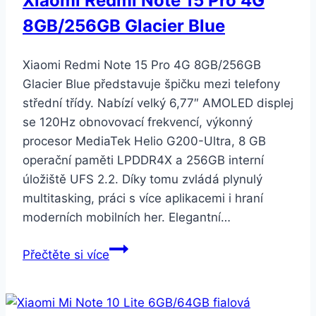
Xiaomi Redmi Note 15 Pro 4G
8GB/256GB Glacier Blue
Xiaomi Redmi Note 15 Pro 4G 8GB/256GB
Glacier Blue představuje špičku mezi telefony
střední třídy. Nabízí velký 6,77″ AMOLED displej
se 120Hz obnovovací frekvencí, výkonný
procesor MediaTek Helio G200-Ultra, 8 GB
operační paměti LPDDR4X a 256GB interní
úložiště UFS 2.2. Díky tomu zvládá plynulý
multitasking, práci s více aplikacemi i hraní
moderních mobilních her. Elegantní…
Xiaomi
Přečtěte si více
Redmi
Note
15