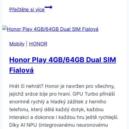
Xiaomi
Přečtěte si více
Mi
A2
Lite
4GB
Mobily
|
HONOR
64GB
LTE
Honor Play 4GB/64GB Dual SIM
Zlatý
Fialová
Hrát či nehrát? Honor je navržen pro všechny,
jejichž srdce bije pro hraní. GPU Turbo přináší
enormně rychlý a hladký zážitek z herního
telefonu, který dělá každý dotyk, každou
interakci a dokonce i každou hru ještě rychlejší.
Díky AI NPU (integrovanému neuronovému