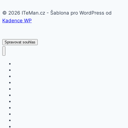
© 2026 ITeMan.cz - Šablona pro WordPress od
Kadence WP
Spravovat souhlas
Fitness náramky
Chytré hodinky
Smart watch
APPLE
SAMSUNG
XIAOMI
ASUS
HONOR
HUAWEI
NOKIA
SAMSUNG