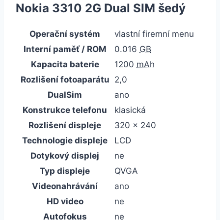
Nokia 3310 2G Dual SIM šedý
Operační systém
vlastní firemní menu
Interní paměť / ROM
0.016
GB
Kapacita baterie
1200
mAh
Rozlišení fotoaparátu
2,0
DualSim
ano
Konstrukce telefonu
klasická
Rozlišení displeje
320 x 240
Technologie displeje
LCD
Dotykový displej
ne
Typ displeje
QVGA
Videonahrávání
ano
HD video
ne
Autofokus
ne