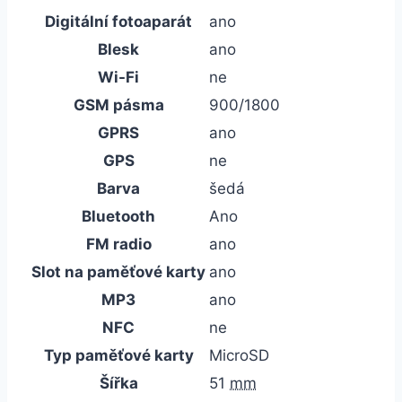
Digitální fotoaparát
ano
Blesk
ano
Wi-Fi
ne
GSM pásma
900/1800
GPRS
ano
GPS
ne
Barva
šedá
Bluetooth
Ano
FM radio
ano
Slot na paměťové karty
ano
MP3
ano
NFC
ne
Typ paměťové karty
MicroSD
Šířka
51
mm