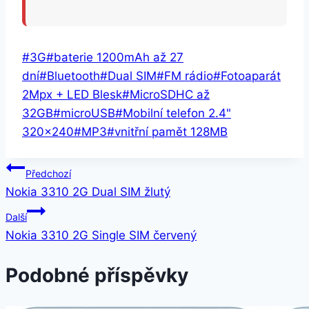
Štítky
#
3G
#
baterie 1200mAh až 27
příspěvků:
dní
#
Bluetooth
#
Dual SIM
#
FM rádio
#
Fotoaparát
2Mpx + LED Blesk
#
MicroSDHC až
32GB
#
microUSB
#
Mobilní telefon 2.4"
320x240
#
MP3
#
vnitřní pamět 128MB
Navigace
Předchozí
Nokia 3310 2G Dual SIM žlutý
pro
Další
příspěvek
Nokia 3310 2G Single SIM červený
Podobné příspěvky