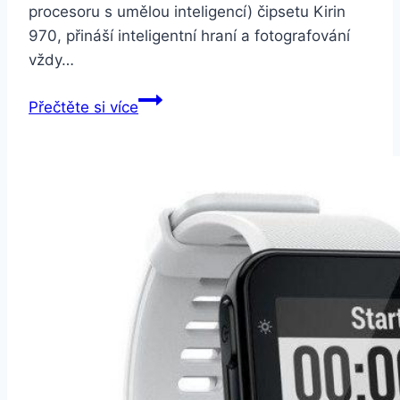
procesoru s umělou inteligencí) čipsetu Kirin
970, přináší inteligentní hraní a fotografování
vždy…
Honor
Přečtěte si více
Play
4GB/64GB
Dual
SIM
Fialová