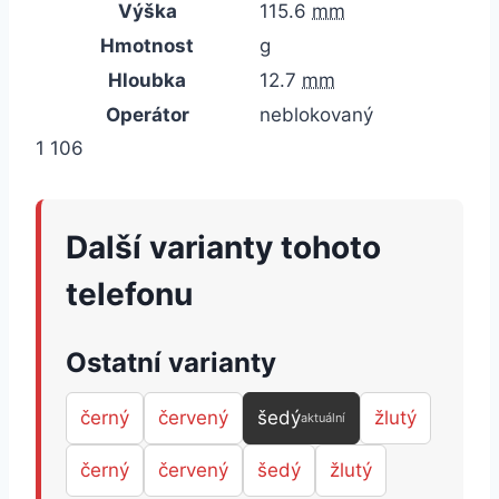
Výška
115.6
mm
Hmotnost
g
Hloubka
12.7
mm
Operátor
neblokovaný
1 106
Další varianty tohoto
telefonu
Ostatní varianty
černý
červený
šedý
žlutý
aktuální
černý
červený
šedý
žlutý