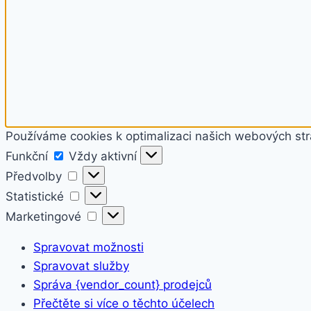
Používáme cookies k optimalizaci našich webových str
Funkční
Funkční
Vždy aktivní
Předvolby
Předvolby
Statistické
Statistické
Marketingové
Marketingové
Spravovat možnosti
Spravovat služby
Správa {vendor_count} prodejců
Přečtěte si více o těchto účelech