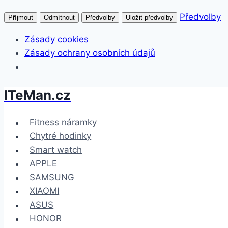
Předvolby
Příjmout
Odmítnout
Předvolby
Uložit předvolby
Zásady cookies
Zásady ochrany osobních údajů
ITeMan.cz
Přeskočit
na
obsah
Fitness náramky
Chytré hodinky
Smart watch
APPLE
SAMSUNG
XIAOMI
ASUS
HONOR