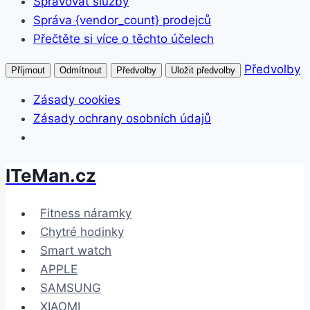
Spravovat služby
Správa {vendor_count} prodejců
Přečtěte si více o těchto účelech
Předvolby
Příjmout
Odmítnout
Předvolby
Uložit předvolby
Zásady cookies
Zásady ochrany osobních údajů
ITeMan.cz
Přeskočit
na
obsah
Fitness náramky
Chytré hodinky
Smart watch
APPLE
SAMSUNG
XIAOMI