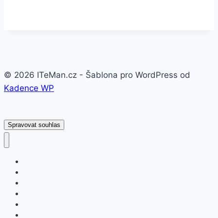
© 2026 ITeMan.cz - Šablona pro WordPress od
Kadence WP
Spravovat souhlas
Fitness náramky
Chytré hodinky
Smart watch
APPLE
SAMSUNG
XIAOMI