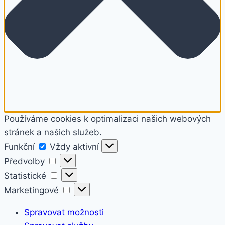
Používáme cookies k optimalizaci našich webových
stránek a našich služeb.
Funkční
Funkční
Vždy aktivní
Předvolby
Předvolby
Statistické
Statistické
Marketingové
Marketingové
Spravovat možnosti