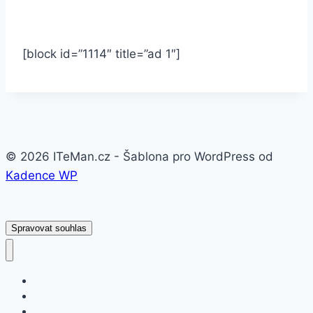
[block id=”1114″ title=”ad 1″]
© 2026 ITeMan.cz - Šablona pro WordPress od
Kadence WP
Spravovat souhlas
Fitness náramky
Chytré hodinky
Smart watch