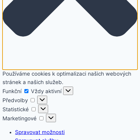
Používáme cookies k optimalizaci našich webových
stránek a našich služeb.
Funkční
Funkční
Vždy aktivní
Předvolby
Předvolby
Statistické
Statistické
Marketingové
Marketingové
Spravovat možnosti