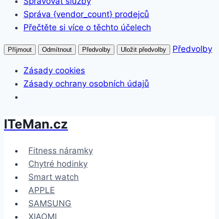
Spravovat služby
Správa {vendor_count} prodejců
Přečtěte si více o těchto účelech
Předvolby
Příjmout
Odmítnout
Předvolby
Uložit předvolby
Zásady cookies
Zásady ochrany osobních údajů
ITeMan.cz
Přeskočit
na
obsah
Fitness náramky
Chytré hodinky
Smart watch
APPLE
SAMSUNG
XIAOMI