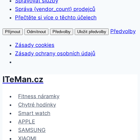
Spravovat služby
Správa {vendor_count} prodejců
Přečtěte si více o těchto účelech
Předvolby
Příjmout
Odmítnout
Předvolby
Uložit předvolby
Zásady cookies
Zásady ochrany osobních údajů
ITeMan.cz
Přeskočit
na
obsah
Fitness náramky
Chytré hodinky
Smart watch
APPLE
SAMSUNG
XIAOMI