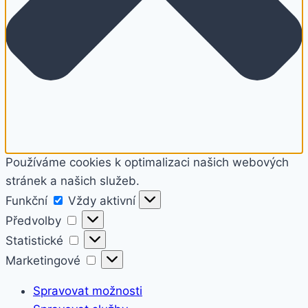
Používáme cookies k optimalizaci našich webových
stránek a našich služeb.
Funkční
Funkční
Vždy aktivní
Předvolby
Předvolby
Statistické
Statistické
Marketingové
Marketingové
Spravovat možnosti