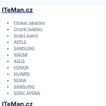
ITeMan.cz
Přeskočit
na
obsah
Fitness náramky
Chytré hodinky
Smart watch
APPLE
SAMSUNG
XIAOMI
ASUS
HONOR
HUAWEI
NOKIA
SAMSUNG
SONY XPERIA
ITeMan.cz