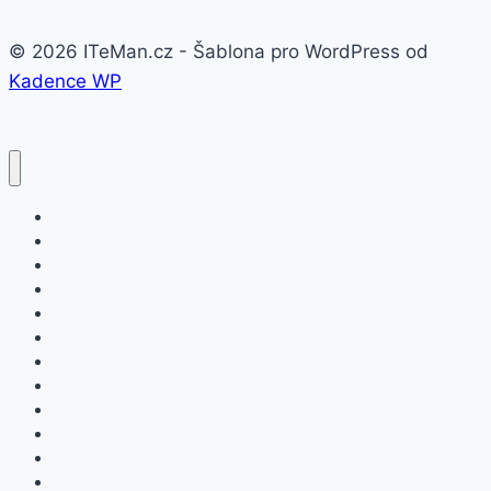
© 2026 ITeMan.cz - Šablona pro WordPress od
Kadence WP
Fitness náramky
Chytré hodinky
Smart watch
APPLE
SAMSUNG
XIAOMI
ASUS
HONOR
HUAWEI
NOKIA
SAMSUNG
SONY XPERIA