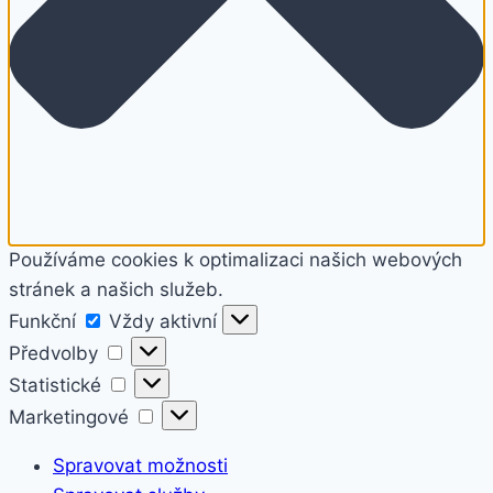
Používáme cookies k optimalizaci našich webových
stránek a našich služeb.
Funkční
Funkční
Vždy aktivní
Předvolby
Předvolby
Statistické
Statistické
Marketingové
Marketingové
Spravovat možnosti