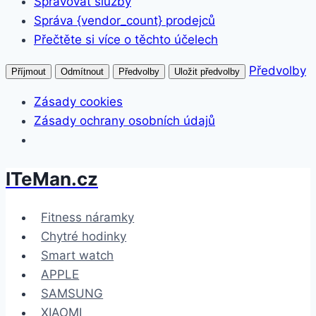
Spravovat služby
Správa {vendor_count} prodejců
Přečtěte si více o těchto účelech
Předvolby
Příjmout
Odmítnout
Předvolby
Uložit předvolby
Zásady cookies
Zásady ochrany osobních údajů
ITeMan.cz
Přeskočit
na
obsah
Fitness náramky
Chytré hodinky
Smart watch
APPLE
SAMSUNG
XIAOMI