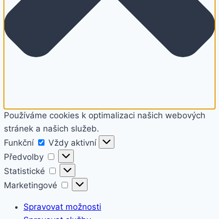
Používáme cookies k optimalizaci našich webových
stránek a našich služeb.
Funkční
Funkční
Vždy aktivní
Předvolby
Předvolby
Statistické
Statistické
Marketingové
Marketingové
Spravovat možnosti