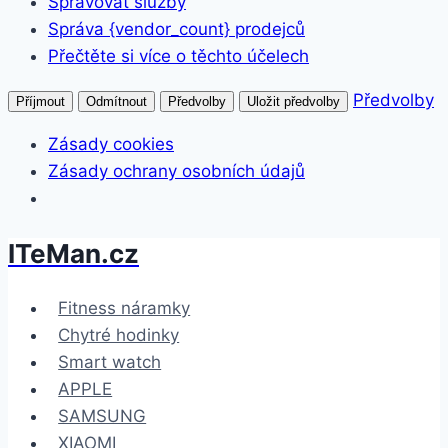
Spravovat služby
Správa {vendor_count} prodejců
Přečtěte si více o těchto účelech
Předvolby
Příjmout
Odmítnout
Předvolby
Uložit předvolby
Zásady cookies
Zásady ochrany osobních údajů
ITeMan.cz
Přeskočit
na
obsah
Fitness náramky
Chytré hodinky
Smart watch
APPLE
SAMSUNG
XIAOMI