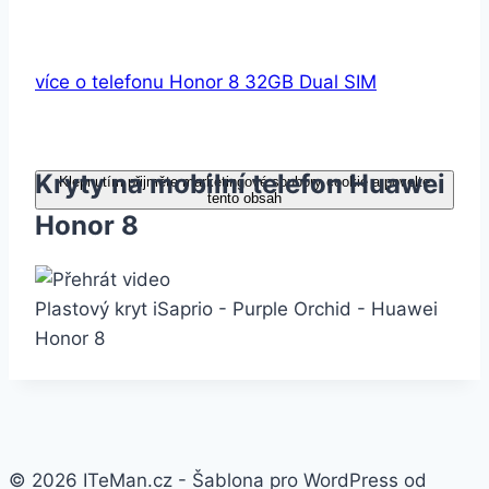
více o telefonu Honor 8 32GB Dual SIM
Kryty na mobilní telefon Huawei
Klepnutím přijměte marketingové soubory cookie a povolte
tento obsah
Honor 8
Plastový kryt iSaprio - Purple Orchid - Huawei
Honor 8
© 2026 ITeMan.cz - Šablona pro WordPress od