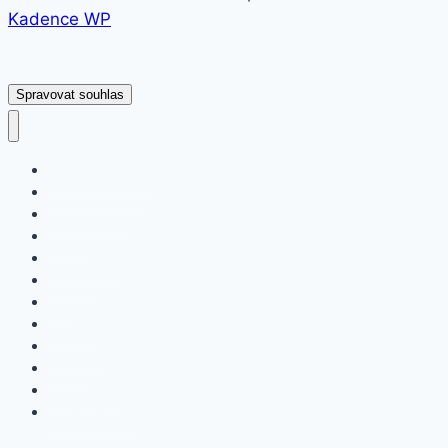
Kadence WP
Spravovat souhlas
Fitness náramky
Chytré hodinky
Smart watch
APPLE
SAMSUNG
XIAOMI
ASUS
HONOR
HUAWEI
NOKIA
SAMSUNG
SONY XPERIA