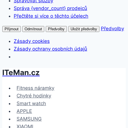
Spravovat služby
Správa {vendor_count} prodejců
Přečtěte si více o těchto účelech
Předvolby
Příjmout
Odmítnout
Předvolby
Uložit předvolby
Zásady cookies
Zásady ochrany osobních údajů
ITeMan.cz
Přeskočit
na
obsah
Fitness náramky
Chytré hodinky
Smart watch
APPLE
SAMSUNG
XIAOMI