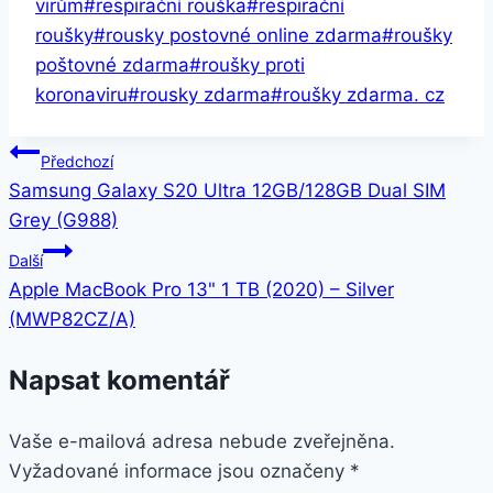
virům
#
respirační rouška
#
respirační
roušky
#
rousky postovné online zdarma
#
roušky
poštovné zdarma
#
roušky proti
koronaviru
#
rousky zdarma
#
roušky zdarma. cz
Navigace
Předchozí
Samsung Galaxy S20 Ultra 12GB/128GB Dual SIM
pro
Grey (G988)
příspěvek
Další
Apple MacBook Pro 13" 1 TB (2020) – Silver
(MWP82CZ/A)
Napsat komentář
Vaše e-mailová adresa nebude zveřejněna.
Vyžadované informace jsou označeny
*