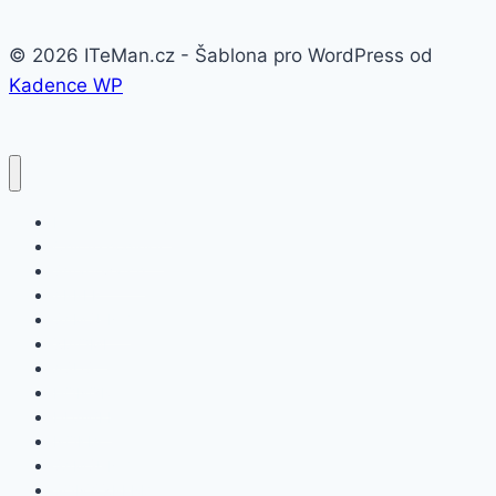
© 2026 ITeMan.cz - Šablona pro WordPress od
Kadence WP
Fitness náramky
Chytré hodinky
Smart watch
APPLE
SAMSUNG
XIAOMI
ASUS
HONOR
HUAWEI
NOKIA
SAMSUNG
SONY XPERIA