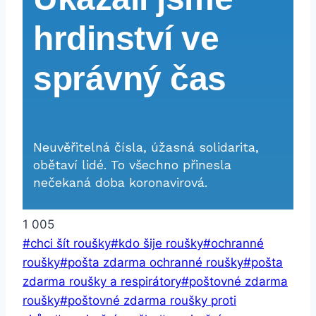
1 005
Štítky
#
chci šít roušky
#
kdo šije roušky
#
ochranné
příspěvků:
roušky
#
pošta zdarma ochranné roušky
#
pošta
zdarma roušky a respirátory
#
poštovné zdarma
roušky
#
poštovné zdarma roušky proti