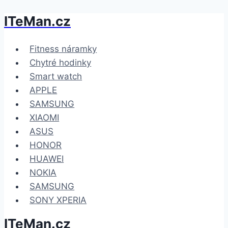
ITeMan.cz
Přeskočit
na
obsah
Fitness náramky
Chytré hodinky
Smart watch
APPLE
SAMSUNG
XIAOMI
ASUS
HONOR
HUAWEI
NOKIA
SAMSUNG
SONY XPERIA
ITeMan.cz