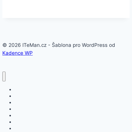
© 2026 ITeMan.cz - Šablona pro WordPress od
Kadence WP
Fitness náramky
Chytré hodinky
Smart watch
APPLE
SAMSUNG
XIAOMI
ASUS