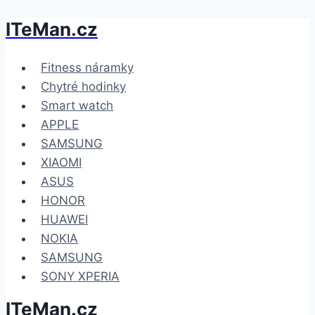
ITeMan.cz
Přeskočit
na
obsah
Fitness náramky
Chytré hodinky
Smart watch
APPLE
SAMSUNG
XIAOMI
ASUS
HONOR
HUAWEI
NOKIA
SAMSUNG
SONY XPERIA
ITeMan.cz