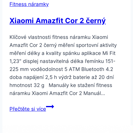
Fitness náramky
GB
Dual
Xiaomi Amazfit Cor 2 černý
SIM
modrý
Klíčové vlastnosti fitness náramku Xiaomi
(24758)
Amazfit Cor 2 černý měření sportovní aktivity
měření délky a kvality spánku aplikace Mi Fit
1,23″ displej nastavitelná délka řemínku 151-
225 mm voděodolnost 5 ATM Bluetooth 4.2
doba napájení 2,5 h výdrž baterie až 20 dní
hmotnost 32 g Manuály ke stažení fitness
náramku Xiaomi Amazfit Cor 2 Manuál…
Xiaomi
Přečtěte si více
Amazfit
Cor
2