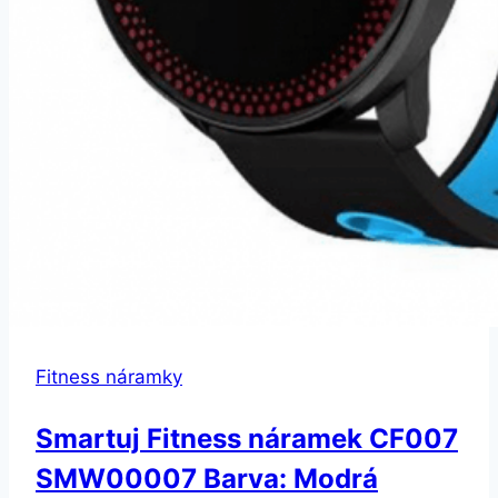
Fitness náramky
Smartuj Fitness náramek CF007
SMW00007 Barva: Modrá