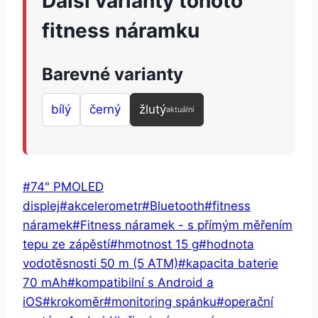
Další varianty tohoto
fitness náramku
Barevné varianty
bílý
černý
žlutý
aktuální
Štítky
#
74" PMOLED
příspěvků:
displej
#
akcelerometr
#
Bluetooth
#
fitness
náramek
#
Fitness náramek - s přímým měřením
tepu ze zápěstí
#
hmotnost 15 g
#
hodnota
vodotěsnosti 50 m (5 ATM)
#
kapacita baterie
70 mAh
#
kompatibilní s Android a
iOS
#
krokoměr
#
monitoring spánku
#
operační