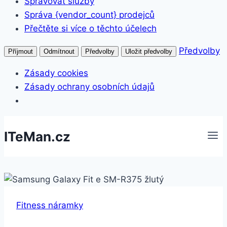
Spravovat služby
Správa {vendor_count} prodejců
Přečtěte si více o těchto účelech
Předvolby
Příjmout
Odmítnout
Předvolby
Uložit předvolby
Zásady cookies
Zásady ochrany osobních údajů
Přeskočit
ITeMan.cz
na
obsah
Fitness náramky