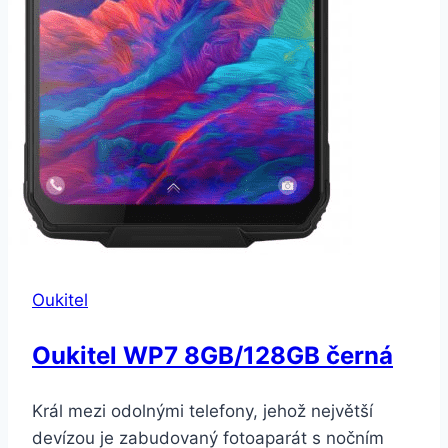
Oukitel
Oukitel WP7 8GB/128GB černá
Král mezi odolnými telefony, jehož největší
devízou je zabudovaný fotoaparát s nočním