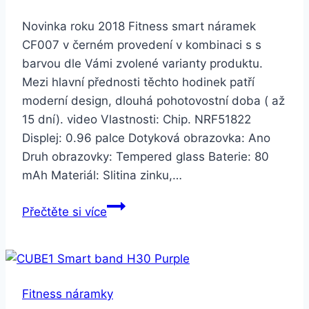
Novinka roku 2018 Fitness smart náramek
CF007 v černém provedení v kombinaci s s
barvou dle Vámi zvolené varianty produktu.
Mezi hlavní přednosti těchto hodinek patří
moderní design, dlouhá pohotovostní doba ( až
15 dní). video Vlastnosti: Chip. NRF51822
Displej: 0.96 palce Dotyková obrazovka: Ano
Druh obrazovky: Tempered glass Baterie: 80
mAh Materiál: Slitina zinku,…
Smartuj
Přečtěte si více
Fitness
náramek
CF007
SMW00007
Fitness náramky
Barva: