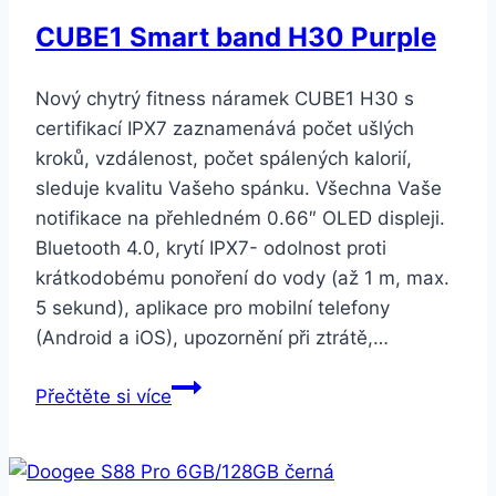
Modrá
CUBE1 Smart band H30 Purple
Nový chytrý fitness náramek CUBE1 H30 s
certifikací IPX7 zaznamenává počet ušlých
kroků, vzdálenost, počet spálených kalorií,
sleduje kvalitu Vašeho spánku. Všechna Vaše
notifikace na přehledném 0.66″ OLED displeji.
Bluetooth 4.0, krytí IPX7- odolnost proti
krátkodobému ponoření do vody (až 1 m, max.
5 sekund), aplikace pro mobilní telefony
(Android a iOS), upozornění při ztrátě,…
CUBE1
Přečtěte si více
Smart
band
H30