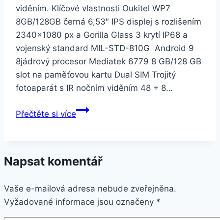
viděním. Klíčové vlastnosti Oukitel WP7
8GB/128GB černá 6,53″ IPS displej s rozlišením
2340×1080 px a Gorilla Glass 3 krytí IP68 a
vojenský standard MIL-STD-810G Android 9
8jádrový procesor Mediatek 6779 8 GB/128 GB
slot na paměťovou kartu Dual SIM Trojitý
fotoaparát s IR nočním viděním 48 + 8…
Oukitel
Přečtěte si více
WP7
8GB/128GB
černá
Napsat komentář
Vaše e-mailová adresa nebude zveřejněna.
Vyžadované informace jsou označeny
*