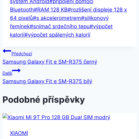
systém Android
#
připojení pomocí
Bluetooth
#
RAM 128 KB
#
rozlišení displeje 128 x
64 pixelů
#
s akcelerometrem
#
silikonový
řemínek
#
snímač srdečního tepu
#
výpočet
kalorií
#
výpočet spálených kalorií
Navigace
Předchozí
Samsung Galaxy Fit e SM-R375 černý
pro
Další
příspěvek
Samsung Galaxy Fit e SM-R375 bílý
Podobné příspěvky
XIAOMI