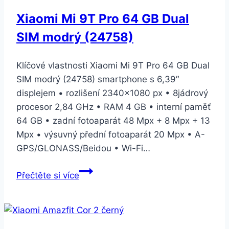
Xiaomi Mi 9T Pro 64 GB Dual
SIM modrý (24758)
Klíčové vlastnosti Xiaomi Mi 9T Pro 64 GB Dual
SIM modrý (24758) smartphone s 6,39″
displejem • rozlišení 2340×1080 px • 8jádrový
procesor 2,84 GHz • RAM 4 GB • interní paměť
64 GB • zadní fotoaparát 48 Mpx + 8 Mpx + 13
Mpx • výsuvný přední fotoaparát 20 Mpx • A-
GPS/GLONASS/Beidou • Wi-Fi…
Xiaomi
Přečtěte si více
Mi
9T
Pro
64