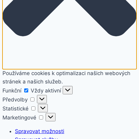
Používáme cookies k optimalizaci našich webových
stránek a našich služeb.
Funkční
Funkční
Vždy aktivní
Předvolby
Předvolby
Statistické
Statistické
Marketingové
Marketingové
Spravovat možnosti