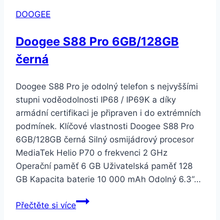
Purple
DOOGEE
Doogee S88 Pro 6GB/128GB
černá
Doogee S88 Pro je odolný telefon s nejvyššími
stupni voděodolnosti IP68 / IP69K a díky
armádní certifikaci je připraven i do extrémních
podmínek. Klíčové vlastnosti Doogee S88 Pro
6GB/128GB černá Silný osmijádrový procesor
MediaTek Helio P70 o frekvenci 2 GHz
Operační paměť 6 GB Uživatelská paměť 128
GB Kapacita baterie 10 000 mAh Odolný 6.3“…
Doogee
Přečtěte si více
S88