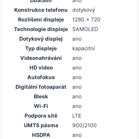
DualSim
ano
Konstrukce telefonu
dotykový
Rozlišení displeje
1280 x 720
Technologie displeje
SAMOLED
Dotykový displej
ano
Typ displeje
kapacitní
Videonahrávání
ano
HD video
ano
Autofokus
ano
Digitální fotoaparát
ano
Blesk
ano
Wi-Fi
ano
Podpora sítě
LTE
UMTS pásma
900/2100
HSDPA
ano