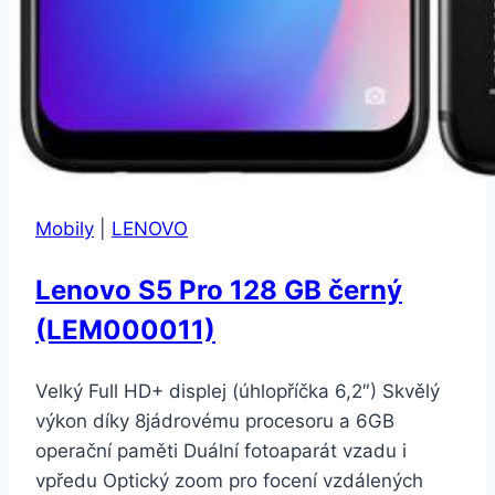
Mobily
|
LENOVO
Lenovo S5 Pro 128 GB černý
(LEM000011)
Velký Full HD+ displej (úhlopříčka 6,2″) Skvělý
výkon díky 8jádrovému procesoru a 6GB
operační paměti Duální fotoaparát vzadu i
vpředu Optický zoom pro focení vzdálených