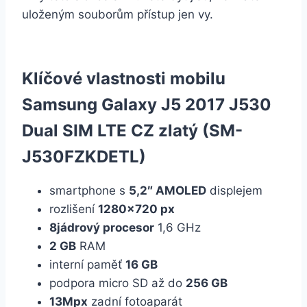
uloženým souborům přístup jen vy.
Klíčové vlastnosti mobilu
Samsung Galaxy J5 2017 J530
Dual SIM LTE CZ zlatý (SM-
J530FZKDETL)
smartphone s
5,2″ AMOLED
displejem
rozlišení
1280×720 px
8jádrový procesor
1,6 GHz
2 GB
RAM
interní paměť
16 GB
podpora micro SD až do
256 GB
13Mpx
zadní fotoaparát