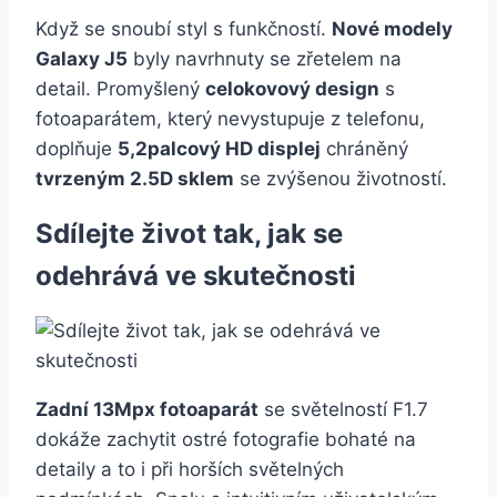
Když se snoubí styl s funkčností.
Nové modely
Galaxy J5
byly navrhnuty se zřetelem na
detail. Promyšlený
celokovový design
s
fotoaparátem, který nevystupuje z telefonu,
doplňuje
5,2palcový HD displej
chráněný
tvrzeným 2.5D sklem
se zvýšenou životností.
Sdílejte život tak, jak se
odehrává ve skutečnosti
Zadní 13Mpx fotoaparát
se světelností F1.7
dokáže zachytit ostré fotografie bohaté na
detaily a to i při horších světelných