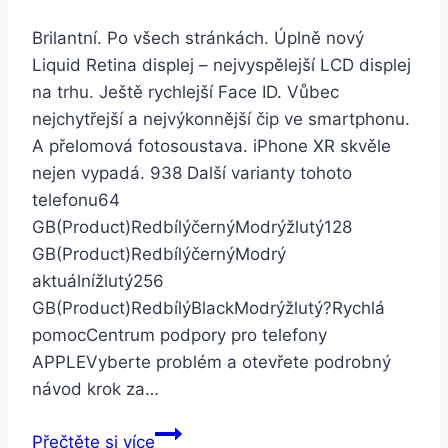
Brilantní. Po všech stránkách. Úplně nový
Liquid Retina displej – nejvyspělejší LCD displej
na trhu. Ještě rychlejší Face ID. Vůbec
nejchytřejší a nejvýkonnější čip ve smartphonu.
A přelomová fotosoustava. iPhone XR skvěle
nejen vypadá. 938 Další varianty tohoto
telefonu64
GB(Product)RedbílýčernýModrýžlutý128
GB(Product)RedbílýčernýModrý
aktuálnížlutý256
GB(Product)RedbílýBlackModrýžlutý?Rychlá
pomocCentrum podpory pro telefony
APPLEVyberte problém a otevřete podrobný
návod krok za…
Apple
Přečtěte si více