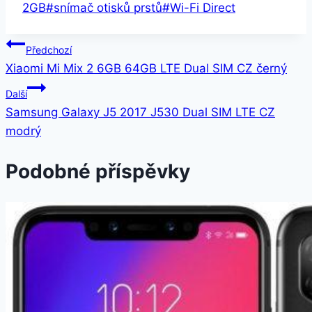
2GB
#
snímač otisků prstů
#
Wi-Fi Direct
Navigace
Předchozí
Xiaomi Mi Mix 2 6GB 64GB LTE Dual SIM CZ černý
pro
Další
příspěvek
Samsung Galaxy J5 2017 J530 Dual SIM LTE CZ
modrý
Podobné příspěvky