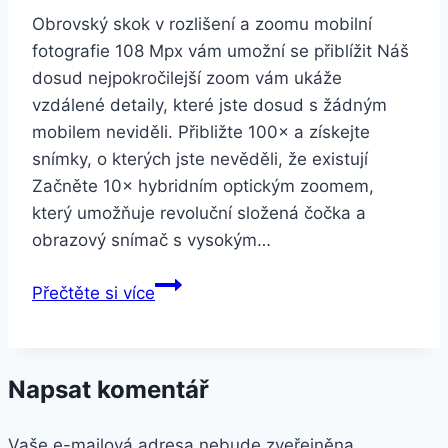
Obrovský skok v rozlišení a zoomu mobilní
fotografie 108 Mpx vám umožní se přiblížit Náš
dosud nejpokročilejší zoom vám ukáže
vzdálené detaily, které jste dosud s žádným
mobilem neviděli. Přibližte 100× a získejte
snímky, o kterých jste nevěděli, že existují
Začněte 10× hybridním optickým zoomem,
který umožňuje revoluční složená čočka a
obrazový snímač s vysokým…
Samsung
Přečtěte si více
Galaxy
S20
8GB/128GB
Napsat komentář
Dual
SIM
Vaše e-mailová adresa nebude zveřejněna.
Pink