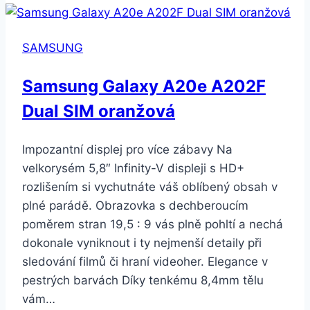
256GB
SAMSUNG
Samsung Galaxy A20e A202F
Dual SIM oranžová
Impozantní displej pro více zábavy Na
velkorysém 5,8″ Infinity-V displeji s HD+
rozlišením si vychutnáte váš oblíbený obsah v
plné parádě. Obrazovka s dechberoucím
poměrem stran 19,5 : 9 vás plně pohltí a nechá
dokonale vyniknout i ty nejmenší detaily při
sledování filmů či hraní videoher. Elegance v
pestrých barvách Díky tenkému 8,4mm tělu
vám…