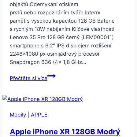
objektů Odemykání otiskem
prstů nebo rozpoznáním tváře Interní
paměť s vysokou kapacitou 128 GB Baterie
s rychlým 18W nabíjením Klíčové vlastnosti
Lenovo S5 Pro 128 GB černý (LEM000011)
smartphone s 6,2″ IPS displejem rozlišení
2246×1080 px osmijádrový procesor
Snapdragon 636 (4× 1,8 GHz…
Lenovo
Přečtěte si více
S5
Pro
128
GB
Mobily
|
APPLE
černý
(LEM000011)
Apple iPhone XR 128GB Modrý