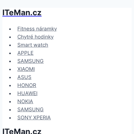
ITeMan.cz
Přeskočit
na
obsah
Fitness náramky
Chytré hodinky
Smart watch
APPLE
SAMSUNG
XIAOMI
ASUS
HONOR
HUAWEI
NOKIA
SAMSUNG
SONY XPERIA
ITeMan.cz