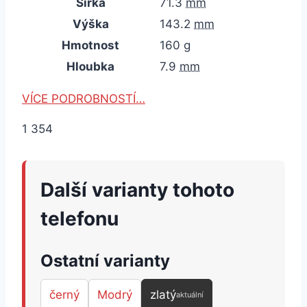
Šířka
71.3
mm
Výška
143.2
mm
Hmotnost
160
g
Hloubka
7.9
mm
VÍCE PODROBNOSTÍ…
1 354
Další varianty tohoto
telefonu
Ostatní varianty
černý
Modrý
zlatý
aktuální