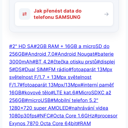
Jak přenést data do
⇄
→
telefonu SAMSUNG
Štítky
#
2" HD SA
#
2GB RAM + 16GB a microSD do
příspěvků:
256GB
#
Android 7.0
#
Android Nougat
#
baterie
3000mAh
#
BT 4.2
#
čtečka otisku prstů
#
displej
5
#
DS
#
Dual SIM
#
FM rádio
#
fotoaparát 13Mpx
světelnost F/1.7 + 13Mpx světelnost
F/1.7
#
fotoaparát 13Mpx/13Mpx
#
interní paměť
16GB
#
kovové tělo
#
LTE kat.6
#
MicroSDXC až
256GB
#
microUSB
#
Mobilní telefon 5.2"
1280x720 super AMOLED
#
nahrávání videa
1080p30fps
#
NFC
#
Octa Core 1.6GHz
#
procesor
Exynos 7870 Octa Core 64bit
#
RAM