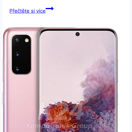
Samsung
Přečtěte si více
Galaxy
A20e
A202F
Dual
SIM
oranžová