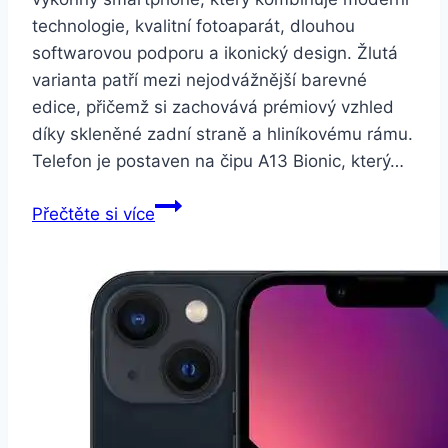
technologie, kvalitní fotoaparát, dlouhou
softwarovou podporu a ikonický design. Žlutá
varianta patří mezi nejodvážnější barevné
edice, přičemž si zachovává prémiový vzhled
díky skleněné zadní straně a hliníkovému rámu.
Telefon je postaven na čipu A13 Bionic, který…
Apple
Přečtěte si více
iPhone
11
128
GB
–
Yellow
(MWM42CN/A)