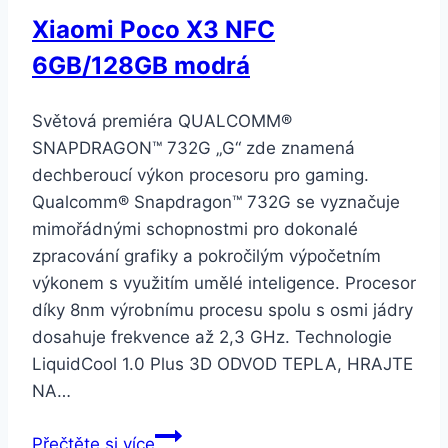
Xiaomi Poco X3 NFC
6GB/128GB modrá
Světová premiéra QUALCOMM®
SNAPDRAGON™ 732G „G“ zde znamená
dechberoucí výkon procesoru pro gaming.
Qualcomm® Snapdragon™ 732G se vyznačuje
mimořádnými schopnostmi pro dokonalé
zpracování grafiky a pokročilým výpočetním
výkonem s využitím umělé inteligence. Procesor
díky 8nm výrobnímu procesu spolu s osmi jádry
dosahuje frekvence až 2,3 GHz. Technologie
LiquidCool 1.0 Plus 3D ODVOD TEPLA, HRAJTE
NA…
Xiaomi
Přečtěte si více