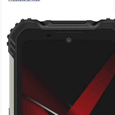
Poco
X3
NFC
6GB/128GB
modrá