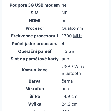
Podpora 3G USB modem
ne
SIM
NE
HDMI
ne
Procesor
Qualcomm
Frekvence procesoru 1
1300
MHz
Počet jader procesoru
4
Operační paměť
1.5
GB
Slot na paměťové karty
ano
USB / Wifi /
Komunikace
Bluetooth
Barva
černá
Mikrofon
ano
Šířka
14.9
cm
Výška
24.2
cm