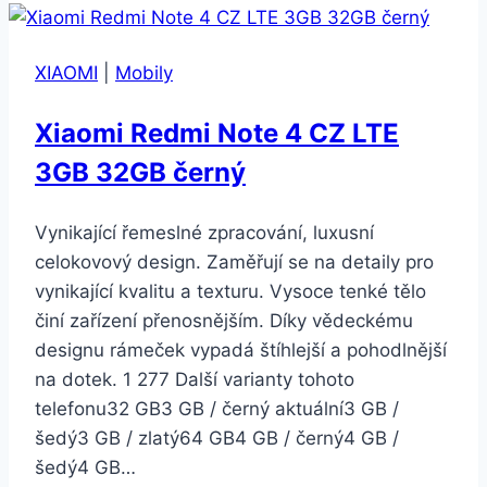
Plus
32GB
XIAOMI
|
Mobily
vesmírně
šedý
Xiaomi Redmi Note 4 CZ LTE
3GB 32GB černý
Vynikající řemeslné zpracování, luxusní
celokovový design. Zaměřují se na detaily pro
vynikající kvalitu a texturu. Vysoce tenké tělo
činí zařízení přenosnějším. Díky vědeckému
designu rámeček vypadá štíhlejší a pohodlnější
na dotek. 1 277 Další varianty tohoto
telefonu32 GB3 GB / černý aktuální3 GB /
šedý3 GB / zlatý64 GB4 GB / černý4 GB /
šedý4 GB…