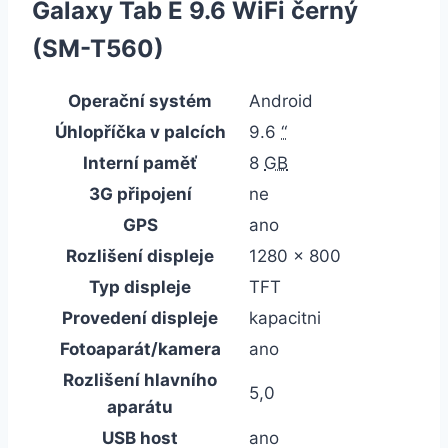
Galaxy Tab E 9.6 WiFi černý
(SM-T560)
Operační systém
Android
Úhlopříčka v palcích
9.6
“
Interní paměť
8
GB
3G připojení
ne
GPS
ano
Rozlišení displeje
1280 x 800
Typ displeje
TFT
Provedení displeje
kapacitni
Fotoaparát/kamera
ano
Rozlišení hlavního
5,0
aparátu
USB host
ano