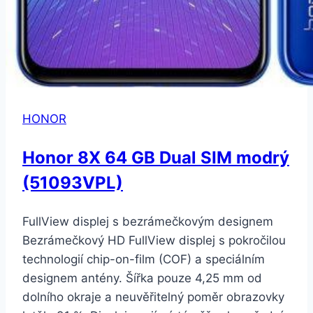
HONOR
Honor 8X 64 GB Dual SIM modrý
(51093VPL)
FullView displej s bezrámečkovým designem
Bezrámečkový HD FullView displej s pokročilou
technologií chip-on-film (COF) a speciálním
designem antény. Šířka pouze 4,25 mm od
dolního okraje a neuvěřitelný poměr obrazovky