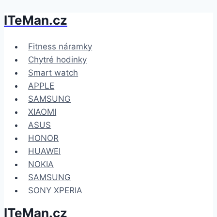
ITeMan.cz
Přeskočit
na
obsah
Fitness náramky
Chytré hodinky
Smart watch
APPLE
SAMSUNG
XIAOMI
ASUS
HONOR
HUAWEI
NOKIA
SAMSUNG
SONY XPERIA
ITeMan.cz