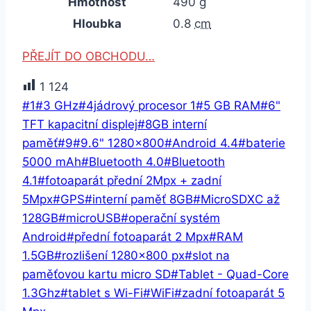
Hmotnost
490
g
Hloubka
0.8
cm
PŘEJÍT DO OBCHODU…
1 124
Štítky
#
1
#
3 GHz
#
4jádrový procesor 1
#
5 GB RAM
#
6"
příspěvků:
TFT kapacitní displej
#
8GB interní
paměť
#
9
#
9.6" 1280x800
#
Android 4.4
#
baterie
5000 mAh
#
Bluetooth 4.0
#
Bluetooth
4.1
#
fotoaparát přední 2Mpx + zadní
5Mpx
#
GPS
#
interní paměť 8GB
#
MicroSDXC až
128GB
#
microUSB
#
operační systém
Android
#
přední fotoaparát 2 Mpx
#
RAM
1.5GB
#
rozlišení 1280×800 px
#
slot na
paměťovou kartu micro SD
#
Tablet - Quad-Core
1.3Ghz
#
tablet s Wi-Fi
#
WiFi
#
zadní fotoaparát 5