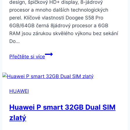
design, špičkový HD+ display, 8-jádrový
procesor a mnoho dalších technologických
perel. Klíčové vlastnosti Doogee S58 Pro
6GB/64GB černá 8jádrový procesor a 6GB
RAM jsou zárukou skvělého výkonu bez sekání
Do…
Doogee
Přečtěte si více
S58
Pro
6GB/64GB
černá
HUAWEI
Huawei P smart 32GB Dual SIM
zlatý