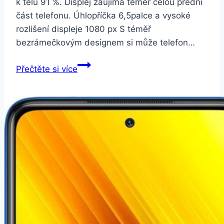
k tělu 91 %. Displej zaujímá téměř celou přední
část telefonu. Úhlopříčka 6,5palce a vysoké
rozlišení displeje 1080 px S téměř
bezrámečkovým designem si může telefon…
Honor
Přečtěte si více
8X
64
GB
Dual
SIM
modrý
(51093VPL)