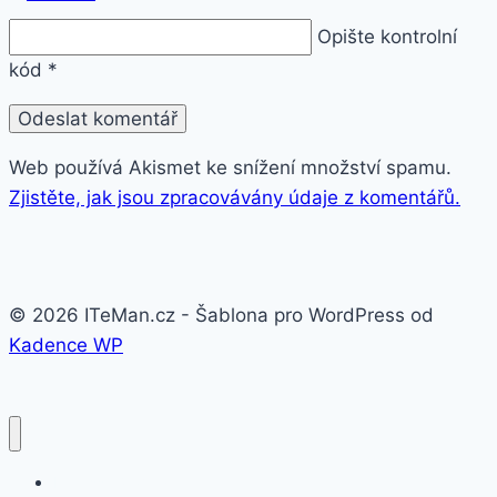
Opište kontrolní
kód
*
Web používá Akismet ke snížení množství spamu.
Zjistěte, jak jsou zpracovávány údaje z komentářů.
© 2026 ITeMan.cz - Šablona pro WordPress od
Kadence WP
Fitness náramky