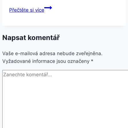
Xiaomi
Přečtěte si více
Redmi
Note
4
Napsat komentář
CZ
LTE
Vaše e-mailová adresa nebude zveřejněna.
3GB
Vyžadované informace jsou označeny
32GB
*
černý