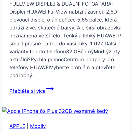
FULLVIEW DISPLEJ & DUÁLNÍ FOTOAPARÁT
Displej HUAWEI FullView nabízí úžasnou 2,5D
plovoucí displej o úhlopříčce 5,65 palce, která
odráží živé, skutečné barvy. Ale širší obrazovka
neznamená větší tělo. Tenký a lehký HUAWEI P
smart přesně padne do vaší ruky. 1 027 Další
varianty tohoto telefonu32 GBčernýModrýzlatý
aktuální?Rychlá pomocCentrum podpory pro
telefony HUAWEIVyberte problém a otevřete
podrobný…
Huawei
Přečtěte si více
P
smart
32GB
Dual
APPLE
|
Mobily
SIM