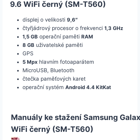
9.6 WiFi černý (SM-T560)
displej o velikosti
9,6″
čtyřjádrový procesor o frekvenci
1,3 GHz
1,5 GB
operační paměti
RAM
8 GB
uživatelské paměti
GPS
5 Mpx
hlavním fotoaparátem
MicroUSB, Bluetooth
čtečka paměťových karet
operační systém
Android 4.4 KitKat
Manuály ke stažení Samsung Galax
WiFi černý (SM-T560)