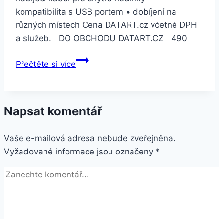
kompatibilita s USB portem • dobíjení na
různých místech Cena DATART.cz včetně DPH
a služeb. DO OBCHODU DATART.CZ 490
Xiaomi
Přečtěte si více
pro
Amazfit
Bip
Napsat komentář
(ACC202)
Vaše e-mailová adresa nebude zveřejněna.
Vyžadované informace jsou označeny
*