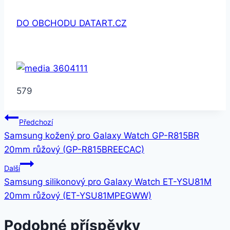
DO OBCHODU DATART.CZ
579
Navigace
Předchozí
Samsung kožený pro Galaxy Watch GP-R815BR
pro
20mm růžový (GP-R815BREECAC)
příspěvek
Další
Samsung silikonový pro Galaxy Watch ET-YSU81M
20mm růžový (ET-YSU81MPEGWW)
Podobné příspěvky