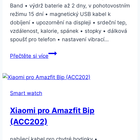
Band • výdrž baterie až 2 dny, v pohotovostním
režimu 15 dní • magnetický USB kabel k
dobíjení • upozornění na displeji • srdeční tep,
vzdálenost, kalorie, spánek • stopky • dálková
spoušť pro telefon • nastavení vibrací…
IMMAX
Přečtěte si více
SW10
černé/stříbrné
(09015)
Smart watch
Xiaomi pro Amazfit Bip
(ACC202)
nabíjecí kabel pro chytré hodinky •