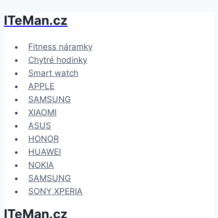
ITeMan.cz
Přeskočit
na
obsah
Fitness náramky
Chytré hodinky
Smart watch
APPLE
SAMSUNG
XIAOMI
ASUS
HONOR
HUAWEI
NOKIA
SAMSUNG
SONY XPERIA
ITeMan.cz