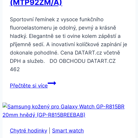
(MTP92ZM/A)
Sportovní řemínek z vysoce funkčního
fluoroelastomeru je odolný, pevný a krásně
hladký. Elegantně se ti ovine kolem zápěstí a
příjemně sedí. A inovativní kolíčkové zapínání je
dokonale pohodlné. Cena DATART.cz včetně
DPH a služeb. DO OBCHODU DATART.CZ
462
Apple
Přečtěte si více
Watch
40mm
levandulově
šedý
sportovní
Chytré hodinky
|
Smart watch
S/M