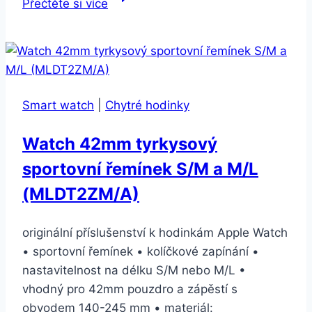
Přečtěte si více
SW12
černé
(09023)
Smart watch
|
Chytré hodinky
Watch 42mm tyrkysový
sportovní řemínek S/M a M/L
(MLDT2ZM/A)
originální příslušenství k hodinkám Apple Watch
• sportovní řemínek • kolíčkové zapínání •
nastavitelnost na délku S/M nebo M/L •
vhodný pro 42mm pouzdro a zápěstí s
obvodem 140-245 mm • materiál: