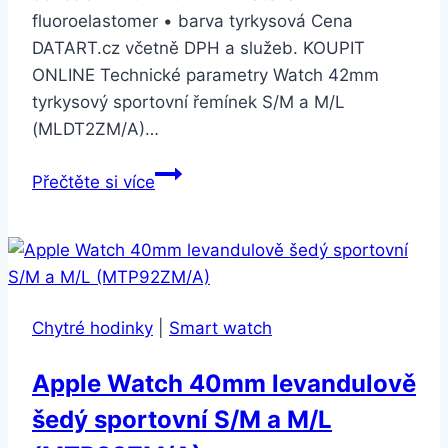
fluoroelastomer • barva tyrkysová Cena
DATART.cz včetně DPH a služeb. KOUPIT
ONLINE Technické parametry Watch 42mm
tyrkysový sportovní řemínek S/M a M/L
(MLDT2ZM/A)…
Watch
Přečtěte si více
42mm
tyrkysový
sportovní
řemínek
S/M
Chytré hodinky
|
Smart watch
a
M/L
Apple Watch 40mm levandulově
(MLDT2ZM/A)
šedý sportovní S/M a M/L