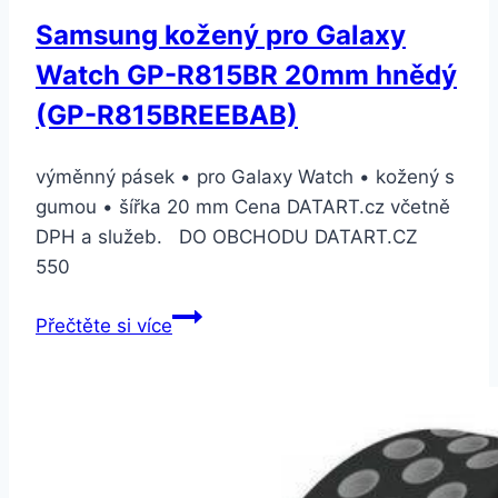
a
Samsung kožený pro Galaxy
M/L
Watch GP-R815BR 20mm hnědý
(MTP92ZM/A)
(GP-R815BREEBAB)
výměnný pásek • pro Galaxy Watch • kožený s
gumou • šířka 20 mm Cena DATART.cz včetně
DPH a služeb. DO OBCHODU DATART.CZ
550
Samsung
Přečtěte si více
kožený
pro
Galaxy
Watch
GP-
R815BR