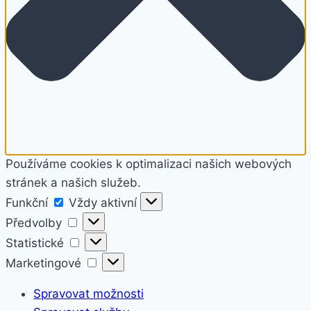
Používáme cookies k optimalizaci našich webových
stránek a našich služeb.
Funkční
Funkční
Vždy aktivní
Předvolby
Předvolby
Statistické
Statistické
Marketingové
Marketingové
Spravovat možnosti