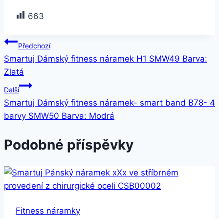
663
Navigace
Předchozí
Smartuj Dámský fitness náramek H1 SMW49 Barva:
pro
Zlatá
příspěvek
Další
Smartuj Dámský fitness náramek- smart band B78- 4
barvy SMW50 Barva: Modrá
Podobné příspěvky
Fitness náramky