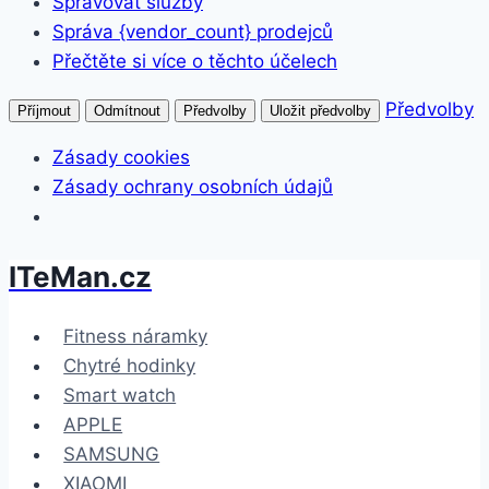
Spravovat služby
Správa {vendor_count} prodejců
Přečtěte si více o těchto účelech
Předvolby
Příjmout
Odmítnout
Předvolby
Uložit předvolby
Zásady cookies
Zásady ochrany osobních údajů
ITeMan.cz
Přeskočit
na
obsah
Fitness náramky
Chytré hodinky
Smart watch
APPLE
SAMSUNG
XIAOMI