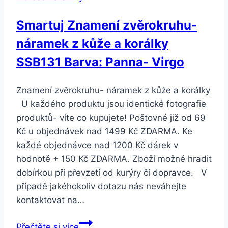
Smartuj Znamení zvěrokruhu-
náramek z kůže a korálky
SSB131 Barva: Panna- Virgo
Znamení zvěrokruhu- náramek z kůže a korálky
U každého produktu jsou identické fotografie
produktů- víte co kupujete! Poštovné již od 69
Kč u objednávek nad 1499 Kč ZDARMA. Ke
každé objednávce nad 1200 Kč dárek v
hodnotě + 150 Kč ZDARMA. Zboží možné hradit
dobírkou při převzetí od kurýry či dopravce. V
případě jakéhokoliv dotazu nás neváhejte
kontaktovat na…
Smartuj
Přečtěte si více