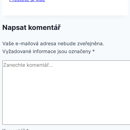
Znamení
zvěrokruhu-
náramek
Napsat komentář
z
kůže
Vaše e-mailová adresa nebude zveřejněna.
a
Vyžadované informace jsou označeny
korálky
*
SSB131
Barva:
Panna-
Virgo