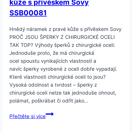
kůže s přívěskem Sovy
Černá
SSB00081
Hnědý náramek z pravé kůže s přívěskem Sovy
PROČ JSOU ŠPERKY Z CHIRURGICKÉ OCELI
TAK TOP? Výhody šperků z chirurgické oceli:
Jednoduše proto, že má chirurgická
ocel spoustu vynikajících vlastností a
navíc šperky vyrobené z oceli dobře vypadají.
Které vlastnosti chirurgické oceli to jsou?
Vysoká odolnost a tvrdost – šperky z
chirurgické oceli nelze tak jednoduše ohnout,
polámat, poškrábat či odřít jako…
Smartuj
Přečtěte si více
Hnědý
náramek