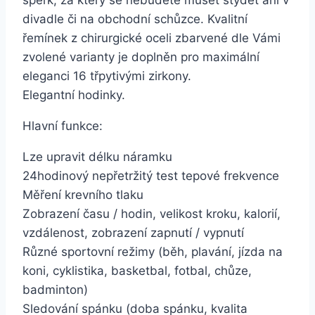
šperk, za který se nebudete muset stydět ani v
divadle či na obchodní schůzce. Kvalitní
řemínek z chirurgické oceli zbarvené dle Vámi
zvolené varianty je doplněn pro maximální
eleganci 16 třpytivými zirkony.
Elegantní hodinky.
Hlavní funkce:
Lze upravit délku náramku
24hodinový nepřetržitý test tepové frekvence
Měření krevního tlaku
Zobrazení času / hodin, velikost kroku, kalorií,
vzdálenost, zobrazení zapnutí / vypnutí
Různé sportovní režimy (běh, plavání, jízda na
koni, cyklistika, basketbal, fotbal, chůze,
badminton)
Sledování spánku (doba spánku, kvalita