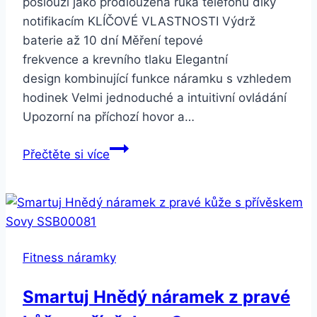
poslouží jako prodloužená ruka telefonu díky
notifikacím KLÍČOVÉ VLASTNOSTI Výdrž
baterie až 10 dní Měření tepové
frekvence a krevního tlaku Elegantní
design kombinující funkce náramku s vzhledem
hodinek Velmi jednoduché a intuitivní ovládání
Upozorní na příchozí hovor a…
Smartuj
Přečtěte si více
Fitness
náramek
DM58-
smartband
5
Fitness náramky
barev
SMW00023
Smartuj Hnědý náramek z pravé
Barva: