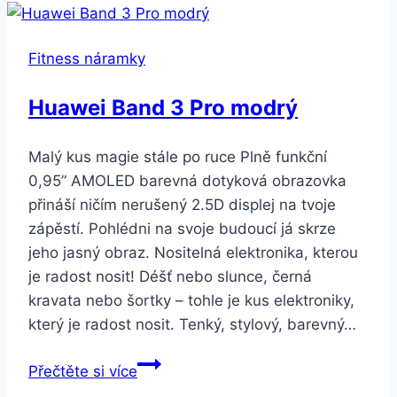
z
pravé
Fitness náramky
kůže
s
Huawei Band 3 Pro modrý
přívěskem
Sovy
Malý kus magie stále po ruce Plně funkční
SSB00081
0,95” AMOLED barevná dotyková obrazovka
přináší ničím nerušený 2.5D displej na tvoje
zápěstí. Pohlédni na svoje budoucí já skrze
jeho jasný obraz. Nositelná elektronika, kterou
je radost nosit! Déšť nebo slunce, černá
kravata nebo šortky – tohle je kus elektroniky,
který je radost nosit. Tenký, stylový, barevný…
Huawei
Přečtěte si více
Band