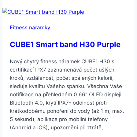
3
Pro
modrý
Fitness náramky
CUBE1 Smart band H30 Purple
Nový chytrý fitness náramek CUBE1 H30 s
certifikací IPX7 zaznamenává počet ušlých
kroků, vzdálenost, počet spálených kalorií,
sleduje kvalitu Vašeho spánku. Všechna Vaše
notifikace na přehledném 0.66″ OLED displeji.
Bluetooth 4.0, krytí IPX7- odolnost proti
krátkodobému ponoření do vody (až 1 m, max.
5 sekund), aplikace pro mobilní telefony
(Android a iOS), upozornění při ztrátě,…