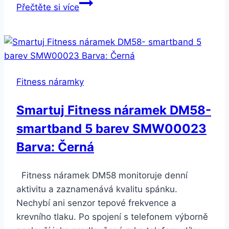
Smartuj
Přečtěte si více
Pánský
náramek
xXx
ve
stříbrném
Fitness náramky
provedení
z
Smartuj Fitness náramek DM58-
chirurgické
smartband 5 barev SMW00023
oceli
CSB00002
Barva: Černá
Fitness náramek DM58 monitoruje denní
aktivitu a zaznamenává kvalitu spánku.
Nechybí ani senzor tepové frekvence a
krevního tlaku. Po spojení s telefonem výborně