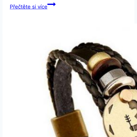
CUBE1
Přečtěte si více
Smart
band
H30
Purple