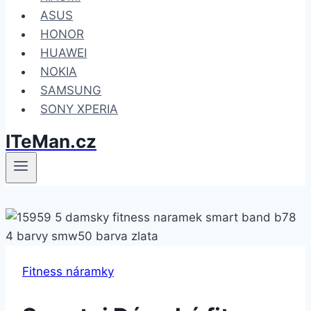
ASUS
HONOR
HUAWEI
NOKIA
SAMSUNG
SONY XPERIA
ITeMan.cz
Fitness náramky