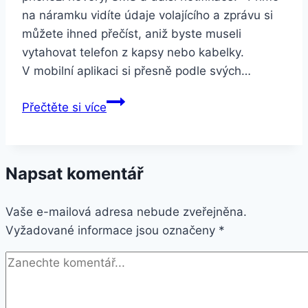
na náramku vidíte údaje volajícího a zprávu si
můžete ihned přečíst, aniž byste museli
vytahovat telefon z kapsy nebo kabelky.
V mobilní aplikaci si přesně podle svých…
Smartuj
Přečtěte si více
Fitness
náramek
H8
Napsat komentář
SMW47
Barva:
Vaše e-mailová adresa nebude zveřejněna.
Zlatá-
Vyžadované informace jsou označeny
Rosegold
*