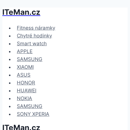
ITeMan.cz
Přeskočit
na
obsah
Fitness náramky
Chytré hodinky
Smart watch
APPLE
SAMSUNG
XIAOMI
ASUS
HONOR
HUAWEI
NOKIA
SAMSUNG
SONY XPERIA
ITeMan.cz