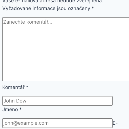
Vaše e-mailová adresa nebude zveřejněna.
Vyžadované informace jsou označeny
*
Komentář
*
Jméno
*
E-