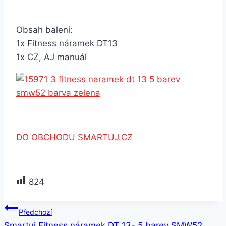
Obsah balení:
1x Fitness náramek DT13
1x CZ, AJ manuál
DO OBCHODU SMARTUJ.CZ
824
Navigace
Předchozí
Smartuj Fitness náramek DT 13- 5 barev SMW52