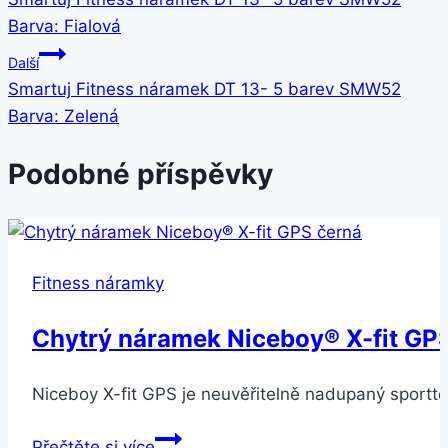
pro
Barva: Fialová
příspěvek
Další
Smartuj Fitness náramek DT 13- 5 barev SMW52
Barva: Zelená
Podobné příspěvky
Fitness náramky
Chytrý náramek Niceboy® X-fit GP
Niceboy X-fit GPS je neuvěřitelně nadupaný sporttes
Chytrý
Přečtěte si více