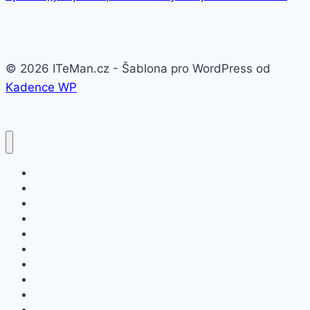
© 2026 ITeMan.cz - Šablona pro WordPress od
Kadence WP
Fitness náramky
Chytré hodinky
Smart watch
APPLE
SAMSUNG
XIAOMI
ASUS
HONOR
HUAWEI
NOKIA