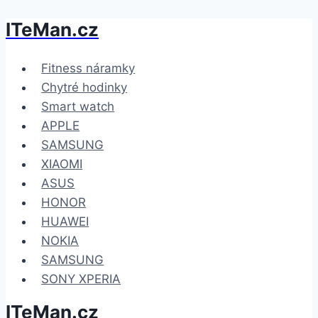
ITeMan.cz
Přeskočit
na
obsah
Fitness náramky
Chytré hodinky
Smart watch
APPLE
SAMSUNG
XIAOMI
ASUS
HONOR
HUAWEI
NOKIA
SAMSUNG
SONY XPERIA
ITeMan.cz