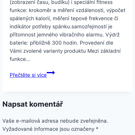
(zobrazení času, budíku) i speciální fitness
funkce: krokoměr a měření vzdálenosti, výpočet
spálených kalorií, měření tepové frekvence či
indikátor potřeby spánku.samozřejmostí je
přítomnost jemného vibračního alarmu. Výdrž
baterie: přibližně 300 hodin. Provedení dle
Vámi zvolené varianty produktu Mezi základní
funkce…
Smartuj
Přečtěte si více
Fitness
náramek
M2
Napsat komentář
–
Bluetooth
Vaše e-mailová adresa nebude zveřejněna.
4.0
Vyžadované informace jsou označeny
SMW0001
*