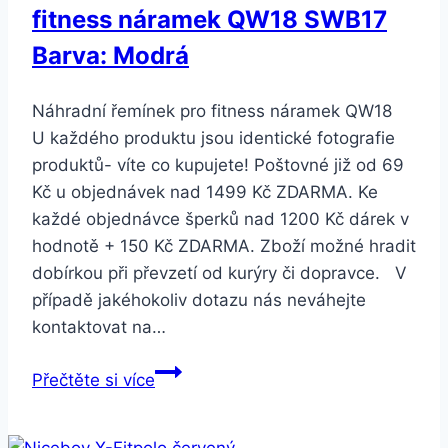
fitness náramek QW18 SWB17
Barva: Modrá
Náhradní řemínek pro fitness náramek QW18
U každého produktu jsou identické fotografie
produktů- víte co kupujete! Poštovné již od 69
Kč u objednávek nad 1499 Kč ZDARMA. Ke
každé objednávce šperků nad 1200 Kč dárek v
hodnotě + 150 Kč ZDARMA. Zboží možné hradit
dobírkou při převzetí od kurýry či dopravce. V
případě jakéhokoliv dotazu nás neváhejte
kontaktovat na…
Smartuj
Přečtěte si více
Náhradní
řemínek