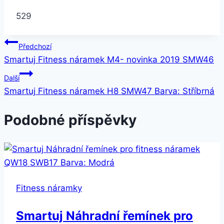
529
Navigace
Předchozí
Smartuj Fitness náramek M4- novinka 2019 SMW46
pro
Další
příspěvek
Smartuj Fitness náramek H8 SMW47 Barva: Stříbrná
Podobné příspěvky
Fitness náramky
Smartuj Náhradní řemínek pro