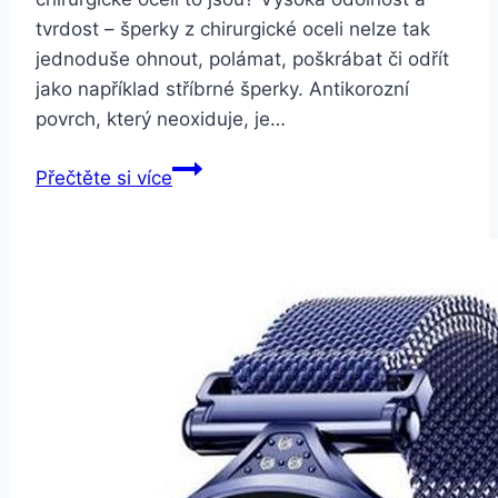
tvrdost – šperky z chirurgické oceli nelze tak
jednoduše ohnout, polámat, poškrábat či odřít
jako například stříbrné šperky. Antikorozní
povrch, který neoxiduje, je…
Smartuj
Přečtěte si více
Pánský
náramek
xXx
ve
stříbrném
provedení
z
chirurgické
oceli
CSB00002