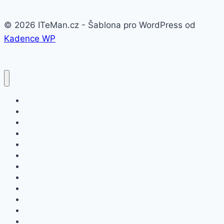
© 2026 ITeMan.cz - Šablona pro WordPress od
Kadence WP
Fitness náramky
Chytré hodinky
Smart watch
APPLE
SAMSUNG
XIAOMI
ASUS
HONOR
HUAWEI
NOKIA
SAMSUNG
SONY XPERIA