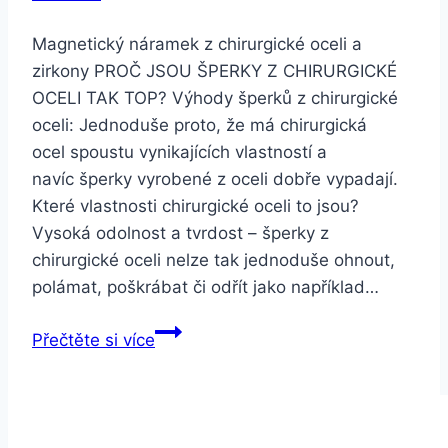
Magnetický náramek z chirurgické oceli a
zirkony PROČ JSOU ŠPERKY Z CHIRURGICKÉ
OCELI TAK TOP? Výhody šperků z chirurgické
oceli: Jednoduše proto, že má chirurgická
ocel spoustu vynikajících vlastností a
navíc šperky vyrobené z oceli dobře vypadají.
Které vlastnosti chirurgické oceli to jsou?
Vysoká odolnost a tvrdost – šperky z
chirurgické oceli nelze tak jednoduše ohnout,
polámat, poškrábat či odřít jako například…
Smartuj
Přečtěte si více
Magnetický
náramek
z
chirurgické