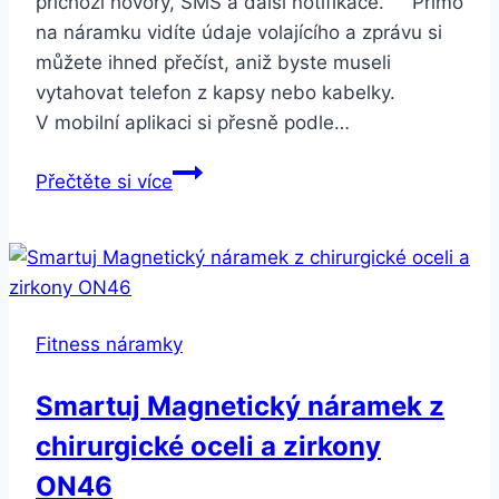
příchozí hovory, SMS a další notifikace. Přímo
na náramku vidíte údaje volajícího a zprávu si
můžete ihned přečíst, aniž byste museli
vytahovat telefon z kapsy nebo kabelky.
V mobilní aplikaci si přesně podle…
Smartuj
Přečtěte si více
Dámský
fitness
náramek
H1
SMW49
Fitness náramky
Barva:
Modrá
Smartuj Magnetický náramek z
chirurgické oceli a zirkony
ON46