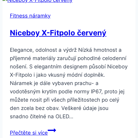
pro
fitness
Fitness náramky
náramek
QW18
Niceboy X-Fitpolo červený
SWB17
Barva:
Elegance, odolnost a výdrž Nízká hmotnost a
Modrá
příjemné materiály zaručují pohodlné celodenní
nošení. S elegantním designem působí Niceboy
X-Fitpolo i jako vkusný módní doplněk.
Náramek je dále vybaven prachu- a
vodotěsným krytím podle normy IP67, proto jej
můžete nosit při všech příležitostech po celý
den zcela bez obav. Veškeré údaje jsou
snadno čitelné na OLED…
Niceboy
Přečtěte si více
X-