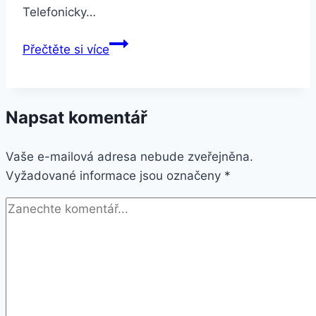
Telefonicky…
Smartuj
Přečtěte si více
Znamení
zvěrokruhu-
náramek
Napsat komentář
z
kůže
Vaše e-mailová adresa nebude zveřejněna.
a
Vyžadované informace jsou označeny
korálky
*
SSB132
Barva:
Rak-
Cancer