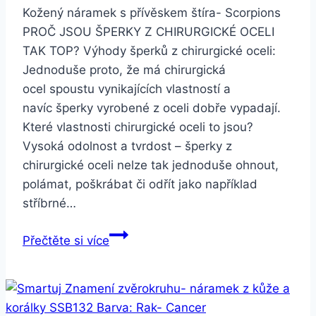
Kožený náramek s přívěskem štíra- Scorpions
PROČ JSOU ŠPERKY Z CHIRURGICKÉ OCELI
TAK TOP? Výhody šperků z chirurgické oceli:
Jednoduše proto, že má chirurgická
ocel spoustu vynikajících vlastností a
navíc šperky vyrobené z oceli dobře vypadají.
Které vlastnosti chirurgické oceli to jsou?
Vysoká odolnost a tvrdost – šperky z
chirurgické oceli nelze tak jednoduše ohnout,
polámat, poškrábat či odřít jako například
stříbrné…
Smartuj
Přečtěte si více
Kožený
náramek
s
přívěskem