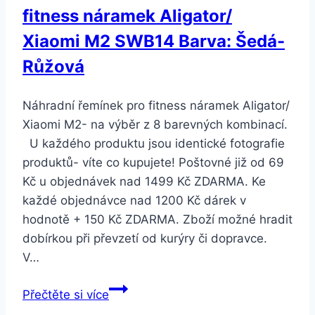
fitness náramek Aligator/
Stříbrno-
zlatá
Xiaomi M2 SWB14 Barva: Šedá-
Růžová
Náhradní řemínek pro fitness náramek Aligator/
Xiaomi M2- na výběr z 8 barevných kombinací.
U každého produktu jsou identické fotografie
produktů- víte co kupujete! Poštovné již od 69
Kč u objednávek nad 1499 Kč ZDARMA. Ke
každé objednávce nad 1200 Kč dárek v
hodnotě + 150 Kč ZDARMA. Zboží možné hradit
dobírkou při převzetí od kurýry či dopravce.
V…
Smartuj
Přečtěte si více
Náhradní