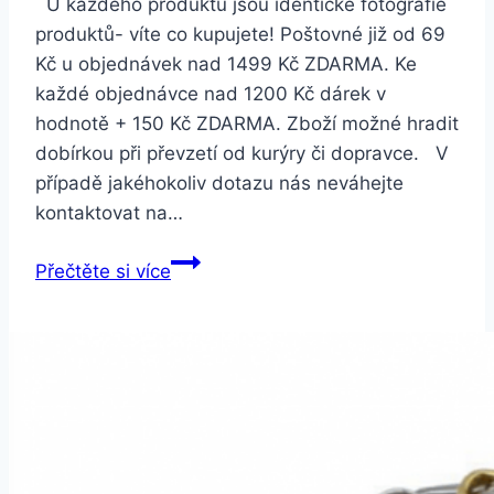
U každého produktu jsou identické fotografie
produktů- víte co kupujete! Poštovné již od 69
Kč u objednávek nad 1499 Kč ZDARMA. Ke
každé objednávce nad 1200 Kč dárek v
hodnotě + 150 Kč ZDARMA. Zboží možné hradit
dobírkou při převzetí od kurýry či dopravce. V
případě jakéhokoliv dotazu nás neváhejte
kontaktovat na…
Smartuj
Přečtěte si více
Znamení
zvěrokruhu-
náramek
z
kůže
a
korálky