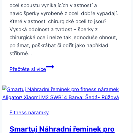
ocel spoustu vynikajících vlastností a
navíc šperky vyrobené z oceli dobře vypadají.
Které vlastnosti chirurgické oceli to jsou?
Vysoká odolnost a tvrdost – šperky z
chirurgické oceli nelze tak jednoduše ohnout,
polámat, poškrábat či odřít jako například
stříbrné…
Smartuj
Přečtěte si více
Pánský
masivní
proplétaný
náramek
z
Fitness náramky
oceli
ON2
Smartuj Náhradní řemínek pro
Barva: