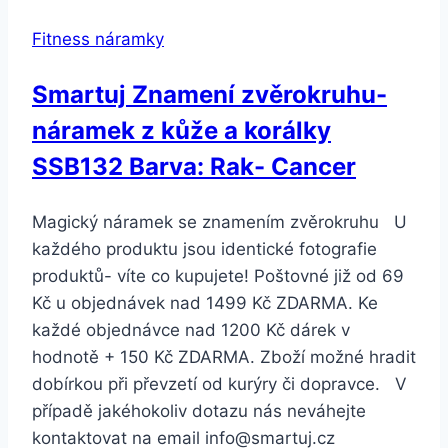
štíra-
Fitness náramky
Scorpions
SSB00082
Smartuj Znamení zvěrokruhu-
náramek z kůže a korálky
SSB132 Barva: Rak- Cancer
Magický náramek se znamením zvěrokruhu U
každého produktu jsou identické fotografie
produktů- víte co kupujete! Poštovné již od 69
Kč u objednávek nad 1499 Kč ZDARMA. Ke
každé objednávce nad 1200 Kč dárek v
hodnotě + 150 Kč ZDARMA. Zboží možné hradit
dobírkou při převzetí od kurýry či dopravce. V
případě jakéhokoliv dotazu nás neváhejte
kontaktovat na email info@smartuj.cz