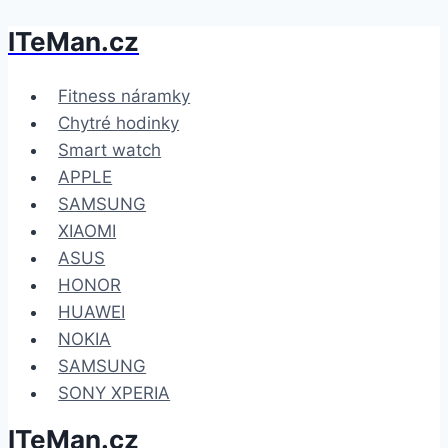
ITeMan.cz
Přeskočit
na
obsah
Fitness náramky
Chytré hodinky
Smart watch
APPLE
SAMSUNG
XIAOMI
ASUS
HONOR
HUAWEI
NOKIA
SAMSUNG
SONY XPERIA
ITeMan.cz