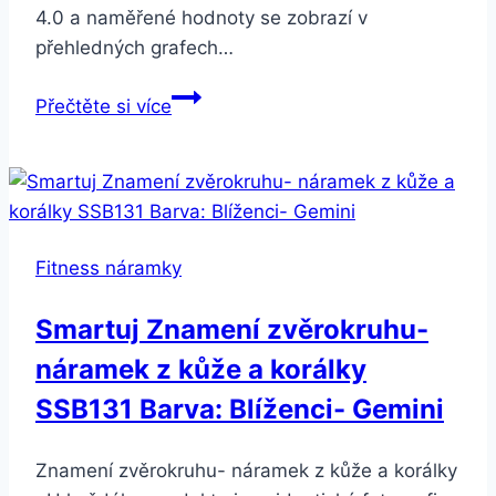
4.0 a naměřené hodnoty se zobrazí v
přehledných grafech…
Smartuj
Přečtěte si více
Smart
band-
fitness
náramek
I9-
Fitness náramky
5
barev
Smartuj Znamení zvěrokruhu-
SMW000019
náramek z kůže a korálky
Barva:
Modrá
SSB131 Barva: Blíženci- Gemini
Znamení zvěrokruhu- náramek z kůže a korálky