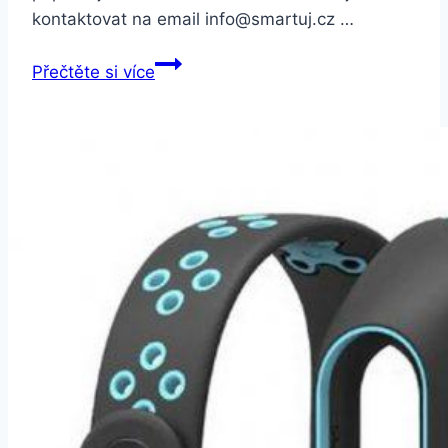
kontaktovat na email info@smartuj.cz …
Smartuj
Přečtěte si více
Korálkový
náramek
Chakra
s
Budhou-
3
barvy
CB000091
Barva:
Oranžová