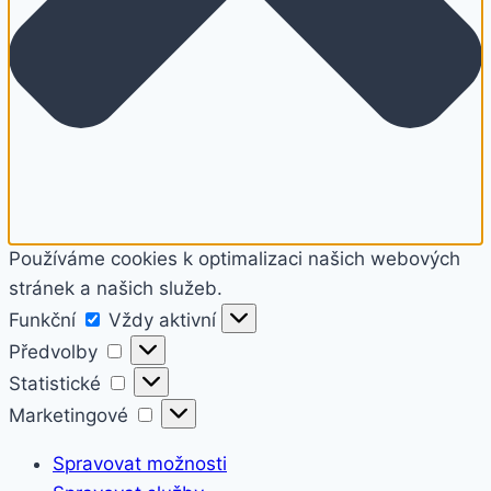
Používáme cookies k optimalizaci našich webových
stránek a našich služeb.
Funkční
Funkční
Vždy aktivní
Předvolby
Předvolby
Statistické
Statistické
Marketingové
Marketingové
Spravovat možnosti