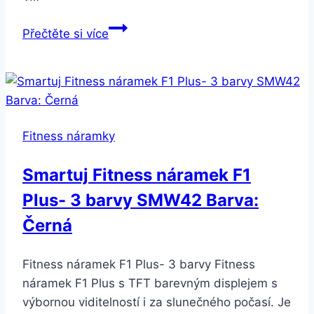
Smartuj
Přečtěte si více
Náhradní
řemínek
pro
fitness
náramek
Fitness náramky
Aligator/
Xiaomi
Smartuj Fitness náramek F1
M2
Plus- 3 barvy SMW42 Barva:
SWB14
Barva:
Černá
Modrá
Fitness náramek F1 Plus- 3 barvy Fitness
náramek F1 Plus s TFT barevným displejem s
výbornou viditelností i za slunečného počasí. Je