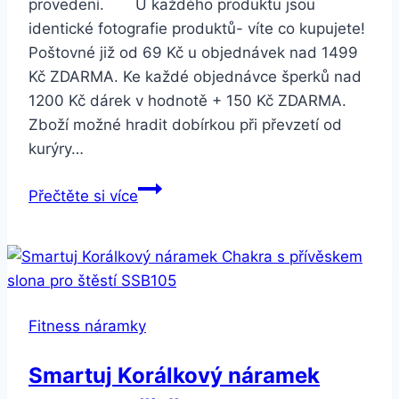
provedení. U každého produktu jsou
identické fotografie produktů- víte co kupujete!
Poštovné již od 69 Kč u objednávek nad 1499
Kč ZDARMA. Ke každé objednávce šperků nad
1200 Kč dárek v hodnotě + 150 Kč ZDARMA.
Zboží možné hradit dobírkou při převzetí od
kurýry…
Smartuj
Přečtěte si více
Náhradní
řemínek
pro
fitness
náramek
Fitness náramky
C18/
C1
Smartuj Korálkový náramek
SWB21