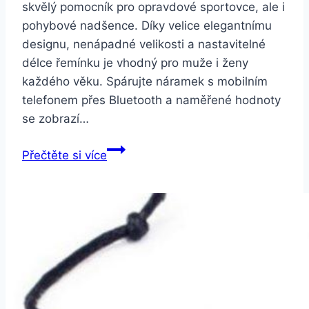
skvělý pomocník pro opravdové sportovce, ale i
pohybové nadšence. Díky velice elegantnímu
designu, nenápadné velikosti a nastavitelné
délce řemínku je vhodný pro muže i ženy
každého věku. Spárujte náramek s mobilním
telefonem přes Bluetooth a naměřené hodnoty
se zobrazí…
Smartuj
Přečtěte si více
Fitness
náramek
F1
Plus-
3
barvy
SMW42
Barva: