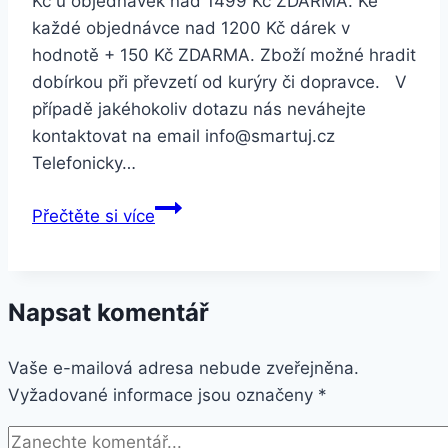
Kč u objednávek nad 1499 Kč ZDARMA. Ke
každé objednávce nad 1200 Kč dárek v
hodnotě + 150 Kč ZDARMA. Zboží možné hradit
dobírkou při převzetí od kurýry či dopravce. V
případě jakéhokoliv dotazu nás neváhejte
kontaktovat na email info@smartuj.cz
Telefonicky…
Smartuj
Přečtěte si více
Znamení
zvěrokruhu-
náramek
Napsat komentář
z
kůže
Vaše e-mailová adresa nebude zveřejněna.
a
Vyžadované informace jsou označeny
korálky
*
SSB134