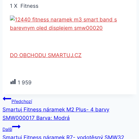
1 X Fitness
DO OBCHODU SMARTUJ.CZ
1 959
Navigace
Předchozí
Smartuj Fitness náramek M2 Plus- 4 barvy
pro
SMW000017 Barva: Modrá
příspěvek
Další
Smartuj Fitness náramek R7- vodotěsný SMW32