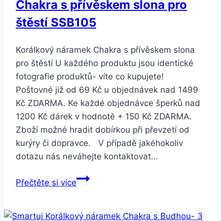
Chakra s přívěskem slona pro
Barva:
Modrá
štěstí SSB105
Korálkový náramek Chakra s přívěskem slona
pro štěstí U každého produktu jsou identické
fotografie produktů- víte co kupujete!
Poštovné již od 69 Kč u objednávek nad 1499
Kč ZDARMA. Ke každé objednávce šperků nad
1200 Kč dárek v hodnotě + 150 Kč ZDARMA.
Zboží možné hradit dobírkou při převzetí od
kurýry či dopravce. V případě jakéhokoliv
dotazu nás neváhejte kontaktovat…
Smartuj
Přečtěte si více
Korálkový
náramek
Chakra