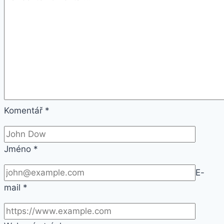
Barva:
Střelec-
Sagittarius
Komentář
*
Jméno
*
E-
mail
*