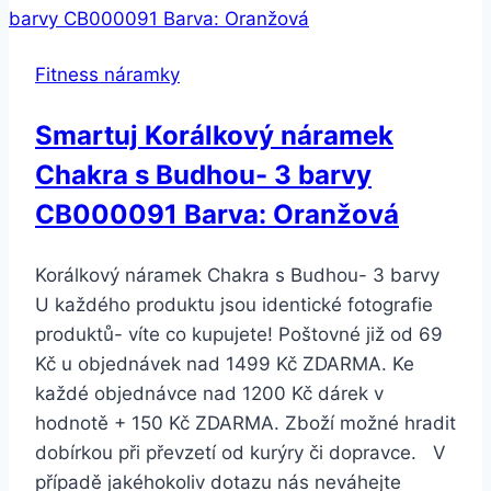
s
přívěskem
Fitness náramky
slona
pro
Smartuj Korálkový náramek
štěstí
Chakra s Budhou- 3 barvy
SSB105
CB000091 Barva: Oranžová
Korálkový náramek Chakra s Budhou- 3 barvy
U každého produktu jsou identické fotografie
produktů- víte co kupujete! Poštovné již od 69
Kč u objednávek nad 1499 Kč ZDARMA. Ke
každé objednávce nad 1200 Kč dárek v
hodnotě + 150 Kč ZDARMA. Zboží možné hradit
dobírkou při převzetí od kurýry či dopravce. V
případě jakéhokoliv dotazu nás neváhejte