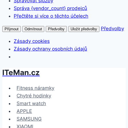
Spravovat služby
Správa {vendor_count} prodejců
Přečtěte si více o těchto účelech
Předvolby
Příjmout
Odmítnout
Předvolby
Uložit předvolby
Zásady cookies
Zásady ochrany osobních údajů
ITeMan.cz
Přeskočit
na
obsah
Fitness náramky
Chytré hodinky
Smart watch
APPLE
SAMSUNG
XIAOMI