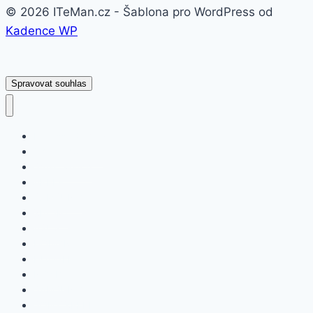
© 2026 ITeMan.cz - Šablona pro WordPress od
Kadence WP
Spravovat souhlas
Fitness náramky
Chytré hodinky
Smart watch
APPLE
SAMSUNG
XIAOMI
ASUS
HONOR
HUAWEI
NOKIA
SAMSUNG
SONY XPERIA